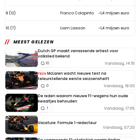
9 (12)
Franco Colapinto
~1,4 miljoen euro
10 (7)
Liam Lawson
~1,4 miljoen euro
MEEST GELEZEN
Dutch GP maakt verrassende artiest voor
volkslied bekend
Vandaag, 14:15
10
McLaren wacht nieuwe test na
TECH
teleurstellende eerste seizoenshelft
Vandaag, 18:00
0
De reden waarom nieuwe F1-wagens hun oude
kwaaltjes behouden
Vandaag, 17:05
1
Vacature: Formule 1-redacteur
Vandaag, 07:20
De verrassende F1-statistiek waarin Hadjar