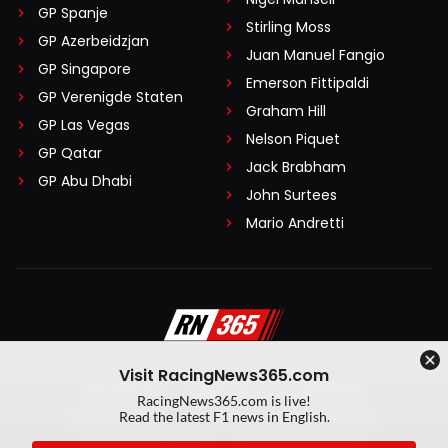
GP Spanje
Stirling Moss
GP Azerbeidzjan
Juan Manuel Fangio
GP Singapore
Emerson Fittipaldi
GP Verenigde Staten
Graham Hill
GP Las Vegas
Nelson Piquet
GP Qatar
Jack Brabham
GP Abu Dhabi
John Surtees
Mario Andretti
Visit RacingNews365.com
Disclaimer
Algemene voorwaarden
RacingNews365.com is live!
Privacy Policy
Created by On Your Marks
Read the latest F1 news in English.
Privacy manager
Kansspeluitingen