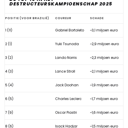
DESTRUCTEURSKAMPIOENSCHAP 2025
Ongewild
POSITIE (VOOR BRAZILIË)
COUREUR
SCHADE
F1-
1 (11)
Gabriel Bortoleto
~3,1 miljoen euro
klassement
krijgt
2 (1)
Yuki Tsunoda
~2,9 miljoen euro
nieuwe
lijstaanvoerder
3 (2)
Lando Norris
~2,3 miljoen euro
4 (3)
Lance Stroll
~2,1 miljoen euro
5 (4)
Jack Doohan
~1,9 miljoen euro
6 (5)
Charles Leclerc
~1,7 miljoen euro
7 (9)
Oscar Piastri
~1,6 miljoen euro
8 (6)
Isack Hadjar
~1,5 miljoen euro