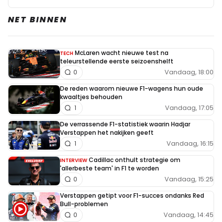
NET BINNEN
McLaren wacht nieuwe test na
TECH
teleurstellende eerste seizoenshelft
Vandaag, 18:00
0
De reden waarom nieuwe F1-wagens hun oude
kwaaltjes behouden
Vandaag, 17:05
1
De verrassende F1-statistiek waarin Hadjar
Verstappen het nakijken geeft
Vandaag, 16:15
1
Cadillac onthult strategie om
INTERVIEW
'allerbeste team' in F1 te worden
Vandaag, 15:25
0
Verstappen getipt voor F1-succes ondanks Red
Bull-problemen
Vandaag, 14:45
0