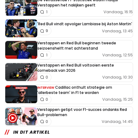
Verstappen het nakijken geeft
Vandaag, 16:15
1
'Red Bull vindt opvolger Lambiase bij Aston Martin'
Vandaag, 13:45
9
Verstappen en Red Bull beginnen tweede
seizoenshelft met achterstand
Vandaag, 12:55
1
Verstappen en Red Bull voltooien eerste
comeback van 2026
Vandaag, 10:30
0
Cadillac onthult strategie om
INTERVIEW
'allerbeste team' in F1 te worden
Vandaag, 15:25
0
Verstappen getipt voor F1-succes ondanks Red
Bull-problemen
Vandaag, 14:45
0
IN DIT ARTIKEL