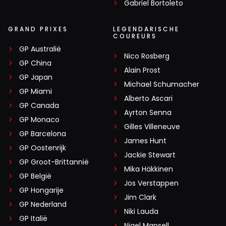
Gabriel Bortoleto
GRAND PRIXES
LEGENDARISCHE
COUREURS
GP Australië
Nico Rosberg
GP China
Alain Prost
GP Japan
Michael Schumacher
GP Miami
Alberto Ascari
GP Canada
Ayrton Senna
GP Monaco
Gilles Villeneuve
GP Barcelona
James Hunt
GP Oostenrijk
Jackie Stewart
GP Groot-Brittannië
Mika Häkkinen
GP België
Jos Verstappen
GP Hongarije
Jim Clark
GP Nederland
Niki Lauda
GP Italië
Nigel Mansell