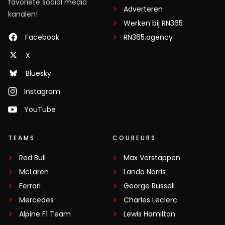
favoriete social media
Adverteren
kanalen!
Werken bij RN365
Facebook
RN365.agency
X
Bluesky
Instagram
YouTube
TEAMS
COUREURS
Red Bull
Max Verstappen
McLaren
Lando Norris
Ferrari
George Russell
Mercedes
Charles Leclerc
Alpine F1 Team
Lewis Hamilton