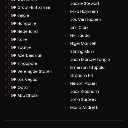
Jackie Stewart
GP Groot-Brittannië
Mika Häkkinen
GP België
Jos Verstappen
GP Hongarije
Jim Clark
GP Nederland
Niki Lauda
GP Italië
Nigel Mansell
GP Spanje
Stirling Moss
GP Azerbeidzjan
Juan Manuel Fangio
GP Singapore
Emerson Fittipaldi
GP Verenigde Staten
Graham Hill
GP Las Vegas
Nelson Piquet
GP Qatar
Jack Brabham
GP Abu Dhabi
John Surtees
Mario Andretti