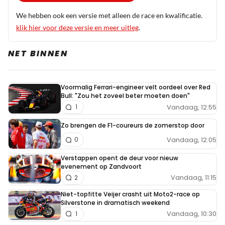
We hebben ook een versie met alleen de race en kwalificatie.
klik hier voor deze versie en meer uitleg
.
NET BINNEN
Voormalig Ferrari-engineer velt oordeel over Red
Bull: "Zou het zoveel beter moeten doen"
Vandaag, 12:55
1
Zo brengen de F1-coureurs de zomerstop door
Vandaag, 12:05
0
Verstappen opent de deur voor nieuw
evenement op Zandvoort
Vandaag, 11:15
2
Niet-topfitte Veijer crasht uit Moto2-race op
Silverstone in dramatisch weekend
Vandaag, 10:30
1