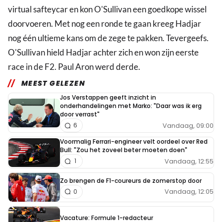
virtual safteycar en kon O'Sullivan een goedkope wissel
doorvoeren. Met nog een ronde te gaan kreeg Hadjar
nog één ultieme kans om de zege te pakken. Tevergeefs.
O'Sullivan hield Hadjar achter zich en won zijn eerste
race in de F2. Paul Aron werd derde.
MEEST GELEZEN
Jos Verstappen geeft inzicht in
onderhandelingen met Marko: "Daar was ik erg
door verrast"
Vandaag, 09:00
6
Voormalig Ferrari-engineer velt oordeel over Red
Bull: "Zou het zoveel beter moeten doen"
Vandaag, 12:55
1
Zo brengen de F1-coureurs de zomerstop door
Vandaag, 12:05
0
Vacature: Formule 1-redacteur