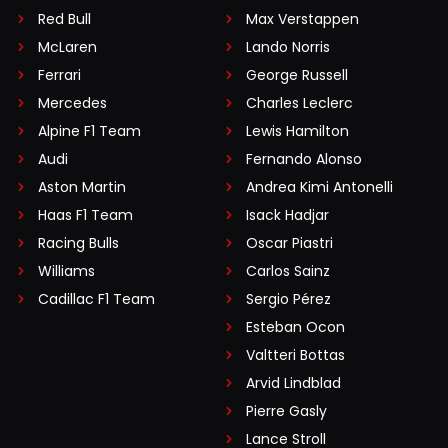
Red Bull
Max Verstappen
McLaren
Lando Norris
Ferrari
George Russell
Mercedes
Charles Leclerc
Alpine F1 Team
Lewis Hamilton
Audi
Fernando Alonso
Aston Martin
Andrea Kimi Antonelli
Haas F1 Team
Isack Hadjar
Racing Bulls
Oscar Piastri
Williams
Carlos Sainz
Cadillac F1 Team
Sergio Pérez
Esteban Ocon
Valtteri Bottas
Arvid Lindblad
Pierre Gasly
Lance Stroll