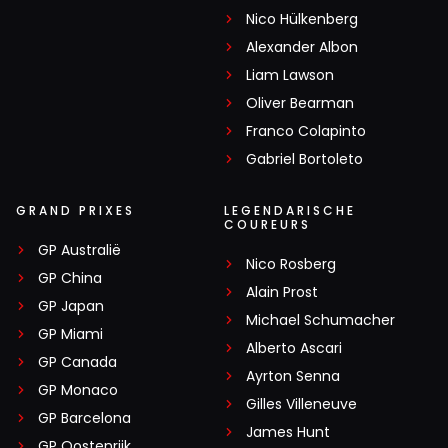
Nico Hülkenberg
Alexander Albon
Liam Lawson
Oliver Bearman
Franco Colapinto
Gabriel Bortoleto
GRAND PRIXES
LEGENDARISCHE
COUREURS
GP Australië
Nico Rosberg
GP China
Alain Prost
GP Japan
Michael Schumacher
GP Miami
Alberto Ascari
GP Canada
Ayrton Senna
GP Monaco
Gilles Villeneuve
GP Barcelona
James Hunt
GP Oostenrijk