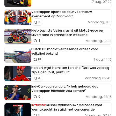
7 aug. 07:20
Verstappen opent de deur voor nieuw
evenement op Zandvoort
Vandaag, 11:15
2
Niet-topfitte Veijer crasht uit Moto2-race op
Silverstone in dramatisch weekend
Vandaag, 10:30
1
Dutch GP maakt verrassende artiest voor
volkslied bekend
7 aug. 14:15
18
Herbert wijst Hamilton terecht: "Dat was volledig
zijn eigen fout, punt uit"
Vandaag, 09:45
3
IndyCar-coureur dolt: "Ik heb gehoord dat
Verstappen hierheen zou komen!"
Vandaag, 08:15
0
Russell waarschuwt Mercedes voor
INTERVIEW
'gemakzucht' in strijd met concurrentie
Vandaag, 07:30
5