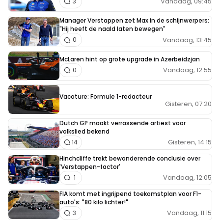
Vandaag, 09:45
3
Manager Verstappen zet Max in de schijnwerpers:
"Hij heeft de naald laten bewegen"
Vandaag, 13:45
0
McLaren hint op grote upgrade in Azerbeidzjan
Vandaag, 12:55
0
Vacature: Formule 1-redacteur
Gisteren, 07:20
Dutch GP maakt verrassende artiest voor
volkslied bekend
Gisteren, 14:15
14
Hinchcliffe trekt bewonderende conclusie over
'Verstappen-factor'
Vandaag, 12:05
1
FIA komt met ingrijpend toekomstplan voor F1-
auto's: "80 kilo lichter!"
Vandaag, 11:15
3