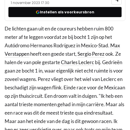
1 november 2023 17:30
Instellen als voorkeursbron
De lichten gaan uit en de coureurs hebben ruim 800
meter af te leggen voordat ze bij bocht 1 zijn op het
Autódromo Hermanos Rodríguez in Mexico-Stad.
Max
Verstappen
heeft een goede start,
Sergio Perez
ook. Ze
halen de van pole gestarte
Charles Leclerc
bij. Gedrieën
gaan ze bocht 1 in, waar eigenlijk niet echt ruimte is voor
zoveel wagens. Perez vliegt over het wiel van Leclerc en
beschadigt zijn wagen flink. Einde race voor de Mexicaan
op zijn thuiscircuit. Een droom valt in duigen. "Ik heb een
aantal trieste momenten gehad in mijn carrière. Maar als
een race was dit de meest trieste qua eindresultaat.
Maar aan het einde van de dag is dit gewoon racen. Ik
ben er zeer verdrietig over, maar ook trots op mijn team,