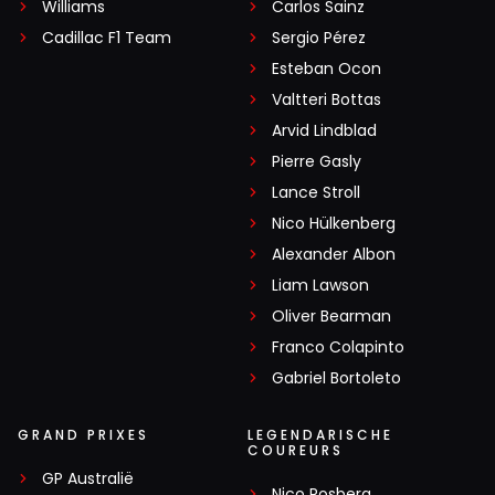
Williams
Carlos Sainz
Cadillac F1 Team
Sergio Pérez
Esteban Ocon
Valtteri Bottas
Arvid Lindblad
Pierre Gasly
Lance Stroll
Nico Hülkenberg
Alexander Albon
Liam Lawson
Oliver Bearman
Franco Colapinto
Gabriel Bortoleto
GRAND PRIXES
LEGENDARISCHE
COUREURS
GP Australië
Nico Rosberg