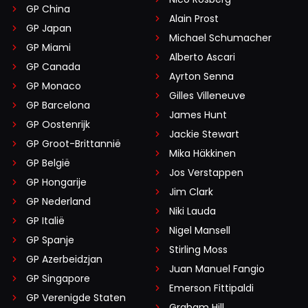
GP China
Alain Prost
GP Japan
Michael Schumacher
GP Miami
Alberto Ascari
GP Canada
Ayrton Senna
GP Monaco
Gilles Villeneuve
GP Barcelona
James Hunt
GP Oostenrijk
Jackie Stewart
GP Groot-Brittannië
Mika Häkkinen
GP België
Jos Verstappen
GP Hongarije
Jim Clark
GP Nederland
Niki Lauda
GP Italië
Nigel Mansell
GP Spanje
Stirling Moss
GP Azerbeidzjan
Juan Manuel Fangio
GP Singapore
Emerson Fittipaldi
GP Verenigde Staten
Graham Hill