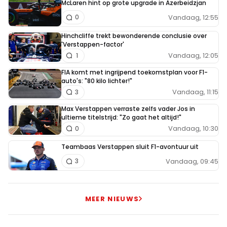
McLaren hint op grote upgrade in Azerbeidzjan
Vandaag, 12:55
0
Hinchcliffe trekt bewonderende conclusie over
'Verstappen-factor'
Vandaag, 12:05
1
FIA komt met ingrijpend toekomstplan voor F1-
auto's: "80 kilo lichter!"
Vandaag, 11:15
3
Max Verstappen verraste zelfs vader Jos in
ultieme titelstrijd: "Zo gaat het altijd!"
Vandaag, 10:30
0
Teambaas Verstappen sluit F1-avontuur uit
Vandaag, 09:45
3
MEER NIEUWS