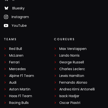
Bluesky
Instagram
YouTube
TEAMS
COUREURS
Red Bull
Max Verstappen
McLaren
Lando Norris
Ferrari
George Russell
Mercedes
Charles Leclerc
Alpine F1 Team
Lewis Hamilton
Audi
Fernando Alonso
Aston Martin
Andrea Kimi Antonelli
Haas F1 Team
Isack Hadjar
Racing Bulls
Oscar Piastri