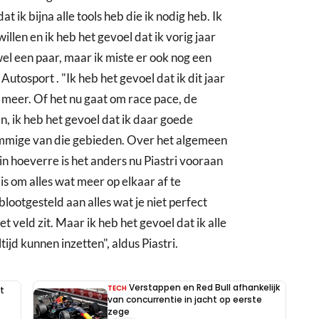
 ik bijna alle tools heb die ik nodig heb. Ik
illen en ik heb het gevoel dat ik vorig jaar
 wel een paar, maar ik miste er ook nog een
Autosport . "Ik heb het gevoel dat ik dit jaar
el meer. Of het nu gaat om race pace, de
n, ik heb het gevoel dat ik daar goede
ommige van die gebieden. Over het algemeen
n hoeverre is het anders nu Piastri vooraan
is om alles wat meer op elkaar af te
lootgesteld aan alles wat je niet perfect
t veld zit. Maar ik heb het gevoel dat ik alle
tijd kunnen inzetten", aldus Piastri.
Verstappen en Red Bull afhankelijk
TECH
t
van concurrentie in jacht op eerste
zege