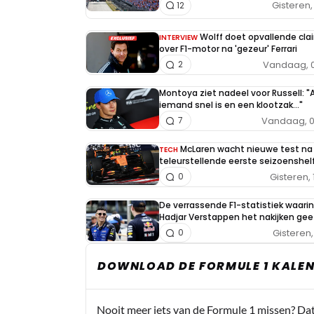
Gisteren, 
12
Wolff doet opvallende cla
INTERVIEW
over F1-motor na 'gezeur' Ferrari
Vandaag, 0
2
Montoya ziet nadeel voor Russell: "A
iemand snel is en een klootzak..."
Vandaag, 0
7
McLaren wacht nieuwe test na
TECH
teleurstellende eerste seizoenshel
Gisteren, 
0
De verrassende F1-statistiek waarin
Hadjar Verstappen het nakijken gee
Gisteren, 
0
DOWNLOAD DE FORMULE 1 KALEN
Nooit meer iets van de Formule 1 missen? Da