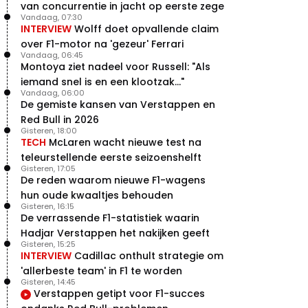
van concurrentie in jacht op eerste zege
Vandaag, 07:30
INTERVIEW
Wolff doet opvallende claim
over F1-motor na 'gezeur' Ferrari
Vandaag, 06:45
Montoya ziet nadeel voor Russell: "Als
iemand snel is en een klootzak..."
Vandaag, 06:00
De gemiste kansen van Verstappen en
Red Bull in 2026
Gisteren, 18:00
TECH
McLaren wacht nieuwe test na
teleurstellende eerste seizoenshelft
Gisteren, 17:05
De reden waarom nieuwe F1-wagens
hun oude kwaaltjes behouden
Gisteren, 16:15
De verrassende F1-statistiek waarin
Hadjar Verstappen het nakijken geeft
Gisteren, 15:25
INTERVIEW
Cadillac onthult strategie om
'allerbeste team' in F1 te worden
Gisteren, 14:45
Verstappen getipt voor F1-succes