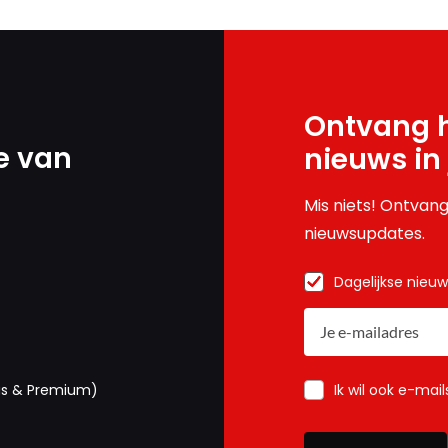
Ontvang h
e van
nieuws in
Mis niets! Ontvang
nieuwsupdates.
Dagelijkse nieu
Ik wil ook e-mai
us & Premium)