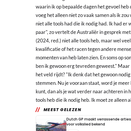
waarin ik op bepaalde dagen het gevoel heb dat
voeg het alleen niet zo vaak samen als ik zou w
niet alle tools had die ik nodig had. Ik had er
paar", zo vertelt de Australiër in gesprek met 
(2024, red.) niet alle tools heb, maar wel ve
kwalificatie of het racen tegen andere mense
momenten van heb laten zien. En soms op s
ben ik gewoon erg tevreden geweest." Maar i
het veld rijdt? "Ik denk dat het gewoon nodig 
stemmen. Nu je vooraan staat, word je meer b
kunt, dan als je wat verder naar achteren in he
tools heb die ik nodig heb. Ik moet ze alleen al
MEEST GELEZEN
Dutch GP maakt verrassende arties
voor volkslied bekend