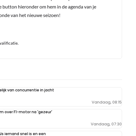
e button hieronder om hem in de agenda van je
conde van het nieuwe seizoen!
lificatie.
ijk van concurrentie in jacht
Vandaag, 08:15
im over F1-motor na 'gezeur'
Vandaag, 07:30
Als iemand snel is en een