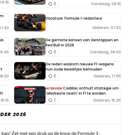
14:15
Vandaag, 08:15
0
im
Vacature: Formule 1-redacteur
Gisteren, 07:20
7:30
ls
De gemiste kansen van Verstappen en
Red Bull in 2026
6:45
Vandaag, 06:00
0
De reden waarom nieuwe F1-wagens
ft
hun oude kwaaltjes behouden
18:00
Gisteren, 17:05
3
Cadillac onthult strategie om
INTERVIEW
ft
'allerbeste team' in F1 te worden
16:15
Gisteren, 15:25
1
DER 2026
t kan! Zet met een druk op de knop de Formule 1-