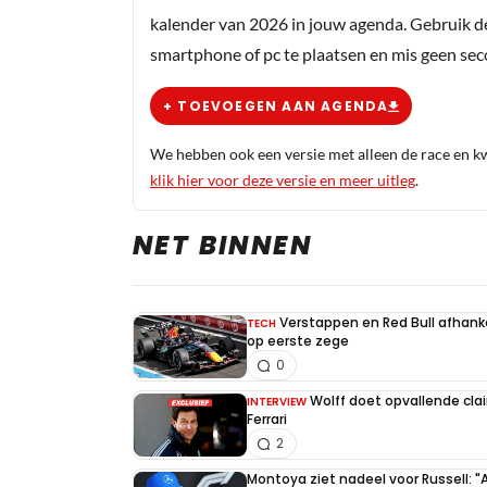
kalender van 2026 in jouw agenda. Gebruik d
smartphone of pc te plaatsen en mis geen se
+ TOEVOEGEN AAN AGENDA
We hebben ook een versie met alleen de race en kwa
klik hier voor deze versie en meer uitleg
.
NET BINNEN
Verstappen en Red Bull afhankel
TECH
op eerste zege
0
Wolff doet opvallende cla
INTERVIEW
Ferrari
2
Montoya ziet nadeel voor Russell: "