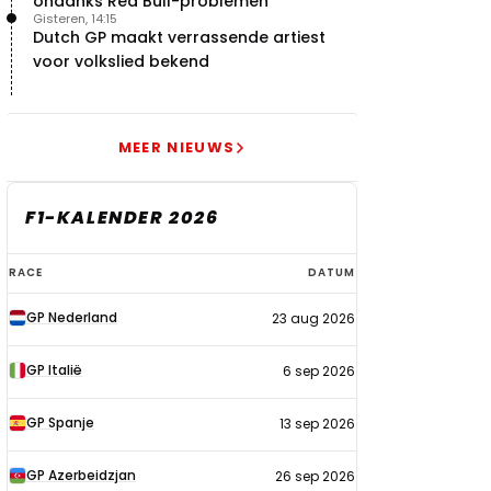
ondanks Red Bull-problemen
Gisteren, 14:15
Dutch GP maakt verrassende artiest
voor volkslied bekend
MEER NIEUWS
F1-KALENDER 2026
F1-
RACE
DATUM
kalender
GP Nederland
23 aug 2026
2026
GP Italië
6 sep 2026
GP Spanje
13 sep 2026
GP Azerbeidzjan
26 sep 2026