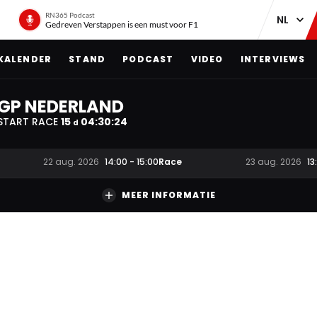
RN365 Podcast
Gedreven Verstappen is een must voor F1
KALENDER
STAND
PODCAST
VIDEO
INTERVIEWS
GP NEDERLAND
START RACE
15
04
:
30
:
23
d
Race
22 aug. 2026
14:00
-
15:00
23 aug. 2026
13
MEER INFORMATIE