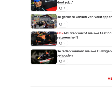
klootzak..."
7
De gemiste kansen van Verstappen 
0
McLaren wacht nieuwe test na 
TECH
seizoenshelft
0
De reden waarom nieuwe F1-wagens
behouden
3
M