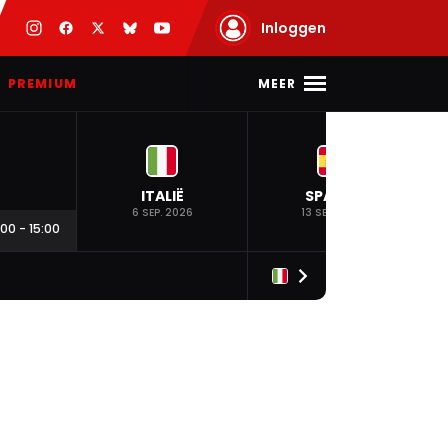
Inloggen
MEER
PREMIUM
ITALIË
SPANJE
6 SEP. 2026
13 SEP. 2026
:00
-
15:00