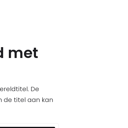
jd met
reldtitel. De
m de titel aan kan