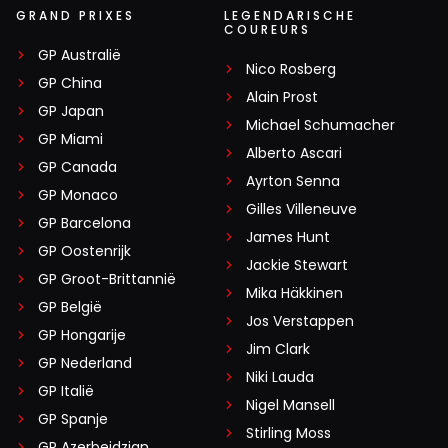
GRAND PRIXES
LEGENDARISCHE
COUREURS
GP Australië
Nico Rosberg
GP China
Alain Prost
GP Japan
Michael Schumacher
GP Miami
Alberto Ascari
GP Canada
Ayrton Senna
GP Monaco
Gilles Villeneuve
GP Barcelona
James Hunt
GP Oostenrijk
Jackie Stewart
GP Groot-Brittannië
Mika Häkkinen
GP België
Jos Verstappen
GP Hongarije
Jim Clark
GP Nederland
Niki Lauda
GP Italië
Nigel Mansell
GP Spanje
Stirling Moss
GP Azerbeidzjan