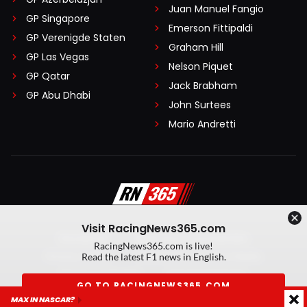
Juan Manuel Fangio
GP Singapore
Emerson Fittipaldi
GP Verenigde Staten
Graham Hill
GP Las Vegas
Nelson Piquet
GP Qatar
Jack Brabham
GP Abu Dhabi
John Surtees
Mario Andretti
Visit RacingNews365.com
Disclaimer
Algemene voorwaarden
RacingNews365.com is live!
Privacy Policy
Created by On Your Marks
Read the latest F1 news in English.
Privacy manager
Kansspeluitingen
GO TO RACINGNEWS365.COM
MAX IN NASCAR?
© 2026 RacingNews365. Alle rechten voorbehouden