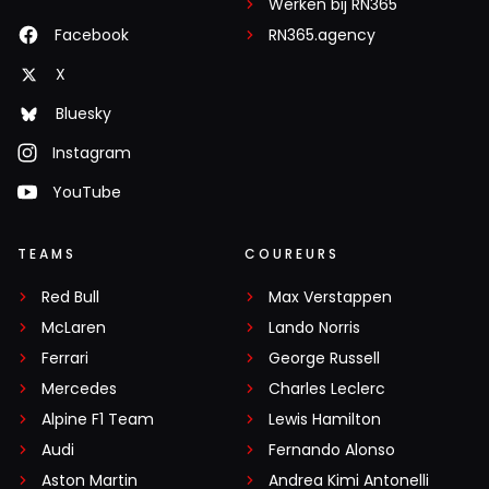
Werken bij RN365
Facebook
RN365.agency
X
Bluesky
Instagram
YouTube
TEAMS
COUREURS
Red Bull
Max Verstappen
McLaren
Lando Norris
Ferrari
George Russell
Mercedes
Charles Leclerc
Alpine F1 Team
Lewis Hamilton
Audi
Fernando Alonso
Aston Martin
Andrea Kimi Antonelli