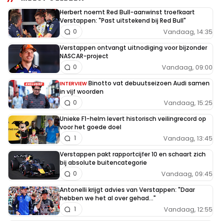
Herbert noemt Red Bull-aanwinst troefkaart
Verstappen: "Past uitstekend bij Red Bull"
Vandaag, 14:35
0
Verstappen ontvangt uitnodiging voor bijzonder
NASCAR-project
Vandaag, 09:00
0
Binotto vat debuutseizoen Audi samen
INTERVIEW
in vijf woorden
Vandaag, 15:25
0
Unieke F1-helm levert historisch veilingrecord op
voor het goede doel
Vandaag, 13:45
1
Verstappen pakt rapportcijfer 10 en schaart zich
bij absolute buitencategorie
Vandaag, 09:45
0
Antonelli krijgt advies van Verstappen: "Daar
hebben we het al over gehad..."
Vandaag, 12:55
1