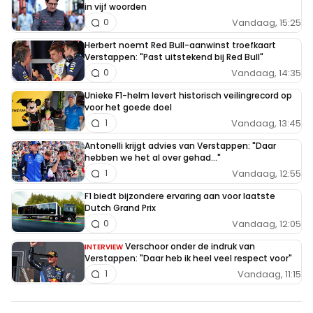
in vijf woorden
Vandaag, 15:25
0
Herbert noemt Red Bull-aanwinst troefkaart
Verstappen: "Past uitstekend bij Red Bull"
Vandaag, 14:35
0
Unieke F1-helm levert historisch veilingrecord op
voor het goede doel
Vandaag, 13:45
1
Antonelli krijgt advies van Verstappen: "Daar
hebben we het al over gehad..."
Vandaag, 12:55
1
F1 biedt bijzondere ervaring aan voor laatste
Dutch Grand Prix
Vandaag, 12:05
0
Verschoor onder de indruk van
INTERVIEW
Verstappen: "Daar heb ik heel veel respect voor"
Vandaag, 11:15
1