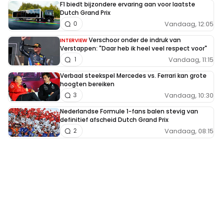
F1 biedt bijzondere ervaring aan voor laatste
Dutch Grand Prix
Vandaag, 12:05
0
Verschoor onder de indruk van
INTERVIEW
Verstappen: "Daar heb ik heel veel respect voor"
Vandaag, 11:15
1
Verbaal steekspel Mercedes vs. Ferrari kan grote
hoogten bereiken
Vandaag, 10:30
3
Nederlandse Formule 1-fans balen stevig van
definitief afscheid Dutch Grand Prix
Vandaag, 08:15
2