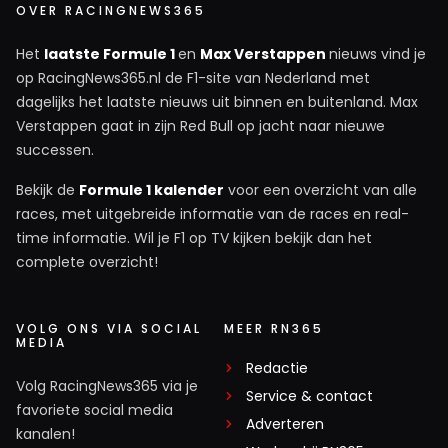
OVER RACINGNEWS365
Het
laatste Formule 1
en
Max Verstappen
nieuws vind je
op RacingNews365.nl de F1-site van Nederland met
dagelijks het laatste nieuws uit binnen en buitenland. Max
Verstappen gaat in zijn Red Bull op jacht naar nieuwe
successen.
Bekijk de
Formule 1 kalender
voor een overzicht van alle
races, met uitgebreide informatie van de races en real-
time informatie. Wil je F1 op TV kijken bekijk dan het
complete overzicht!
VOLG ONS VIA SOCIAL
MEER RN365
MEDIA
Redactie
Volg RacingNews365 via je
Service & contact
favoriete social media
Adverteren
kanalen!