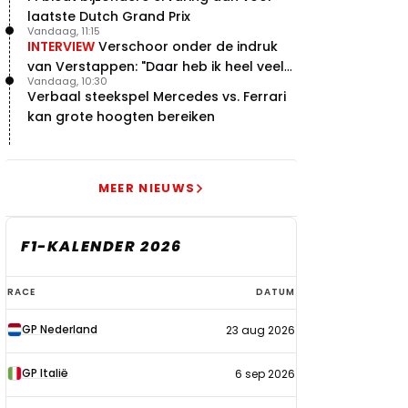
laatste Dutch Grand Prix
Vandaag, 11:15
INTERVIEW
Verschoor onder de indruk
van Verstappen: "Daar heb ik heel veel
Vandaag, 10:30
respect voor"
Verbaal steekspel Mercedes vs. Ferrari
kan grote hoogten bereiken
MEER NIEUWS
F1-KALENDER 2026
F1-
RACE
DATUM
kalender
GP Nederland
23 aug 2026
2026
GP Italië
6 sep 2026