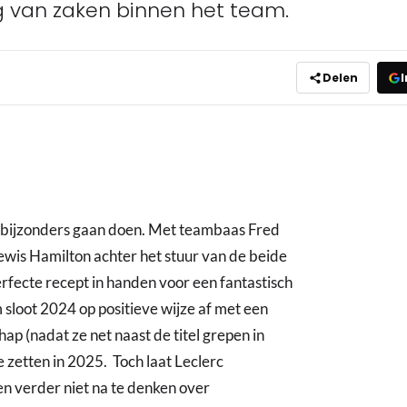
g van zaken binnen het team.
Delen
I
l bijzonders gaan doen. Met teambaas Fred
ewis Hamilton achter het stuur van de beide
perfecte recept in handen voor een fantastisch
m sloot 2024 op positieve wijze af met een
p (nadat ze net naast de titel grepen in
e zetten in 2025. Toch laat Leclerc
 verder niet na te denken over