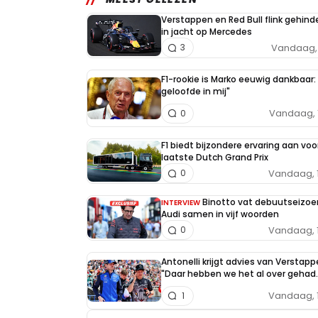
Verstappen en Red Bull flink gehind
in jacht op Mercedes
Vandaag, 
3
F1-rookie is Marko eeuwig dankbaar: 
geloofde in mij"
Vandaag, 
0
F1 biedt bijzondere ervaring aan voo
laatste Dutch Grand Prix
Vandaag, 
0
Binotto vat debuutseizoe
INTERVIEW
Audi samen in vijf woorden
Vandaag, 
0
Antonelli krijgt advies van Verstapp
"Daar hebben we het al over gehad..
Vandaag, 
1