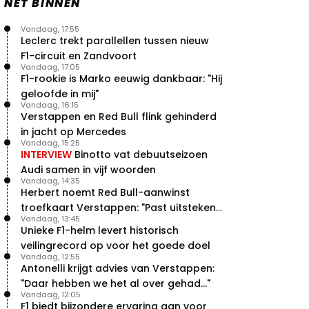
NET BINNEN
Vandaag, 17:55
Leclerc trekt parallellen tussen nieuw
F1-circuit en Zandvoort
Vandaag, 17:05
F1-rookie is Marko eeuwig dankbaar: "Hij
geloofde in mij"
Vandaag, 16:15
Verstappen en Red Bull flink gehinderd
in jacht op Mercedes
Vandaag, 15:25
INTERVIEW
Binotto vat debuutseizoen
Audi samen in vijf woorden
Vandaag, 14:35
Herbert noemt Red Bull-aanwinst
troefkaart Verstappen: "Past uitstekend
Vandaag, 13:45
bij Red Bull"
Unieke F1-helm levert historisch
veilingrecord op voor het goede doel
Vandaag, 12:55
Antonelli krijgt advies van Verstappen:
"Daar hebben we het al over gehad..."
Vandaag, 12:05
F1 biedt bijzondere ervaring aan voor