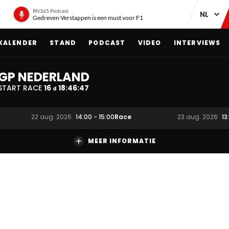
RN365 Podcast
Gedreven Verstappen is een must voor F1
KALENDER
STAND
PODCAST
VIDEO
INTERVIEWS
GP NEDERLAND
START RACE
16
18
:
46
:
46
d
Race
22 aug. 2026
14:00
-
15:00
23 aug. 2026
13
MEER INFORMATIE