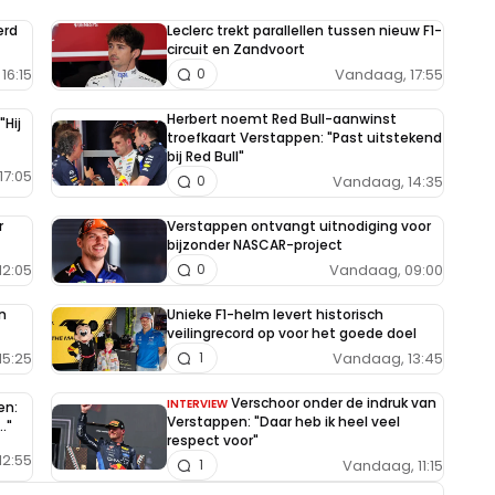
erd
Leclerc trekt parallellen tussen nieuw F1-
circuit en Zandvoort
16:15
Vandaag, 17:55
0
Herbert noemt Red Bull-aanwinst
"Hij
troefkaart Verstappen: "Past uitstekend
bij Red Bull"
17:05
Vandaag, 14:35
0
r
Verstappen ontvangt uitnodiging voor
bijzonder NASCAR-project
12:05
Vandaag, 09:00
0
n
Unieke F1-helm levert historisch
veilingrecord op voor het goede doel
15:25
Vandaag, 13:45
1
Verschoor onder de indruk van
INTERVIEW
en:
Verstappen: "Daar heb ik heel veel
."
respect voor"
12:55
Vandaag, 11:15
1