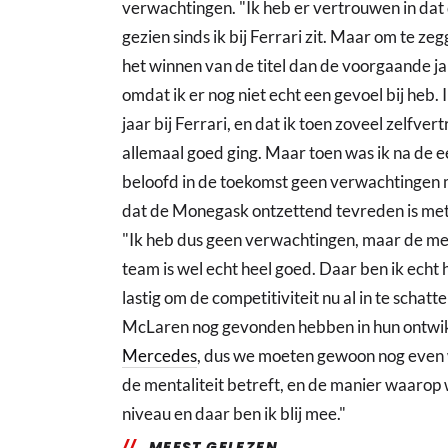
verwachtingen. "Ik heb er vertrouwen in dat d
gezien sinds ik bij Ferrari zit. Maar om te ze
het winnen van de titel dan de voorgaande jar
omdat ik er nog niet echt een gevoel bij heb.
jaar bij Ferrari, en dat ik toen zoveel zelfv
allemaal goed ging. Maar toen was ik na de ee
beloofd in de toekomst geen verwachtingen 
dat de Monegask ontzettend tevreden is met
"Ik heb dus geen verwachtingen, maar de men
team is wel echt heel goed. Daar ben ik echt 
lastig om de competitiviteit nu al in te schatt
McLaren nog gevonden hebben in hun ontwikk
Mercedes
, dus we moeten gewoon nog even
de mentaliteit betreft, en de manier waarop 
niveau en daar ben ik blij mee."
MEEST GELEZEN