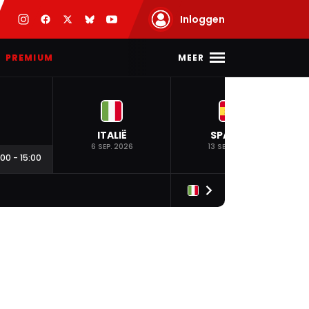
Inloggen
MEER
PREMIUM
ITALIË
SPANJE
6 SEP. 2026
13 SEP. 2026
:00
-
15:00