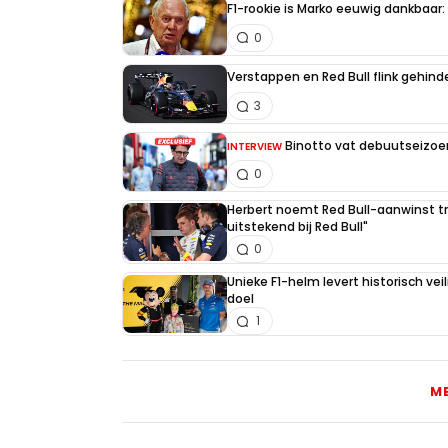
F1-rookie is Marko eeuwig dankbaar: "
0
Verstappen en Red Bull flink gehind
3
Binotto vat debuutseizoen
INTERVIEW
0
Herbert noemt Red Bull-aanwinst tr
uitstekend bij Red Bull"
0
Unieke F1-helm levert historisch ve
doel
1
M