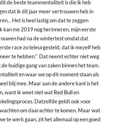
it de beste teammentaliteit is die ik heb
ggen dat ik dit jaar meer vertrouwen heb in
en... Het is heel lastig om dat te zeggen
 Ik kan me 2019 nog herinneren, mijn eerste
ertrouwen had na de wintertest omdat dat
rste race zo teleurgesteld, dat ik mezelf heb
meer te hebben." Dat neemt echter niet weg
 de huidige gang van zaken binnen het team.
taliteit en waar we op dit moment staan als
heel blij mee. Maar aan de andere kant is het
en, want ik weet niet wat
Red Bull
en
elingsproces. Datzelfde geldt ook voor
 wachten om daarachter te komen. Maar wat
we te werk gaan, zit het allemaal op een goed