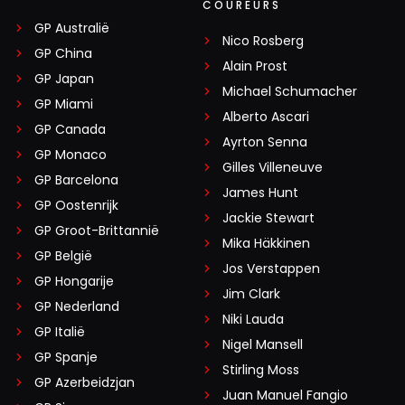
COUREURS
GP Australië
Nico Rosberg
GP China
Alain Prost
GP Japan
Michael Schumacher
GP Miami
Alberto Ascari
GP Canada
Ayrton Senna
GP Monaco
Gilles Villeneuve
GP Barcelona
James Hunt
GP Oostenrijk
Jackie Stewart
GP Groot-Brittannië
Mika Häkkinen
GP België
Jos Verstappen
GP Hongarije
Jim Clark
GP Nederland
Niki Lauda
GP Italië
Nigel Mansell
GP Spanje
Stirling Moss
GP Azerbeidzjan
Juan Manuel Fangio