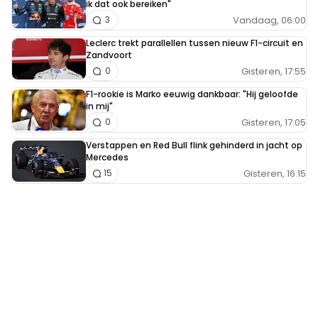
ik dat ook bereiken"
Vandaag, 06:00
3
Leclerc trekt parallellen tussen nieuw F1-circuit en
Zandvoort
Gisteren, 17:55
0
F1-rookie is Marko eeuwig dankbaar: "Hij geloofde
in mij"
Gisteren, 17:05
0
Verstappen en Red Bull flink gehinderd in jacht op
Mercedes
Gisteren, 16:15
15