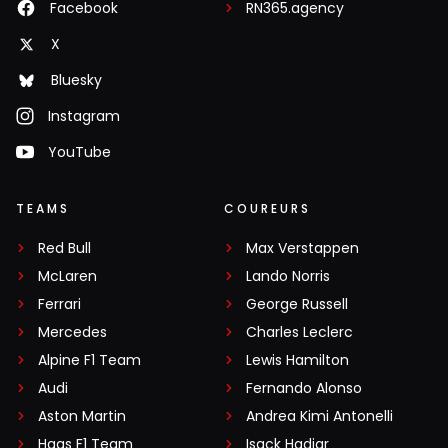
Facebook
RN365.agency
X
Bluesky
Instagram
YouTube
TEAMS
COUREURS
Red Bull
Max Verstappen
McLaren
Lando Norris
Ferrari
George Russell
Mercedes
Charles Leclerc
Alpine F1 Team
Lewis Hamilton
Audi
Fernando Alonso
Aston Martin
Andrea Kimi Antonelli
Haas F1 Team
Isack Hadjar