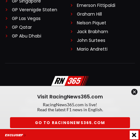
GP Singapore
Emerson Fittipaldi
GP Verenigde Staten
Graham Hill
GP Las Vegas
Nelson Piquet
GP Qatar
Jack Brabham
GP Abu Dhabi
John Surtees
Mario Andretti
Visit RacingNews365.com
Disclaimer
Algemene voorwaarden
RacingNews365.com is live!
Privacy Policy
Created by On Your Marks
Read the latest F1 news in English.
Privacy manager
Kansspeluitingen
GO TO RACINGNEWS365.COM
© 2026 RacingNews365. Alle rechten voorbehouden
EXCLUSIEF
Don't show again