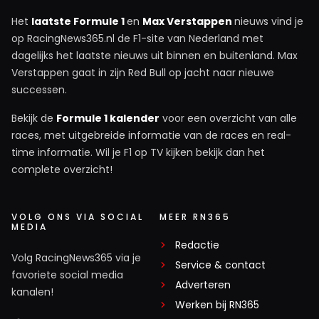
Het
laatste Formule 1
en
Max Verstappen
nieuws vind je
op RacingNews365.nl de F1-site van Nederland met
dagelijks het laatste nieuws uit binnen en buitenland. Max
Verstappen gaat in zijn Red Bull op jacht naar nieuwe
successen.
Bekijk de
Formule 1 kalender
voor een overzicht van alle
races, met uitgebreide informatie van de races en real-
time informatie. Wil je F1 op TV kijken bekijk dan het
complete overzicht!
VOLG ONS VIA SOCIAL
MEER RN365
MEDIA
Redactie
Volg RacingNews365 via je
Service & contact
favoriete social media
Adverteren
kanalen!
Werken bij RN365