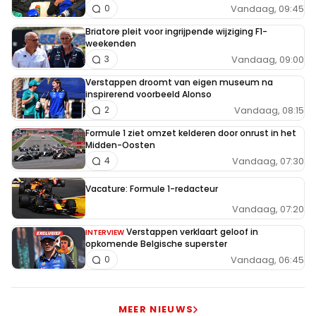
Vandaag, 09:45
0
Briatore pleit voor ingrijpende wijziging F1-
weekenden
Vandaag, 09:00
3
Verstappen droomt van eigen museum na
inspirerend voorbeeld Alonso
Vandaag, 08:15
2
Formule 1 ziet omzet kelderen door onrust in het
Midden-Oosten
Vandaag, 07:30
4
Vacature: Formule 1-redacteur
Vandaag, 07:20
Verstappen verklaart geloof in
INTERVIEW
opkomende Belgische superster
Vandaag, 06:45
0
MEER NIEUWS