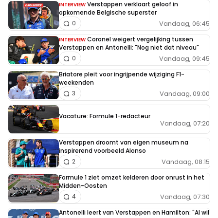
Verstappen verklaart geloof in
INTERVIEW
opkomende Belgische superster
Vandaag, 06:45
0
Coronel weigert vergelijking tussen
INTERVIEW
Verstappen en Antonelli: "Nog niet dat niveau"
Vandaag, 09:45
0
Briatore pleit voor ingrijpende wijziging F1-
weekenden
Vandaag, 09:00
3
Vacature: Formule 1-redacteur
Vandaag, 07:20
Verstappen droomt van eigen museum na
inspirerend voorbeeld Alonso
Vandaag, 08:15
2
Formule 1 ziet omzet kelderen door onrust in het
Midden-Oosten
Vandaag, 07:30
4
Antonelli leert van Verstappen en Hamilton: "Al wil