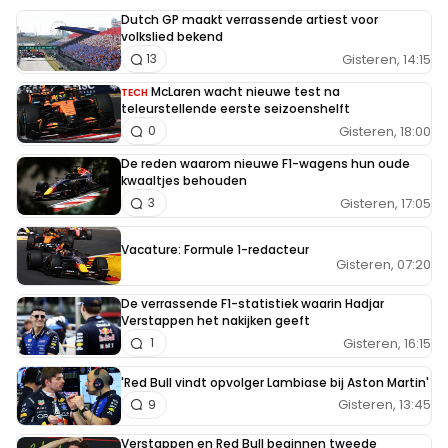
Dutch GP maakt verrassende artiest voor
volkslied bekend
Gisteren, 14:15
13
McLaren wacht nieuwe test na
TECH
teleurstellende eerste seizoenshelft
Gisteren, 18:00
0
De reden waarom nieuwe F1-wagens hun oude
kwaaltjes behouden
Gisteren, 17:05
3
Vacature: Formule 1-redacteur
Gisteren, 07:20
De verrassende F1-statistiek waarin Hadjar
Verstappen het nakijken geeft
Gisteren, 16:15
1
'Red Bull vindt opvolger Lambiase bij Aston Martin'
Gisteren, 13:45
9
Verstappen en Red Bull beginnen tweede