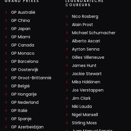
GRAND PRIXES
LEGENDARISCHE
COUREURS
GP Australië
Nico Rosberg
GP China
Alain Prost
GP Japan
Michael Schumacher
GP Miami
Alberto Ascari
GP Canada
Ayrton Senna
GP Monaco
Gilles Villeneuve
GP Barcelona
James Hunt
GP Oostenrijk
Jackie Stewart
GP Groot-Brittannië
Mika Häkkinen
GP België
Jos Verstappen
GP Hongarije
Jim Clark
GP Nederland
Niki Lauda
GP Italië
Nigel Mansell
GP Spanje
Stirling Moss
GP Azerbeidzjan