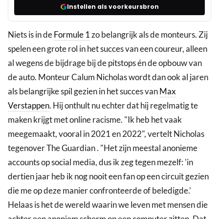
Instellen als voorkeursbron
Niets is in de
Formule 1
zo belangrijk als de monteurs. Zij
spelen een grote rol in het succes van een coureur, alleen
al wegens de bijdrage bij de pitstops én de opbouw van
de auto. Monteur Calum Nicholas wordt dan ook al jaren
als belangrijke spil gezien in het succes van
Max
Verstappen
. Hij onthult nu echter dat hij regelmatig te
maken krijgt met online racisme. "Ik heb het vaak
meegemaakt, vooral in 2021 en 2022", vertelt Nicholas
tegenover The Guardian . "Het zijn meestal anonieme
accounts op social media, dus ik zeg tegen mezelf: 'in
dertien jaar heb ik nog nooit een fan op een circuit gezien
die me op deze manier confronteerde of beledigde.'
Helaas is het de wereld waarin we leven met mensen die
achter een anoniem scherm op een computer zitten. Dat