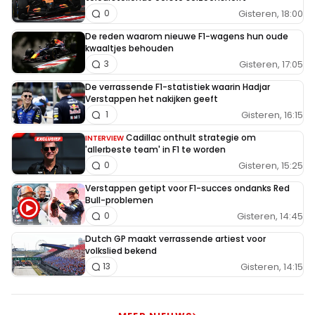
Gisteren, 18:00
0
De reden waarom nieuwe F1-wagens hun oude
kwaaltjes behouden
Gisteren, 17:05
3
De verrassende F1-statistiek waarin Hadjar
Verstappen het nakijken geeft
Gisteren, 16:15
1
Cadillac onthult strategie om
INTERVIEW
'allerbeste team' in F1 te worden
Gisteren, 15:25
0
Verstappen getipt voor F1-succes ondanks Red
Bull-problemen
Gisteren, 14:45
0
Dutch GP maakt verrassende artiest voor
volkslied bekend
Gisteren, 14:15
13