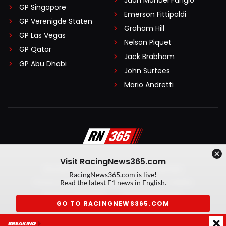
Juan Manuel Fangio
GP Singapore
Emerson Fittipaldi
GP Verenigde Staten
Graham Hill
GP Las Vegas
Nelson Piquet
GP Qatar
Jack Brabham
GP Abu Dhabi
John Surtees
Mario Andretti
Visit RacingNews365.com
Disclaimer
Algemene voorwaarden
RacingNews365.com is live!
Privacy Policy
Created by On Your Marks
Read the latest F1 news in English.
Privacy manager
Kansspeluitingen
GO TO RACINGNEWS365.COM
© 2026 RacingNews365. Alle rechten voorbehouden
BREAKING
Don't show again