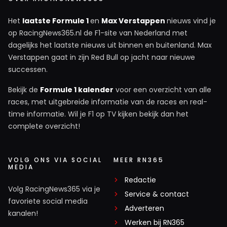
Het
laatste Formule 1
en
Max Verstappen
nieuws vind je
op RacingNews365.nl de F1-site van Nederland met
dagelijks het laatste nieuws uit binnen en buitenland. Max
Verstappen gaat in zijn Red Bull op jacht naar nieuwe
successen.
Bekijk de
Formule 1 kalender
voor een overzicht van alle
races, met uitgebreide informatie van de races en real-
time informatie. Wil je F1 op TV kijken bekijk dan het
complete overzicht!
VOLG ONS VIA SOCIAL
MEER RN365
MEDIA
Redactie
Volg RacingNews365 via je
Service & contact
favoriete social media
Adverteren
kanalen!
Werken bij RN365