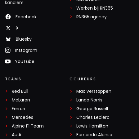
kanalen!
Werken bij RN365
Facebook
RN365.agency
X
Bluesky
Instagram
YouTube
TEAMS
COUREURS
Red Bull
Max Verstappen
McLaren
Lando Norris
Ferrari
George Russell
Mercedes
Charles Leclerc
Alpine F1 Team
Lewis Hamilton
Audi
Fernando Alonso