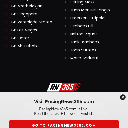
Stirling Moss
GP Azerbeidzjan
Juan Manuel Fangio
GP Singapore
Emerson Fittipaldi
GP Verenigde Staten
Graham Hill
GP Las Vegas
Nelson Piquet
GP Qatar
Jack Brabham
GP Abu Dhabi
John Surtees
Mario Andretti
Visit RacingNews365.com
Disclaimer
Algemene voorwaarden
RacingNews365.com is live!
Privacy Policy
Created by On Your Marks
Read the latest F1 news in English.
Privacy manager
Kansspeluitingen
GO TO RACINGNEWS365.COM