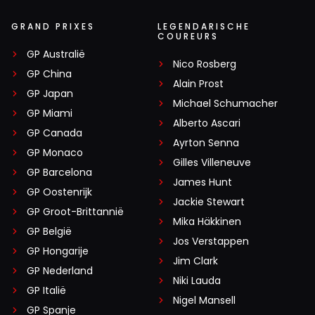
GRAND PRIXES
LEGENDARISCHE
COUREURS
GP Australië
Nico Rosberg
GP China
Alain Prost
GP Japan
Michael Schumacher
GP Miami
Alberto Ascari
GP Canada
Ayrton Senna
GP Monaco
Gilles Villeneuve
GP Barcelona
James Hunt
GP Oostenrijk
Jackie Stewart
GP Groot-Brittannië
Mika Häkkinen
GP België
Jos Verstappen
GP Hongarije
Jim Clark
GP Nederland
Niki Lauda
GP Italië
Nigel Mansell
GP Spanje