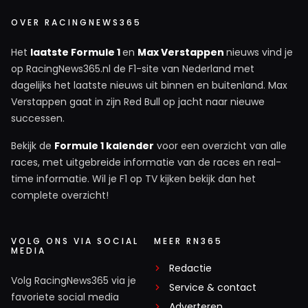
OVER RACINGNEWS365
Het
laatste Formule 1
en
Max Verstappen
nieuws vind je
op RacingNews365.nl de F1-site van Nederland met
dagelijks het laatste nieuws uit binnen en buitenland. Max
Verstappen gaat in zijn Red Bull op jacht naar nieuwe
successen.
Bekijk de
Formule 1 kalender
voor een overzicht van alle
races, met uitgebreide informatie van de races en real-
time informatie. Wil je F1 op TV kijken bekijk dan het
complete overzicht!
VOLG ONS VIA SOCIAL
MEER RN365
MEDIA
Redactie
Volg RacingNews365 via je
Service & contact
favoriete social media
Adverteren