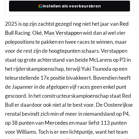
Instellen als voorkeursbron
2025 is op zijn zachtst gezegd nog niet het jaar van
Red
Bull
Racing. Oké,
Max Verstappen
wist dan al wel vier
polepositions te pakken en twee races te winnen, maar
voor de rest zijn de hoogtepunten schaars. Verstappen
staat op grote achterstand van beide McLarens op P3 in
het rijderskampioenschap, terwijl Yuki Tsunoda op een
teleurstellende 17e positie bivakkeert. Bovendien heeft
de Japanner in de afgelopen vijf races geen enkel punt
gescoord. In het constructeurskampioenschap staat Red
Bull er daardoor ook niet al te best voor. De Oostenrijkse
renstal bevindt zich min of meer in niemandsland op P4,
op 38 punten van
Mercedes
en maar liefst 113 punten
voor Williams. Toch is er een lichtpuntje, want het team