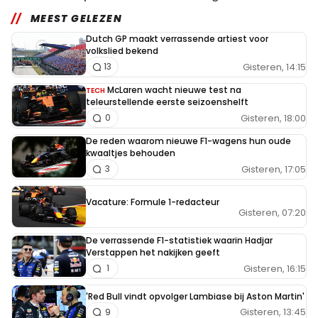
MEEST GELEZEN
Dutch GP maakt verrassende artiest voor
volkslied bekend
Gisteren, 14:15
13
McLaren wacht nieuwe test na
TECH
teleurstellende eerste seizoenshelft
Gisteren, 18:00
0
De reden waarom nieuwe F1-wagens hun oude
kwaaltjes behouden
Gisteren, 17:05
3
Vacature: Formule 1-redacteur
Gisteren, 07:20
De verrassende F1-statistiek waarin Hadjar
Verstappen het nakijken geeft
Gisteren, 16:15
1
'Red Bull vindt opvolger Lambiase bij Aston Martin'
Gisteren, 13:45
9