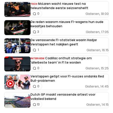
McLaren wacht nieuwe test na
TECH
teleurstellende eerste seizoenshelft
Gisteren, 18:00
0
De reden waarom nieuwe F1-wagens hun oude
kwaaltjes behouden
Gisteren, 17:05
3
De verrassende F1-statistiek waarin Hadjar
Verstappen het nakijken geeft
Gisteren, 16:15
1
Cadillac onthult strategie om
INTERVIEW
'allerbeste team' in F1 te worden
Gisteren, 15:25
0
Verstappen getipt voor F1-succes ondanks Red
Bull-problemen
Gisteren, 14:45
0
Dutch GP maakt verrassende artiest voor
volkslied bekend
Gisteren, 14:15
13