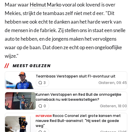
Maar waar
Helmut Marko
vooral ook lovend is over
Mekies, strijkt de teambaas zelf niet met d eer. "Dit
hebben we ook echt te danken aan het harde werk van
de mensen in de fabriek. Zij stellen ons in staat een snelle
auto te hebben, en de jongens maken het vervolgens
waar op de baan. Dat doen ze echt op een ongelooflijke
wijze."
MEEST GELEZEN
Teambaas Verstappen sluit F1-avontuur uit
Gisteren, 09:45
3
Kunnen Verstappen en Red Bull de onmogelijke
comeback nu wél bewerkstelligen?
Gisteren, 18:00
0
Rocco Coronel ziet grote kansen met
INTERVIEW
nieuwe Red Bull-aanwinst: "Hij weet de goede
weg"