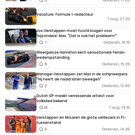
Gisteren, 17:05
0
Vacature: Formule 1-redacteur
7 aug. 07:20
Jos Verstappen moet hoofd buigen voor
'bijzondere' Max: "Dat is ook het probleem!"
Gisteren, 16:15
1
Weergaloze Hamilton kent sensationele Ferrari-
wederopstanding
Gisteren, 15:25
6
Manager Verstappen zet Max in de schijnwerpers:
"Hij heeft de naald laten bewegen"
Gisteren, 13:45
2
Dutch GP maakt verrassende artiest voor
volkslied bekend
7 aug. 14:15
14
Verstappen en McLaren de grote verliezers in F1-
tussenstand
Gisteren, 14:35
0