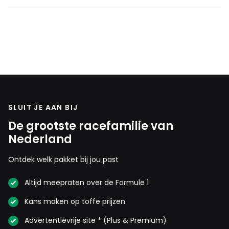
die niet in is om in dezelfde wagen als de winnaar,
punten te pakken voor het team. Dat zijn punten voor
de verdeling van de totale inkomsten van de F1 en
dat is echt een enorm bedrag per punt.
cecile-kop#65376
7 september 2025 17:42
SLUIT JE AAN BIJ
Het ligt ook aan de feedback die coureurs geven aan de
ingenieurs. En Max doet op geweldige wijze wat hij wil in
De grootste racefamilie van
zijn auto. Max kan moeilijk beslissen hoe de auto voor de
Nederland
tweede coureur moet zijn. Altijd die onzin de auto is om
Ontdek welk pakket bij jou past
Max heen gebouwd. Geen een auto is om een coureur
heen gebouwd. Het is de feedback die een afgeeft en Max
Altijd meepraten over de Formule 1
is daar top in. Jullie hebben ook geen auto die jullie
Kans maken op toffe prijzen
hebben laten maken naar jullie wensen.
Advertentievrije site * (Plus & Premium)