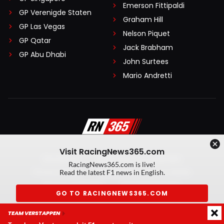
Emerson Fittipaldi
GP Verenigde Staten
Graham Hill
GP Las Vegas
Nelson Piquet
GP Qatar
Jack Brabham
GP Abu Dhabi
John Surtees
Mario Andretti
Visit RacingNews365.com
Disclaimer
Algemene voorwaarden
RacingNews365.com is live!
Privacy Policy
Created by On Your Marks
Read the latest F1 news in English.
Privacy manager
Kansspeluitingen
GO TO RACINGNEWS365.COM
© 2026 RacingNews365. Alle rechten voorbehouden
TEAM VERSTAPPEN
Don't show again