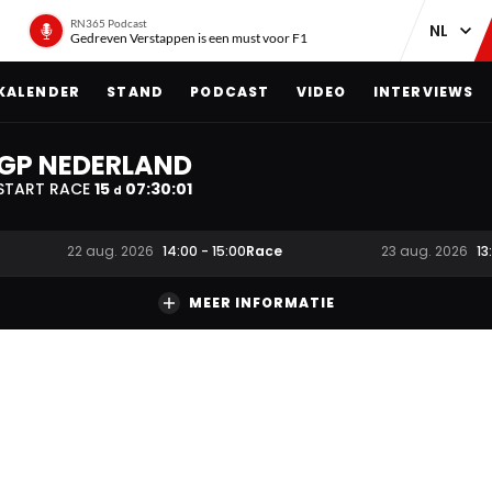
RN365 Podcast
Gedreven Verstappen is een must voor F1
KALENDER
STAND
PODCAST
VIDEO
INTERVIEWS
GP NEDERLAND
START RACE
15
07
:
30
:
00
d
Race
22 aug. 2026
14:00
-
15:00
23 aug. 2026
13
MEER INFORMATIE