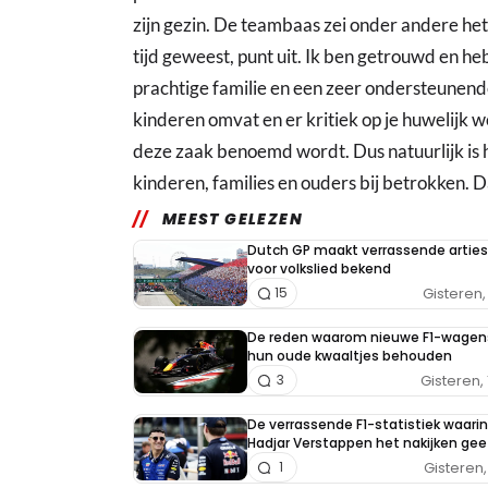
zijn gezin. De teambaas zei onder andere het 
tijd geweest, punt uit. Ik ben getrouwd en heb
prachtige familie en een zeer ondersteunende
kinderen omvat en er kritiek op je huwelijk w
deze zaak benoemd wordt. Dus natuurlijk is he
kinderen, families en ouders bij betrokken. Dat 
MEEST GELEZEN
Dutch GP maakt verrassende arties
voor volkslied bekend
Gisteren, 
15
De reden waarom nieuwe F1-wagen
hun oude kwaaltjes behouden
Gisteren, 
3
De verrassende F1-statistiek waarin
Hadjar Verstappen het nakijken gee
Gisteren, 
1