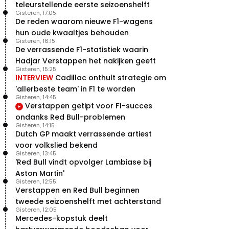
teleurstellende eerste seizoenshelft
Gisteren, 17:05
De reden waarom nieuwe F1-wagens
hun oude kwaaltjes behouden
Gisteren, 16:15
De verrassende F1-statistiek waarin
Hadjar Verstappen het nakijken geeft
Gisteren, 15:25
INTERVIEW
Cadillac onthult strategie om
'allerbeste team' in F1 te worden
Gisteren, 14:45
Verstappen getipt voor F1-succes
ondanks Red Bull-problemen
Gisteren, 14:15
Dutch GP maakt verrassende artiest
voor volkslied bekend
Gisteren, 13:45
'Red Bull vindt opvolger Lambiase bij
Aston Martin'
Gisteren, 12:55
Verstappen en Red Bull beginnen
tweede seizoenshelft met achterstand
Gisteren, 12:05
Mercedes-kopstuk deelt