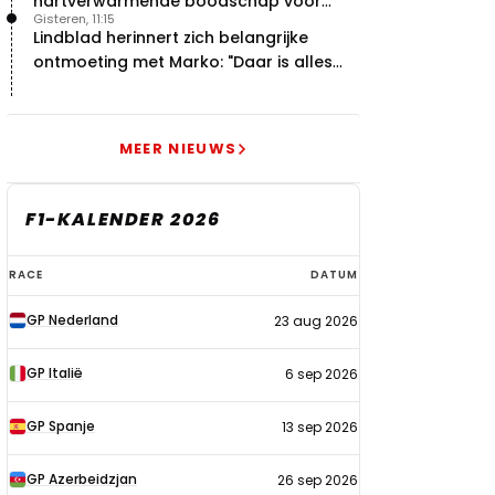
hartverwarmende boodschap voor
Gisteren, 11:15
overstap naar Red Bull
Lindblad herinnert zich belangrijke
ontmoeting met Marko: "Daar is alles
echt begonnen"
MEER NIEUWS
F1-KALENDER 2026
F1-
RACE
DATUM
kalender
GP Nederland
23 aug 2026
2026
GP Italië
6 sep 2026
GP Spanje
13 sep 2026
GP Azerbeidzjan
26 sep 2026