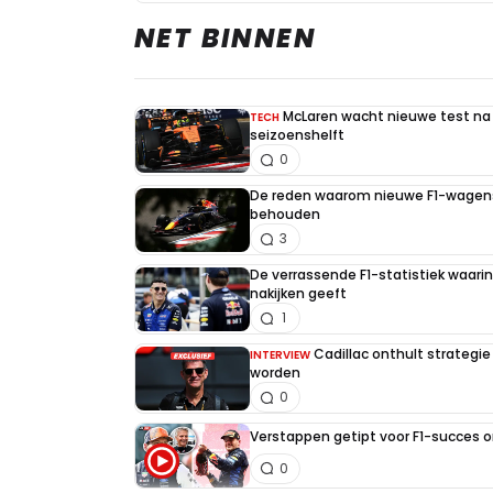
NET BINNEN
McLaren wacht nieuwe test na 
TECH
seizoenshelft
0
De reden waarom nieuwe F1-wagens
behouden
3
De verrassende F1-statistiek waari
nakijken geeft
1
Cadillac onthult strategie
INTERVIEW
worden
0
Verstappen getipt voor F1-succes 
0