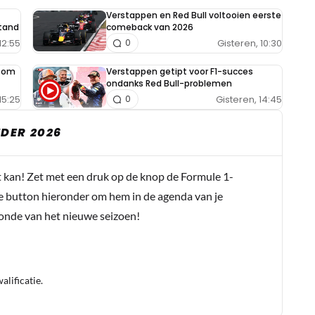
Verstappen en Red Bull voltooien eerste
tand
comeback van 2026
12:55
Gisteren, 10:30
0
e om
Verstappen getipt voor F1-succes
ondanks Red Bull-problemen
15:25
Gisteren, 14:45
0
DER 2026
t kan! Zet met een druk op de knop de Formule 1-
e button hieronder om hem in de agenda van je
conde van het nieuwe seizoen!
lificatie.