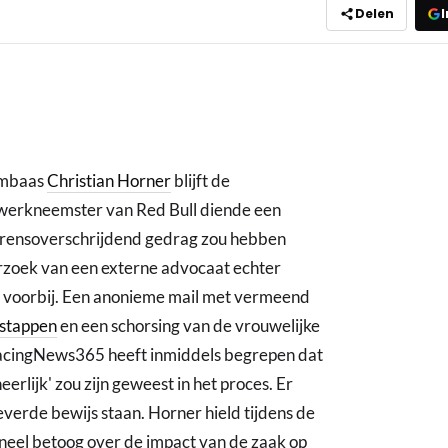
Delen
I
ambaas
Christian Horner
blijft de
werkneemster van Red Bull diende een
 grensoverschrijdend gedrag zou hebben
rzoek van een externe advocaat echter
t voorbij. Een anonieme mail met vermeend
rstappen
en een schorsing van de vrouwelijke
acingNews365 heeft inmiddels begrepen dat
erlijk' zou zijn geweest in het proces. Er
verde bewijs staan. Horner hield tijdens de
eel betoog over de impact van de zaak op