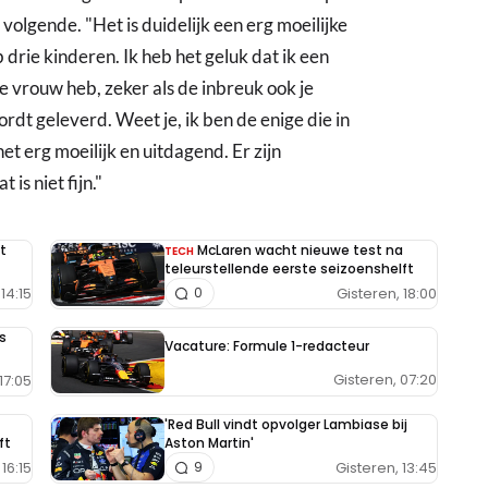
volgende. "Het is duidelijk een erg moeilijke
 drie kinderen. Ik heb het geluk dat ik een
 vrouw heb, zeker als de inbreuk ook je
ordt geleverd. Weet je, ik ben de enige die in
t erg moeilijk en uitdagend. Er zijn
is niet fijn."
t
McLaren wacht nieuwe test na
TECH
teleurstellende eerste seizoenshelft
14:15
Gisteren, 18:00
0
s
Vacature: Formule 1-redacteur
Gisteren, 07:20
17:05
'Red Bull vindt opvolger Lambiase bij
ft
Aston Martin'
16:15
Gisteren, 13:45
9