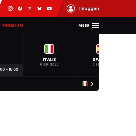
Inloggen
MEER
PREMIUM
ITALIË
SPANJE
6 SEP. 2026
13 SEP. 2026
:00
-
15:00