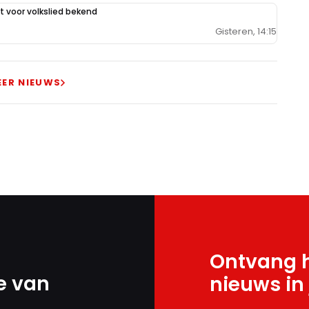
 voor volkslied bekend
Gisteren, 14:15
EER NIEUWS
Ontvang h
e van
nieuws in