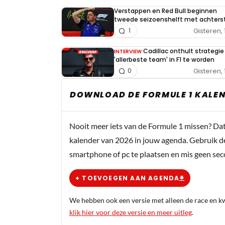
Verstappen en Red Bull beginnen
tweede seizoenshelft met achters
Gisteren, 
1
Cadillac onthult strategi
INTERVIEW
'allerbeste team' in F1 te worden
Gisteren, 
0
DOWNLOAD DE FORMULE 1 KALEN
Nooit meer iets van de Formule 1 missen? Da
kalender van 2026 in jouw agenda. Gebruik d
smartphone of pc te plaatsen en mis geen se
+ TOEVOEGEN AAN AGENDA
We hebben ook een versie met alleen de race en kwa
klik hier voor deze versie en meer uitleg
.