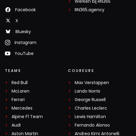
Werken bij RN365
Facebook
RN365.agency
X
Bluesky
Instagram
YouTube
TEAMS
COUREURS
Red Bull
Max Verstappen
McLaren
Lando Norris
Ferrari
George Russell
Mercedes
Charles Leclerc
Alpine F1 Team
Lewis Hamilton
Audi
Fernando Alonso
Aston Martin
Andrea Kimi Antonelli