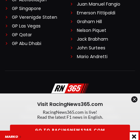
Juan Manuel Fangio
GP Singapore
Emerson Fittipaldi
GP Verenigde Staten
Graham Hill
GP Las Vegas
Nelson Piquet
GP Qatar
Jack Brabham
GP Abu Dhabi
John Surtees
Mario Andretti
Visit RacingNews365.com
Disclaimer
Algemene voorwaarden
RacingNews365.com is live!
Privacy Policy
Created by On Your Marks
Read the latest F1 news in English.
Privacy manager
Kansspeluitingen
GO TO RACINGNEWS365.COM
MARKO
© 2026 RacingNews365. Alle rechten voorbehouden