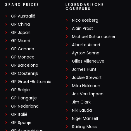
GRAND PRIXES
LEGENDARISCHE
COUREURS
GP Australië
Nico Rosberg
GP China
Alain Prost
GP Japan
Michael Schumacher
GP Miami
Alberto Ascari
GP Canada
Ayrton Senna
GP Monaco
Gilles Villeneuve
GP Barcelona
James Hunt
GP Oostenrijk
Jackie Stewart
GP Groot-Brittannië
Mika Häkkinen
GP België
Jos Verstappen
GP Hongarije
Jim Clark
GP Nederland
Niki Lauda
GP Italië
Nigel Mansell
GP Spanje
Stirling Moss
GP Azerbeidzjan