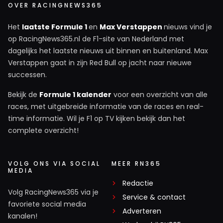
OVER RACINGNEWS365
Het
laatste Formule 1
en
Max Verstappen
nieuws vind je
op RacingNews365.nl de F1-site van Nederland met
dagelijks het laatste nieuws uit binnen en buitenland. Max
Verstappen gaat in zijn Red Bull op jacht naar nieuwe
successen.
Bekijk de
Formule 1 kalender
voor een overzicht van alle
races, met uitgebreide informatie van de races en real-
time informatie. Wil je F1 op TV kijken bekijk dan het
complete overzicht!
VOLG ONS VIA SOCIAL
MEER RN365
MEDIA
Redactie
Volg RacingNews365 via je
Service & contact
favoriete social media
Adverteren
kanalen!