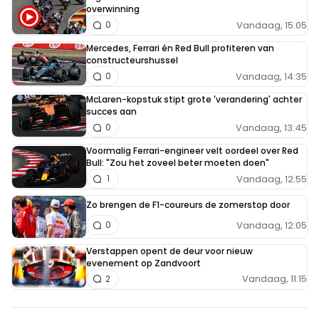
overwinning
Vandaag, 15:05
0
Mercedes, Ferrari én Red Bull profiteren van
constructeurshussel
Vandaag, 14:35
0
McLaren-kopstuk stipt grote 'verandering' achter
succes aan
Vandaag, 13:45
0
Voormalig Ferrari-engineer velt oordeel over Red
Bull: "Zou het zoveel beter moeten doen"
Vandaag, 12:55
1
Zo brengen de F1-coureurs de zomerstop door
Vandaag, 12:05
0
Verstappen opent de deur voor nieuw
evenement op Zandvoort
Vandaag, 11:15
2