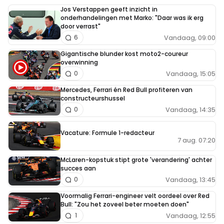
Jos Verstappen geeft inzicht in
onderhandelingen met Marko: "Daar was ik erg
door verrast"
Vandaag, 09:00
6
Gigantische blunder kost moto2-coureur
overwinning
Vandaag, 15:05
0
Mercedes, Ferrari én Red Bull profiteren van
constructeurshussel
Vandaag, 14:35
0
Vacature: Formule 1-redacteur
7 aug. 07:20
McLaren-kopstuk stipt grote 'verandering' achter
succes aan
Vandaag, 13:45
0
Voormalig Ferrari-engineer velt oordeel over Red
Bull: "Zou het zoveel beter moeten doen"
Vandaag, 12:55
1