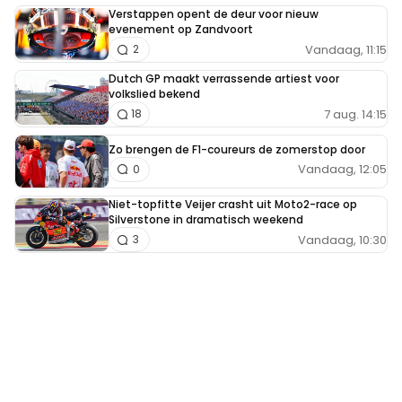
Verstappen opent de deur voor nieuw
evenement op Zandvoort
Vandaag, 11:15
2
Dutch GP maakt verrassende artiest voor
volkslied bekend
7 aug. 14:15
18
Zo brengen de F1-coureurs de zomerstop door
Vandaag, 12:05
0
Niet-topfitte Veijer crasht uit Moto2-race op
Silverstone in dramatisch weekend
Vandaag, 10:30
3