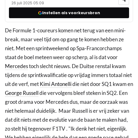
26 juli 2025 05:09
Instellen als voorkeursbron
De Formule 1-coureurs komen net terug van een mini-
break, maar veel tijd om op gang te komen hebben ze
niet. Met een sprintweekend op Spa-Francorchamps
staat de boel meteen weer op scherp, al is dat voor
Mercedes
toch slecht nieuws. De Duitse renstal kwam
tijdens de sprintkwalificatie op vrijdag immers totaal niet
uit de verf, met
Kimi Antonelli
die niet door SQ1 kwam en
George Russell
die vervolgens bleef steken in SQ2. Een
groot drama voor Mercedes dus, maar de oorzaak was
niet helemaal duidelijk. Maar Russell is er vrij zeker van
dat dit niets met de evolutie van de baan te maken had,
zo stelt hij tegenover F1TV . "Ik denk het niet, eigenlijk.
We hebben eigenlijk de hele dag een goede pace gehad,