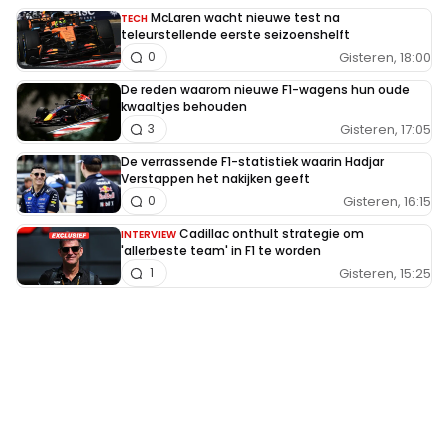
McLaren wacht nieuwe test na
TECH
teleurstellende eerste seizoenshelft
Gisteren, 18:00
0
De reden waarom nieuwe F1-wagens hun oude
kwaaltjes behouden
Gisteren, 17:05
3
De verrassende F1-statistiek waarin Hadjar
Verstappen het nakijken geeft
Gisteren, 16:15
0
Cadillac onthult strategie om
INTERVIEW
'allerbeste team' in F1 te worden
Gisteren, 15:25
1