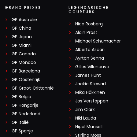
GRAND PRIXES
LEGENDARISCHE
COUREURS
GP Australië
Nico Rosberg
GP China
Alain Prost
GP Japan
Michael Schumacher
GP Miami
Alberto Ascari
GP Canada
Ayrton Senna
GP Monaco
Gilles Villeneuve
GP Barcelona
James Hunt
GP Oostenrijk
Jackie Stewart
GP Groot-Brittannië
Mika Häkkinen
GP België
Jos Verstappen
GP Hongarije
Jim Clark
GP Nederland
Niki Lauda
GP Italië
Nigel Mansell
GP Spanje
Stirling Moss