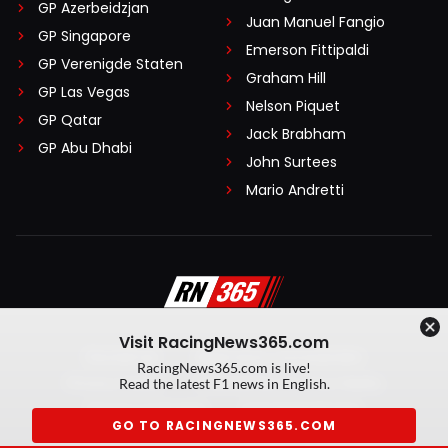
GP Azerbeidzjan
Juan Manuel Fangio
GP Singapore
Emerson Fittipaldi
GP Verenigde Staten
Graham Hill
GP Las Vegas
Nelson Piquet
GP Qatar
Jack Brabham
GP Abu Dhabi
John Surtees
Mario Andretti
Visit RacingNews365.com
Disclaimer
Algemene voorwaarden
RacingNews365.com is live!
Privacy Policy
Created by On Your Marks
Read the latest F1 news in English.
Privacy manager
Kansspeluitingen
GO TO RACINGNEWS365.COM