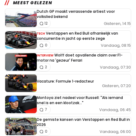
MEEST GELEZEN
Dutch GP maakt verrassende artiest voor
volkslied bekend
Gisteren, 14:15
12
Verstappen en Red Bull afhankelijk van
TECH
concurrentie in jacht op eerste zege
Vandaag, 08:15
0
Wolff doet opvallende claim over F1-
INTERVIEW
motor na 'gezeur' Ferrari
Vandaag, 07:30
2
Vacature: Formule 1-redacteur
Gisteren, 07:20
Montoya ziet nadeel voor Russell: "Als iemand
snel is en een klootzak..."
Vandaag, 06:45
7
De gemiste kansen van Verstappen en Red Bull in
2026
Vandaag, 06:00
0