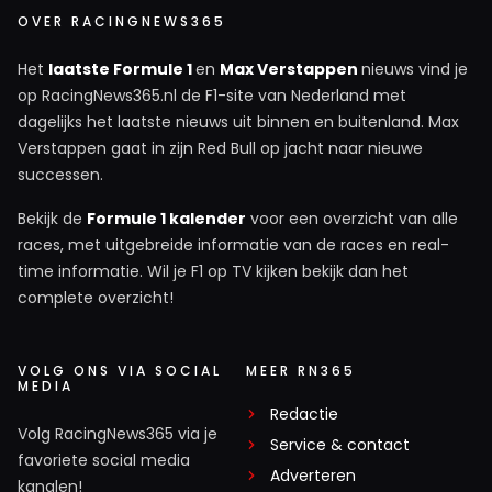
OVER RACINGNEWS365
Het
laatste Formule 1
en
Max Verstappen
nieuws vind je
op RacingNews365.nl de F1-site van Nederland met
dagelijks het laatste nieuws uit binnen en buitenland. Max
Verstappen gaat in zijn Red Bull op jacht naar nieuwe
successen.
Bekijk de
Formule 1 kalender
voor een overzicht van alle
races, met uitgebreide informatie van de races en real-
time informatie. Wil je F1 op TV kijken bekijk dan het
complete overzicht!
VOLG ONS VIA SOCIAL
MEER RN365
MEDIA
Redactie
Volg RacingNews365 via je
Service & contact
favoriete social media
Adverteren
kanalen!