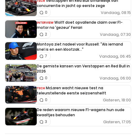
Verstappen en Red Bull afhankelijk van
TECH
concurrentie in jacht op eerste zege
Vandaag, 08:15
0
Wolff doet opvallende claim over F1-
INTERVIEW
motor na 'gezeur' Ferrari
Vandaag, 07:30
2
Montoya ziet nadeel voor Russell: "Als iemand
snel is en een klootzak..."
Vandaag, 06:45
7
De gemiste kansen van Verstappen en Red Bull in
2026
Vandaag, 06:00
0
McLaren wacht nieuwe test na
TECH
teleurstellende eerste seizoenshelft
Gisteren, 18:00
0
De reden waarom nieuwe F1-wagens hun oude
kwaaltjes behouden
Gisteren, 17:05
3