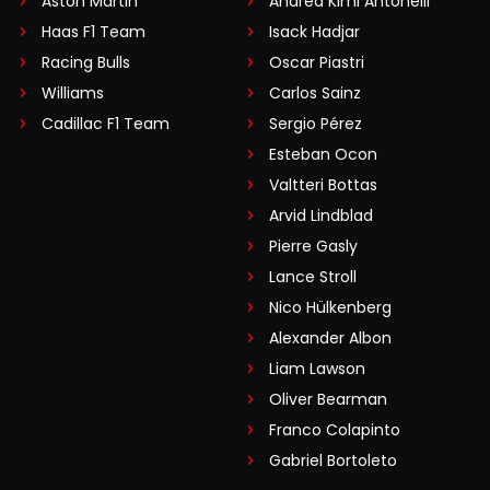
Aston Martin
Andrea Kimi Antonelli
Haas F1 Team
Isack Hadjar
Racing Bulls
Oscar Piastri
Williams
Carlos Sainz
Cadillac F1 Team
Sergio Pérez
Esteban Ocon
Valtteri Bottas
Arvid Lindblad
Pierre Gasly
Lance Stroll
Nico Hülkenberg
Alexander Albon
Liam Lawson
Oliver Bearman
Franco Colapinto
Gabriel Bortoleto