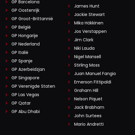
GP Barcelona
James Hunt
GP Oostenrijk
Jackie Stewart
GP Groot-Brittannië
Mika Häkkinen
GP België
Jos Verstappen
GP Hongarije
Jim Clark
GP Nederland
Niki Lauda
GP Italië
Nigel Mansell
GP Spanje
Stirling Moss
GP Azerbeidzjan
Juan Manuel Fangio
GP Singapore
Emerson Fittipaldi
GP Verenigde Staten
Graham Hill
GP Las Vegas
Nelson Piquet
GP Qatar
Jack Brabham
GP Abu Dhabi
John Surtees
Mario Andretti