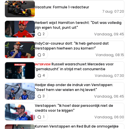
Vacature: Formule 1-redacteur
7 aug. 07:20
Herbert wijst Hamilton terecht: "Dat was volledig
zijn eigen fout, punt uit"
Vandaag, 09:45
2
IndyCar-coureur dolt: "Ik heb gehoord dat
Verstappen hierheen zou komen!"
Vandaag, 08:15
0
Russell waarschuwt Mercedes voor
INTERVIEW
'gemakzucht' in strijd met concurrentie
Vandaag, 07:30
4
Hadjar diep onder de indruk van Verstappen:
"Geef hem vier wielen en hij levert"
Vandaag, 06:45
3
Verstappen: "Ik hoef daar persoonlijk niet de
credits voor te krijgen"
Vandaag, 06:00
1
Kunnen Verstappen en Red Bull de onmogelijke