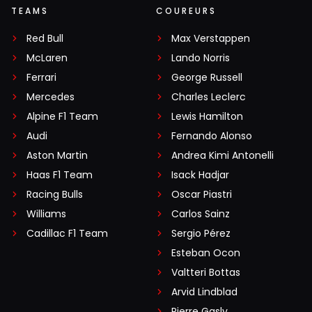
TEAMS
COUREURS
Red Bull
Max Verstappen
McLaren
Lando Norris
Ferrari
George Russell
Mercedes
Charles Leclerc
Alpine F1 Team
Lewis Hamilton
Audi
Fernando Alonso
Aston Martin
Andrea Kimi Antonelli
Haas F1 Team
Isack Hadjar
Racing Bulls
Oscar Piastri
Williams
Carlos Sainz
Cadillac F1 Team
Sergio Pérez
Esteban Ocon
Valtteri Bottas
Arvid Lindblad
Pierre Gasly