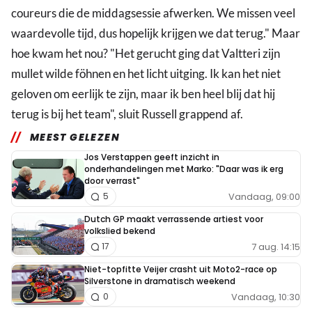
coureurs die de middagsessie afwerken. We missen veel
waardevolle tijd, dus hopelijk krijgen we dat terug." Maar
hoe kwam het nou? "Het gerucht ging dat Valtteri zijn
mullet wilde föhnen en het licht uitging. Ik kan het niet
geloven om eerlijk te zijn, maar ik ben heel blij dat hij
terug is bij het team", sluit Russell grappend af.
MEEST GELEZEN
Jos Verstappen geeft inzicht in
onderhandelingen met Marko: "Daar was ik erg
door verrast"
Vandaag, 09:00
5
Dutch GP maakt verrassende artiest voor
volkslied bekend
7 aug. 14:15
17
Niet-topfitte Veijer crasht uit Moto2-race op
Silverstone in dramatisch weekend
Vandaag, 10:30
0