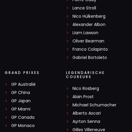
Lance Stroll
Nico Hülkenberg
Alexander Albon
Liam Lawson
Oliver Bearman
Franco Colapinto
Gabriel Bortoleto
GRAND PRIXES
LEGENDARISCHE
COUREURS
GP Australië
Nico Rosberg
GP China
Alain Prost
GP Japan
Michael Schumacher
GP Miami
Alberto Ascari
GP Canada
Ayrton Senna
GP Monaco
Gilles Villeneuve