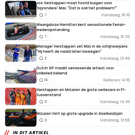
Jos Verstappen moet hoofd buigen voor
'bijzondere' Max: "Dat is ook het probleem!"
Vandaag, 16:15
1
Weergaloze Hamilton kent sensationele Ferrari-
wederopstanding
Vandaag, 15:25
1
Manager Verstappen zet Max in de schijnwerpers:
"Hij heeft de naald laten bewegen"
Vandaag, 13:45
2
Dutch GP maakt verrassende artiest voor
volkslied bekend
Gisteren, 14:15
14
Verstappen en McLaren de grote verliezers in F1-
tussenstand
Vandaag, 14:35
0
McLaren hint op grote upgrade in Azerbeidzjan
Vandaag, 12:55
0
IN DIT ARTIKEL