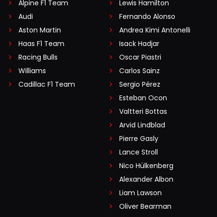
Alpine F1 Team
Lewis Hamilton
Audi
Fernando Alonso
Aston Martin
Andrea Kimi Antonelli
Haas F1 Team
Isack Hadjar
Racing Bulls
Oscar Piastri
Williams
Carlos Sainz
Cadillac F1 Team
Sergio Pérez
Esteban Ocon
Valtteri Bottas
Arvid Lindblad
Pierre Gasly
Lance Stroll
Nico Hülkenberg
Alexander Albon
Liam Lawson
Oliver Bearman