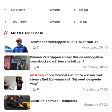
voor
Ten
6.
De Villiers
Toyota
+01:05.58
Brinke
7.
Ten Brinke
Toyota
+01:15.56
MEEST GELEZEN
Teambaas Verstappen sluit F1-avontuur uit
Vandaag, 09:45
3
Kunnen Verstappen en Red Bull de onmogelijke
comeback nu wél bewerkstelligen?
Vandaag, 18:00
0
Rocco Coronel ziet grote kansen met
INTERVIEW
nieuwe Red Bull-aanwinst: "Hij weet de goede
weg"
Vandaag, 17:05
0
Vacature: Formule 1-redacteur
Gisteren, 07:20