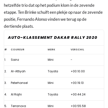
hetzelfde trio dat op het podium klom in de zevende
etappe. Ten Brinke schuift een plekje op naar de zevende
positie, Fernando Alonso vinden we terug op de
dertiende plaats.
AUTO-KLASSEMENT DAKAR RALLY 2020
Sainz
#
COUREUR
MERK
VERSCHIL
grijpt
1.
Sainz
Mini
-
derde
zege
2.
Al-Attiyah
Toyota
+00:10.00
in
Dakar
3.
Peterhansel
Mini
+00:19.13
Rally,
4.
Al Rajhi
Toyota
+00:44.24
prima
dag
5.
Terranova
Mini
+00:55.58