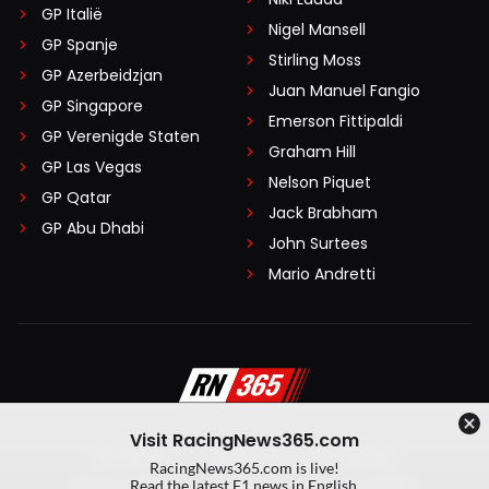
GP Italië
Nigel Mansell
GP Spanje
Stirling Moss
GP Azerbeidzjan
Juan Manuel Fangio
GP Singapore
Emerson Fittipaldi
GP Verenigde Staten
Graham Hill
GP Las Vegas
Nelson Piquet
GP Qatar
Jack Brabham
GP Abu Dhabi
John Surtees
Mario Andretti
Visit RacingNews365.com
Disclaimer
Algemene voorwaarden
RacingNews365.com is live!
Privacy Policy
Created by On Your Marks
Read the latest F1 news in English.