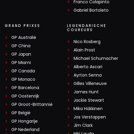
Franco Colapinto
Gabriel Bortoleto
GRAND PRIXES
LEGENDARISCHE
COUREURS
GP Australië
Nico Rosberg
GP China
Alain Prost
GP Japan
Michael Schumacher
GP Miami
Alberto Ascari
GP Canada
Ayrton Senna
GP Monaco
Gilles Villeneuve
GP Barcelona
James Hunt
GP Oostenrijk
Jackie Stewart
GP Groot-Brittannië
Mika Häkkinen
GP België
Jos Verstappen
GP Hongarije
Jim Clark
GP Nederland
Niki Lauda