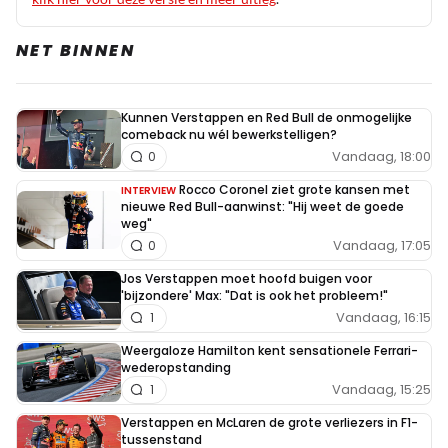
NET BINNEN
Kunnen Verstappen en Red Bull de onmogelijke
comeback nu wél bewerkstelligen?
Vandaag, 18:00
0
Rocco Coronel ziet grote kansen met
INTERVIEW
nieuwe Red Bull-aanwinst: "Hij weet de goede
weg"
Vandaag, 17:05
0
Jos Verstappen moet hoofd buigen voor
'bijzondere' Max: "Dat is ook het probleem!"
Vandaag, 16:15
1
Weergaloze Hamilton kent sensationele Ferrari-
wederopstanding
Vandaag, 15:25
1
Verstappen en McLaren de grote verliezers in F1-
tussenstand