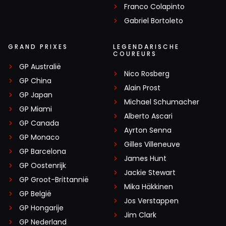
Franco Colapinto
Gabriel Bortoleto
GRAND PRIXES
LEGENDARISCHE
COUREURS
GP Australië
Nico Rosberg
GP China
Alain Prost
GP Japan
Michael Schumacher
GP Miami
Alberto Ascari
GP Canada
Ayrton Senna
GP Monaco
Gilles Villeneuve
GP Barcelona
James Hunt
GP Oostenrijk
Jackie Stewart
GP Groot-Brittannië
Mika Häkkinen
GP België
Jos Verstappen
GP Hongarije
Jim Clark
GP Nederland