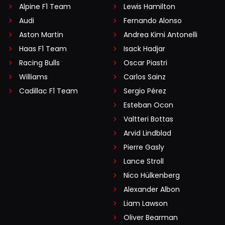
Alpine F1 Team
Lewis Hamilton
Audi
Fernando Alonso
Aston Martin
Andrea Kimi Antonelli
Haas F1 Team
Isack Hadjar
Racing Bulls
Oscar Piastri
Williams
Carlos Sainz
Cadillac F1 Team
Sergio Pérez
Esteban Ocon
Valtteri Bottas
Arvid Lindblad
Pierre Gasly
Lance Stroll
Nico Hülkenberg
Alexander Albon
Liam Lawson
Oliver Bearman