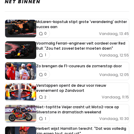
NET BINNEN
McLaren-kopstuk stipt grote 'verandering' achter
succes aan
Vandaag, 13:45
0
Voormalig Ferrari-engineer velt oordeel over Red
Bull: "Zou het zoveel beter moeten doen"
Vandaag, 12:55
1
Zo brengen de F1-coureurs de zomerstop door
Vandaag, 12:05
0
Verstappen opent de deur voor nieuw
evenement op Zandvoort
Vandaag, 11:15
2
Niet-topfitte Veijer crasht uit Moto2-race op
Silverstone in dramatisch weekend
Vandaag, 10:30
1
Herbert wijst Hamilton terecht: "Dat was volledig
zijn eigen fout, punt uit"