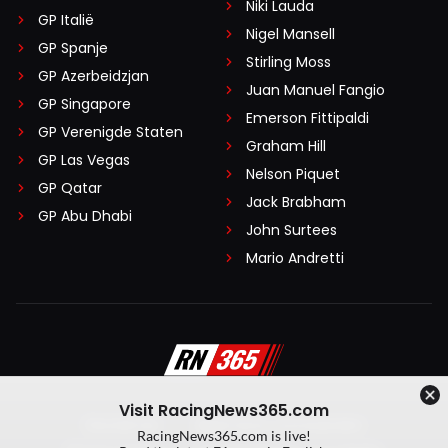
Niki Lauda
GP Italië
Nigel Mansell
GP Spanje
Stirling Moss
GP Azerbeidzjan
Juan Manuel Fangio
GP Singapore
Emerson Fittipaldi
GP Verenigde Staten
Graham Hill
GP Las Vegas
Nelson Piquet
GP Qatar
Jack Brabham
GP Abu Dhabi
John Surtees
Mario Andretti
Visit RacingNews365.com
Disclaimer
Algemene voorwaarden
RacingNews365.com is live!