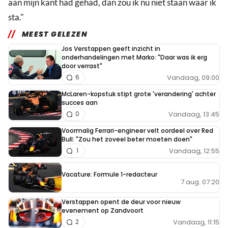
aan mijn kant had gehad, dan zou ik nu niet staan waar ik
sta."
MEEST GELEZEN
Jos Verstappen geeft inzicht in
onderhandelingen met Marko: "Daar was ik erg
door verrast"
Vandaag, 09:00
6
McLaren-kopstuk stipt grote 'verandering' achter
succes aan
Vandaag, 13:45
0
Voormalig Ferrari-engineer velt oordeel over Red
Bull: "Zou het zoveel beter moeten doen"
Vandaag, 12:55
1
Vacature: Formule 1-redacteur
7 aug. 07:20
Verstappen opent de deur voor nieuw
evenement op Zandvoort
Vandaag, 11:15
2