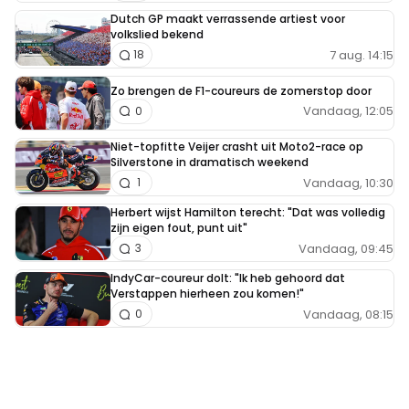
Dutch GP maakt verrassende artiest voor
volkslied bekend
7 aug. 14:15
18
Zo brengen de F1-coureurs de zomerstop door
Vandaag, 12:05
0
Niet-topfitte Veijer crasht uit Moto2-race op
Silverstone in dramatisch weekend
Vandaag, 10:30
1
Herbert wijst Hamilton terecht: "Dat was volledig
zijn eigen fout, punt uit"
Vandaag, 09:45
3
IndyCar-coureur dolt: "Ik heb gehoord dat
Verstappen hierheen zou komen!"
Vandaag, 08:15
0