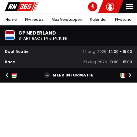
Home
F1-nieuws
Max Verstappen
Kalender
F1-stand
GP NEDERLAND
START RACE
14
14
:
11
:
14
d
Kwalificatie
22 aug. 2026
14:00
-
15:00
Race
23 aug. 2026
13:00
-
15:00
MEER INFORMATIE