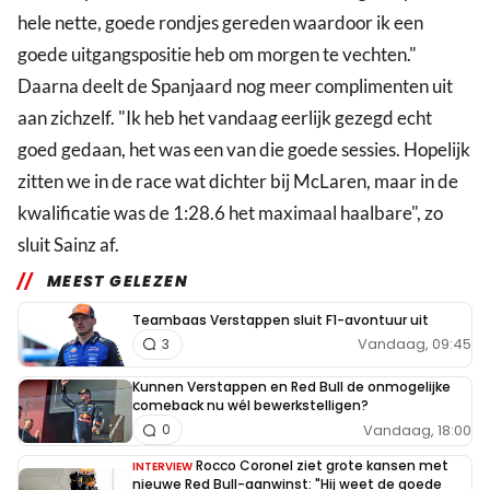
hele nette, goede rondjes gereden waardoor ik een
goede uitgangspositie heb om morgen te vechten."
Daarna deelt de Spanjaard nog meer complimenten uit
aan zichzelf. "Ik heb het vandaag eerlijk gezegd echt
goed gedaan, het was een van die goede sessies. Hopelijk
zitten we in de race wat dichter bij McLaren, maar in de
kwalificatie was de 1:28.6 het maximaal haalbare", zo
sluit Sainz af.
MEEST GELEZEN
Teambaas Verstappen sluit F1-avontuur uit
Vandaag, 09:45
3
Kunnen Verstappen en Red Bull de onmogelijke
comeback nu wél bewerkstelligen?
Vandaag, 18:00
0
Rocco Coronel ziet grote kansen met
INTERVIEW
nieuwe Red Bull-aanwinst: "Hij weet de goede