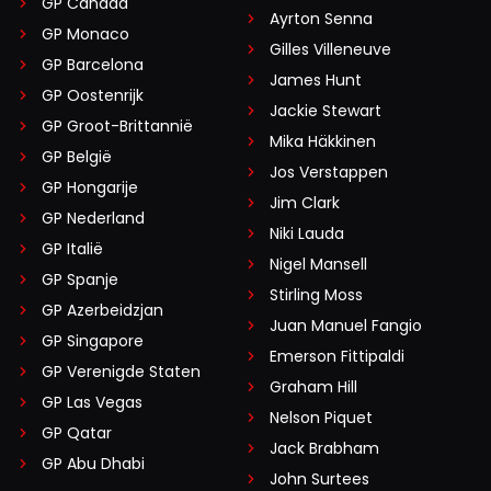
GP Canada
Ayrton Senna
GP Monaco
Gilles Villeneuve
GP Barcelona
James Hunt
GP Oostenrijk
Jackie Stewart
GP Groot-Brittannië
Mika Häkkinen
GP België
Jos Verstappen
GP Hongarije
Jim Clark
GP Nederland
Niki Lauda
GP Italië
Nigel Mansell
GP Spanje
Stirling Moss
GP Azerbeidzjan
Juan Manuel Fangio
GP Singapore
Emerson Fittipaldi
GP Verenigde Staten
Graham Hill
GP Las Vegas
Nelson Piquet
GP Qatar
Jack Brabham
GP Abu Dhabi
John Surtees