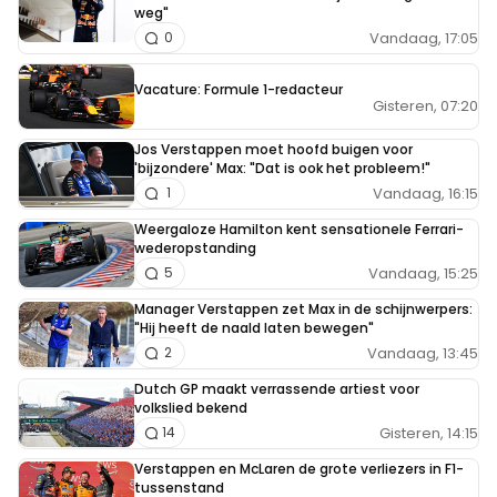
weg"
Vandaag, 17:05
0
Vacature: Formule 1-redacteur
Gisteren, 07:20
Jos Verstappen moet hoofd buigen voor
'bijzondere' Max: "Dat is ook het probleem!"
Vandaag, 16:15
1
Weergaloze Hamilton kent sensationele Ferrari-
wederopstanding
Vandaag, 15:25
5
Manager Verstappen zet Max in de schijnwerpers:
"Hij heeft de naald laten bewegen"
Vandaag, 13:45
2
Dutch GP maakt verrassende artiest voor
volkslied bekend
Gisteren, 14:15
14
Verstappen en McLaren de grote verliezers in F1-
tussenstand