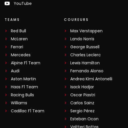
YouTube
TEAMS
COUREURS
Red Bull
Max Verstappen
McLaren
Lando Norris
Ferrari
George Russell
Mercedes
Charles Leclerc
Alpine F1 Team
Lewis Hamilton
Audi
Fernando Alonso
Aston Martin
Andrea Kimi Antonelli
Haas F1 Team
Isack Hadjar
Racing Bulls
Oscar Piastri
Williams
Carlos Sainz
Cadillac F1 Team
Sergio Pérez
Esteban Ocon
Valtteri Bottas