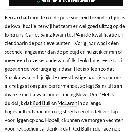
Instellen als voorkeursbron
Ferrari
had moeite om de pure snelheid te vinden tijdens
de kwalificatie, terwijl het team er wel goed uitzag op de
longruns. Carlos Sainz kwam tot P4 in de kwalificatie en
ziet daarin de positieve punten. "Vorig jaar was ik één
seconde langzamer dan de poletijd en nu zit ik er min of
meer een halve seconde vanaf. Ik denk dat er een stap is
gezet en de vooruitgang is daar. Het is alleen zo dat
Suzuka waarschijnlijk de meest lastige baan is voor ons
als het gaat om pure performance", zo legt Sainz uit aan
diverse media waaronder RacingNews365. "Het is
duidelijk dat
Red Bull
en
McLaren
in de lange
hogesnelheidsbochten nog steeds een duidelijke stap
voor liggen op ons. Hopelijk kunnen we morgen vechten
voor het podium, al denk ik dat Red Bull in de race nog