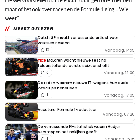
me wel voorstellen dat ze elkaar daar getroffen hebben,
maar of het ook over racen en de Formule 1 ging... Wie
weet."
MEEST GELEZEN
Dutch GP maakt verrassende artiest voor
volkslied bekend
Vandaag, 14:15
10
McLaren wacht nieuwe test na
TECH
teleurstellende eerste seizoenshelft
Vandaag, 18:00
0
De reden waarom nieuwe F1-wagens hun oude
kwaaltjes behouden
Vandaag, 17:05
1
Vacature: Formule 1-redacteur
Vandaag, 07:20
De verrassende F1-statistiek waarin Hadjar
Verstappen het nakijken geeft
Vandaag, 16:15
1