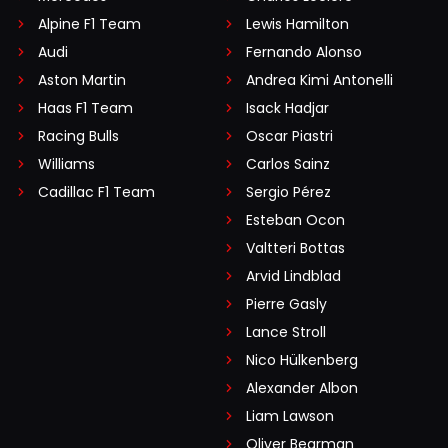
Alpine F1 Team
Lewis Hamilton
Audi
Fernando Alonso
Aston Martin
Andrea Kimi Antonelli
Haas F1 Team
Isack Hadjar
Racing Bulls
Oscar Piastri
Williams
Carlos Sainz
Cadillac F1 Team
Sergio Pérez
Esteban Ocon
Valtteri Bottas
Arvid Lindblad
Pierre Gasly
Lance Stroll
Nico Hülkenberg
Alexander Albon
Liam Lawson
Oliver Bearman