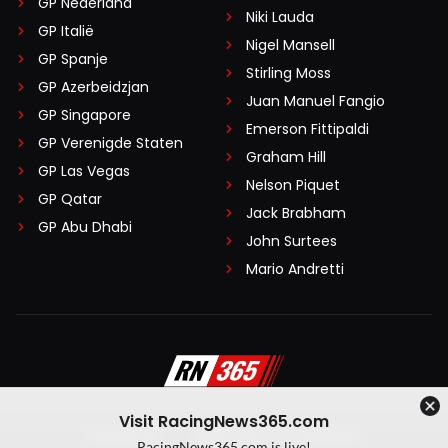
GP Nederland
Niki Lauda
GP Italië
Nigel Mansell
GP Spanje
Stirling Moss
GP Azerbeidzjan
Juan Manuel Fangio
GP Singapore
Emerson Fittipaldi
GP Verenigde Staten
Graham Hill
GP Las Vegas
Nelson Piquet
GP Qatar
Jack Brabham
GP Abu Dhabi
John Surtees
Mario Andretti
Visit RacingNews365.com
Disclaimer
Algemene voorwaarden
RacingNews365.com is live!