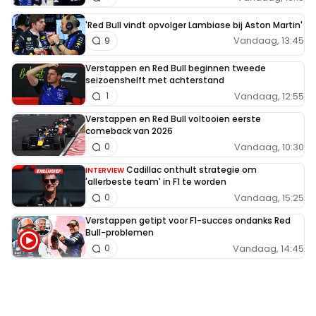
'Red Bull vindt opvolger Lambiase bij Aston Martin'
Vandaag, 13:45
9
Verstappen en Red Bull beginnen tweede
seizoenshelft met achterstand
Vandaag, 12:55
1
Verstappen en Red Bull voltooien eerste
comeback van 2026
Vandaag, 10:30
0
Cadillac onthult strategie om
INTERVIEW
'allerbeste team' in F1 te worden
Vandaag, 15:25
0
Verstappen getipt voor F1-succes ondanks Red
Bull-problemen
Vandaag, 14:45
0