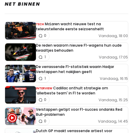
NET BINNEN
McLaren wacht nieuwe test na
TECH
teleurstellende eerste seizoenshelft
Vandaag, 18:00
0
De reden waarom nieuwe F1-wagens hun oude
kwaaltjes behouden
Vandaag, 17:05
1
De verrassende F1-statistiek waarin Hadjar
Verstappen het nakijken geeft
Vandaag, 16:15
1
Cadillac onthult strategie om
INTERVIEW
'allerbeste team' in F1 te worden
Vandaag, 15:25
0
Verstappen getipt voor F1-succes ondanks Red
Bull-problemen
Vandaag, 14:45
0
Dutch GP maakt verrassende artiest voor