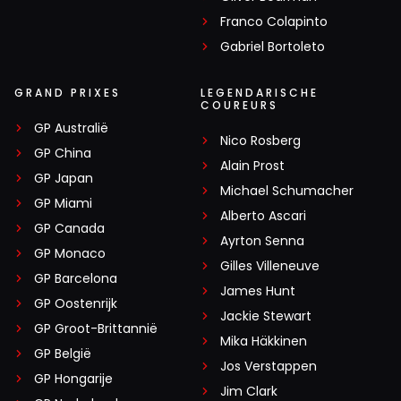
Franco Colapinto
Gabriel Bortoleto
GRAND PRIXES
LEGENDARISCHE
COUREURS
GP Australië
Nico Rosberg
GP China
Alain Prost
GP Japan
Michael Schumacher
GP Miami
Alberto Ascari
GP Canada
Ayrton Senna
GP Monaco
Gilles Villeneuve
GP Barcelona
James Hunt
GP Oostenrijk
Jackie Stewart
GP Groot-Brittannië
Mika Häkkinen
GP België
Jos Verstappen
GP Hongarije
Jim Clark