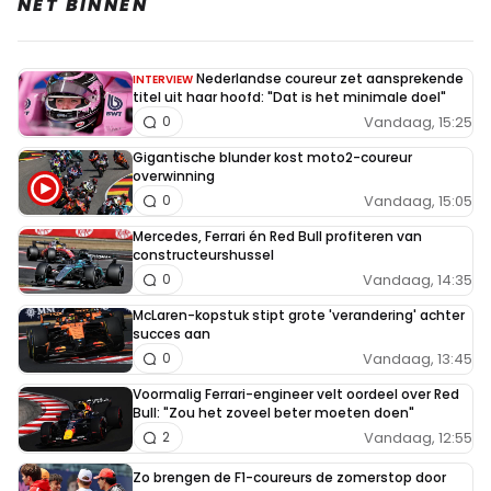
NET BINNEN
Nederlandse coureur zet aansprekende
INTERVIEW
titel uit haar hoofd: "Dat is het minimale doel"
Vandaag, 15:25
0
Gigantische blunder kost moto2-coureur
overwinning
Vandaag, 15:05
0
Mercedes, Ferrari én Red Bull profiteren van
constructeurshussel
Vandaag, 14:35
0
McLaren-kopstuk stipt grote 'verandering' achter
succes aan
Vandaag, 13:45
0
Voormalig Ferrari-engineer velt oordeel over Red
Bull: "Zou het zoveel beter moeten doen"
Vandaag, 12:55
2
Zo brengen de F1-coureurs de zomerstop door