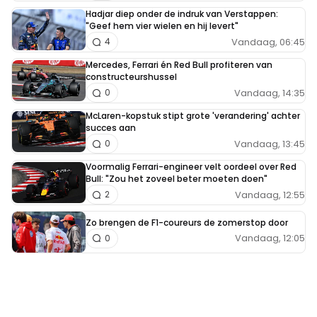
Hadjar diep onder de indruk van Verstappen:
"Geef hem vier wielen en hij levert"
Vandaag, 06:45
4
Mercedes, Ferrari én Red Bull profiteren van
constructeurshussel
Vandaag, 14:35
0
McLaren-kopstuk stipt grote 'verandering' achter
succes aan
Vandaag, 13:45
0
Voormalig Ferrari-engineer velt oordeel over Red
Bull: "Zou het zoveel beter moeten doen"
Vandaag, 12:55
2
Zo brengen de F1-coureurs de zomerstop door
Vandaag, 12:05
0