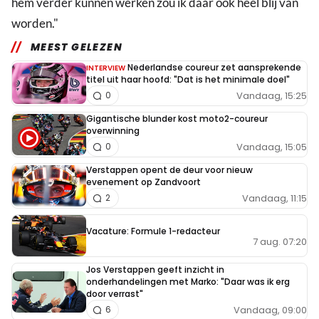
hem verder kunnen werken zou ik daar ook heel blij van
worden."
MEEST GELEZEN
Nederlandse coureur zet aansprekende
INTERVIEW
titel uit haar hoofd: "Dat is het minimale doel"
Vandaag, 15:25
0
Gigantische blunder kost moto2-coureur
overwinning
Vandaag, 15:05
0
Verstappen opent de deur voor nieuw
evenement op Zandvoort
Vandaag, 11:15
2
Vacature: Formule 1-redacteur
7 aug. 07:20
Jos Verstappen geeft inzicht in
onderhandelingen met Marko: "Daar was ik erg
door verrast"
Vandaag, 09:00
6