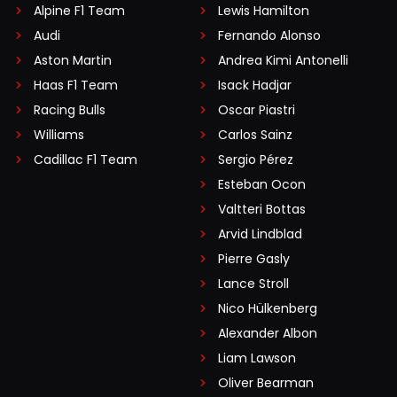
Alpine F1 Team
Lewis Hamilton
Audi
Fernando Alonso
Aston Martin
Andrea Kimi Antonelli
Haas F1 Team
Isack Hadjar
Racing Bulls
Oscar Piastri
Williams
Carlos Sainz
Cadillac F1 Team
Sergio Pérez
Esteban Ocon
Valtteri Bottas
Arvid Lindblad
Pierre Gasly
Lance Stroll
Nico Hülkenberg
Alexander Albon
Liam Lawson
Oliver Bearman