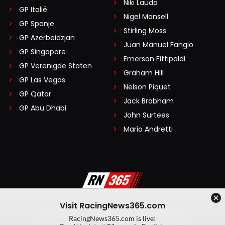
Niki Lauda
GP Italië
Nigel Mansell
GP Spanje
Stirling Moss
GP Azerbeidzjan
Juan Manuel Fangio
GP Singapore
Emerson Fittipaldi
GP Verenigde Staten
Graham Hill
GP Las Vegas
Nelson Piquet
GP Qatar
Jack Brabham
GP Abu Dhabi
John Surtees
Mario Andretti
Visit RacingNews365.com
Disclaimer
Algemene voorwaarden
RacingNews365.com is live!