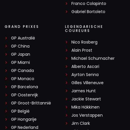
Franco Colapinto
Gabriel Bortoleto
GRAND PRIXES
LEGENDARISCHE
COUREURS
GP Australië
Nico Rosberg
GP China
Alain Prost
GP Japan
Michael Schumacher
GP Miami
Alberto Ascari
GP Canada
Ayrton Senna
GP Monaco
Gilles Villeneuve
GP Barcelona
James Hunt
GP Oostenrijk
Jackie Stewart
GP Groot-Brittannië
Mika Häkkinen
GP België
Jos Verstappen
GP Hongarije
Jim Clark
GP Nederland