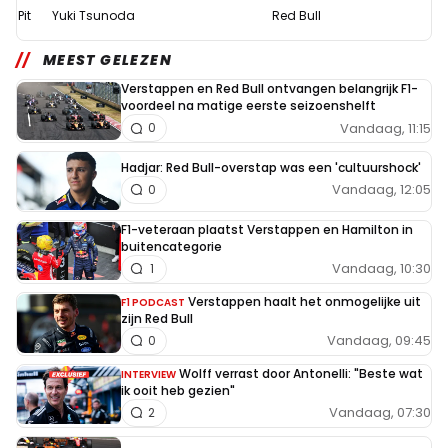
Pit
Yuki Tsunoda
Red Bull
MEEST GELEZEN
Verstappen en Red Bull ontvangen belangrijk F1-
voordeel na matige eerste seizoenshelft
Vandaag, 11:15
0
Hadjar: Red Bull-overstap was een 'cultuurshock'
Vandaag, 12:05
0
F1-veteraan plaatst Verstappen en Hamilton in
buitencategorie
Vandaag, 10:30
1
Verstappen haalt het onmogelijke uit
F1 PODCAST
zijn Red Bull
Vandaag, 09:45
0
Wolff verrast door Antonelli: "Beste wat
INTERVIEW
ik ooit heb gezien"
Vandaag, 07:30
2