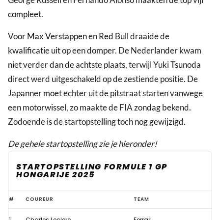
compleet.
Voor
Max Verstappen
en
Red Bull
draaide de
kwalificatie uit op een domper. De Nederlander kwam
niet verder dan de achtste plaats, terwijl Yuki Tsunoda
direct werd uitgeschakeld op de zestiende positie. De
Japanner moet echter uit de pitstraat starten vanwege
een motorwissel, zo maakte de FIA zondag bekend.
Zodoende is de startopstelling toch nog gewijzigd.
De gehele startopstelling zie je hieronder!
STARTOPSTELLING FORMULE 1 GP
HONGARIJE 2025
Aangepaste
#
COUREUR
TEAM
startopstelling
1.
Charles Leclerc
Ferrari