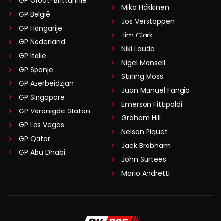
GP Groot-Brittannië
Mika Häkkinen
GP België
Jos Verstappen
GP Hongarije
Jim Clark
GP Nederland
Niki Lauda
GP Italië
Nigel Mansell
GP Spanje
Stirling Moss
GP Azerbeidzjan
Juan Manuel Fangio
GP Singapore
Emerson Fittipaldi
GP Verenigde Staten
Graham Hill
GP Las Vegas
Nelson Piquet
GP Qatar
Jack Brabham
GP Abu Dhabi
John Surtees
Mario Andretti