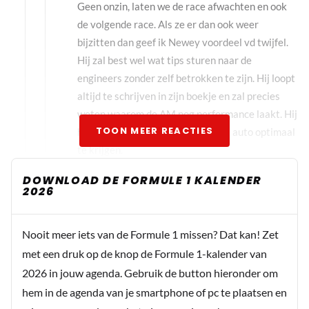
Geen onzin, laten we de race afwachten en ook
de volgende race. Als ze er dan ook weer
bijzitten dan geef ik Newey voordeel vd twijfel.
Hij zal best wel wat tips sturen naar de
engineers zonder zelf betrokken te zijn. Hij loopt
altijd te schrijven in zijn boekje en zal precies
weten waarom de AM nog performance laakt. Hij
TOON MEER REACTIES
heeft deze data nodig om de 2026 auto optimaal
te krijgen.
DOWNLOAD DE FORMULE 1 KALENDER
2026
cobra_kid
3 augustus 2025 11:30
Nooit meer iets van de Formule 1 missen? Dat kan! Zet
Laat Max in de racing bulls rijden dan maakt ie nog kans
met een druk op de knop de Formule 1-kalender van
op de titel. RB is gewoon helemaal de weg kwijt. De beide
2026 in jouw agenda. Gebruik de button hieronder om
racing bulls staan 9 en 10 en Max 8 en Yuki pit.
hem in de agenda van je smartphone of pc te plaatsen en
Omgekeerde wereld.