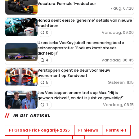
Vacature: Formule 1-redacteur
7 aug. 07:20
Honda deelt eerste 'geheime' details van nieuwe
krachtbron
Vandaag, 09:00
0
IJzersterke VeeKay jubelt na evenaring beste
seizoensprestatie: "Podium komt steeds
dichterbij!"
Vandaag, 06:45
4
Verstappen opent de deur voor nieuw
evenement op Zandvoort
Gisteren, 11:15
5
Jos Verstappen enorm trots op Max: "Hij is
gewoon zichzelf, en dat is juist zo geweldig!"
Vandaag, 08:15
1
IN DIT ARTIKEL
F1 Grand Prix Hongarije 2025
F1 nieuws
Formule 1