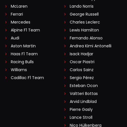
McLaren
Lando Norris
Ferrari
George Russell
Mercedes
Charles Leclerc
Alpine F1 Team
Lewis Hamilton
Audi
Fernando Alonso
Aston Martin
Andrea Kimi Antonelli
Haas F1 Team
Isack Hadjar
Racing Bulls
Oscar Piastri
Williams
Carlos Sainz
Cadillac F1 Team
Sergio Pérez
Esteban Ocon
Valtteri Bottas
Arvid Lindblad
Pierre Gasly
Lance Stroll
Nico Hülkenberg