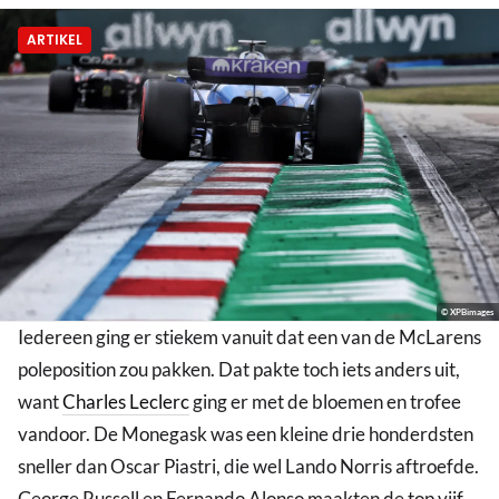
ARTIKEL
© XPBimages
Iedereen ging er stiekem vanuit dat een van de McLarens
poleposition zou pakken. Dat pakte toch iets anders uit,
want
Charles Leclerc
ging er met de bloemen en trofee
vandoor. De Monegask was een kleine drie honderdsten
sneller dan Oscar Piastri, die wel Lando Norris aftroefde.
George Russell en Fernando Alonso maakten de top vijf