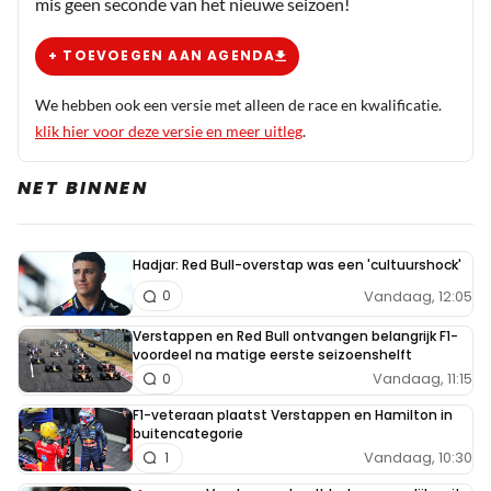
mis geen seconde van het nieuwe seizoen!
+ TOEVOEGEN AAN AGENDA
ktramper1507304756
3 augustus 2025 12:19
We hebben ook een versie met alleen de race en kwalificatie.
En wat is er nu veranderd aan de startopstelling? Ik zie
klik hier voor deze versie en meer uitleg
.
niks nieuws
NET BINNEN
Meepraten? Dat kan! Je hoeft je alleen maar aan te
Hadjar: Red Bull-overstap was een 'cultuurshock'
melden met een RN365-account.
Vandaag, 12:05
0
Verstappen en Red Bull ontvangen belangrijk F1-
INLOGGEN
AANMELDEN
voordeel na matige eerste seizoenshelft
Vandaag, 11:15
0
F1-veteraan plaatst Verstappen en Hamilton in
buitencategorie
Vandaag, 10:30
1