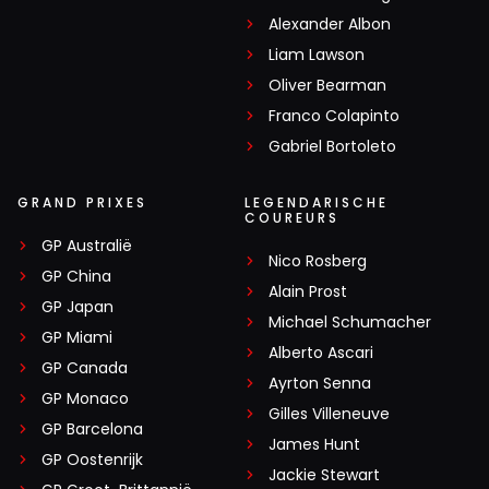
Alexander Albon
Liam Lawson
Oliver Bearman
Franco Colapinto
Gabriel Bortoleto
GRAND PRIXES
LEGENDARISCHE
COUREURS
GP Australië
Nico Rosberg
GP China
Alain Prost
GP Japan
Michael Schumacher
GP Miami
Alberto Ascari
GP Canada
Ayrton Senna
GP Monaco
Gilles Villeneuve
GP Barcelona
James Hunt
GP Oostenrijk
Jackie Stewart