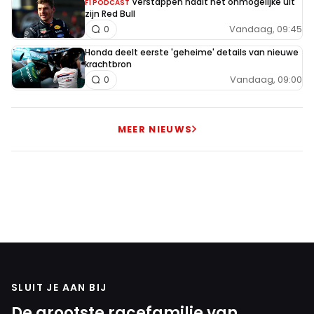
Verstappen haalt het onmogelijke uit
F1 PODCAST
zijn Red Bull
Vandaag, 09:45
0
Honda deelt eerste 'geheime' details van nieuwe
krachtbron
Vandaag, 09:00
0
MEER NIEUWS
SLUIT JE AAN BIJ
De grootste racefamilie van