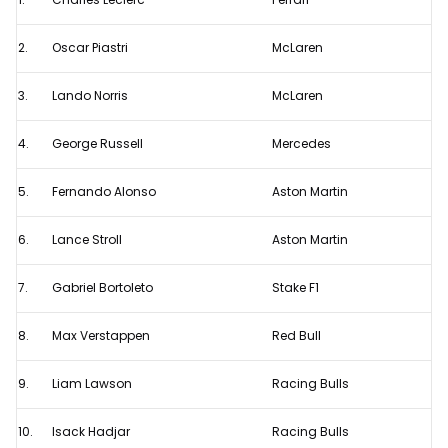
Formule
1
2.
Oscar Piastri
McLaren
GP
Hongarije
3.
Lando Norris
McLaren
2025
4.
George Russell
Mercedes
5.
Fernando Alonso
Aston Martin
6.
Lance Stroll
Aston Martin
7.
Gabriel Bortoleto
Stake F1
8.
Max Verstappen
Red Bull
9.
Liam Lawson
Racing Bulls
10.
Isack Hadjar
Racing Bulls