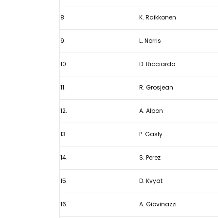
8.
K. Raikkonen
9.
L. Norris
10.
D. Ricciardo
11.
R. Grosjean
12.
A. Albon
13.
P. Gasly
14.
S. Perez
15.
D. Kvyat
16.
A. Giovinazzi