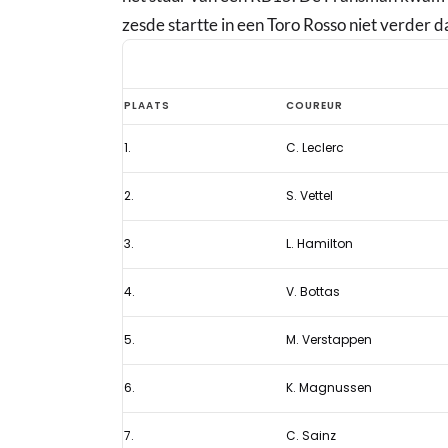
zesde startte in een Toro Rosso niet verder d
Startopstelling
PLAATS
COUREUR
Formule
1.
C. Leclerc
1
Grand
2.
S. Vettel
Prix
Bahrein
3.
L. Hamilton
2019
4.
V. Bottas
5.
M. Verstappen
6.
K. Magnussen
7.
C. Sainz