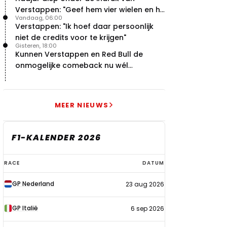
Verstappen: "Geef hem vier wielen en hij
Vandaag, 06:00
levert"
Verstappen: "Ik hoef daar persoonlijk
niet de credits voor te krijgen"
Gisteren, 18:00
Kunnen Verstappen en Red Bull de
onmogelijke comeback nu wél
bewerkstelligen?
MEER NIEUWS
F1-KALENDER 2026
F1-
RACE
DATUM
kalender
GP Nederland
23 aug 2026
2026
GP Italië
6 sep 2026