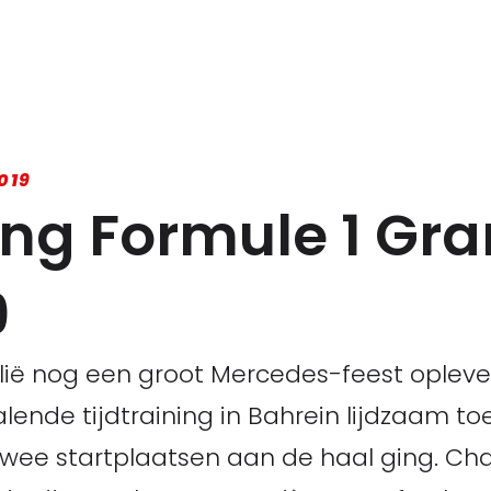
019
ing Formule 1 Gra
9
ralië nog een groot Mercedes-feest ople
alende tijdtraining in Bahrein lijdzaam t
 twee startplaatsen aan de haal ging. Char