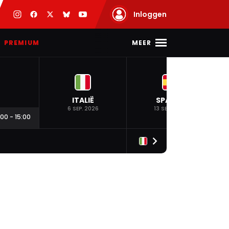
Inloggen
MEER
PREMIUM
ITALIË
SPANJE
6 SEP. 2026
13 SEP. 2026
:00
-
15:00