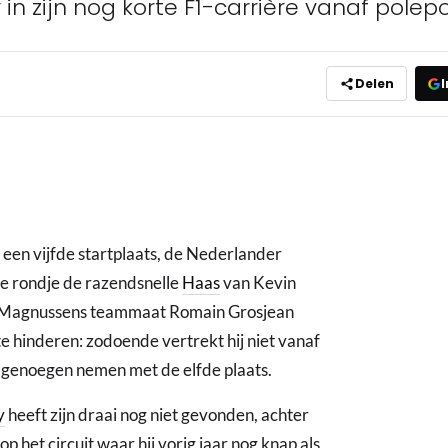
in zijn nog korte F1-carrière vanaf polepo
Delen
I
n een vijfde startplaats, de Nederlander
ne rondje de razendsnelle
Haas
van Kevin
. Magnussens teammaat Romain Grosjean
te hinderen: zodoende vertrekt hij niet vanaf
 genoegen nemen met de elfde plaats.
y
heeft zijn draai nog niet gevonden, achter
het circuit waar hij vorig jaar nog knap als