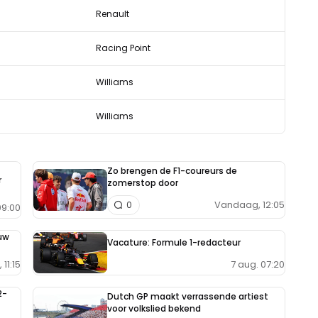
Renault
Racing Point
Williams
Williams
Zo brengen de F1-coureurs de
r
zomerstop door
Vandaag, 12:05
0
9:00
uw
Vacature: Formule 1-redacteur
7 aug. 07:20
11:15
2-
Dutch GP maakt verrassende artiest
voor volkslied bekend