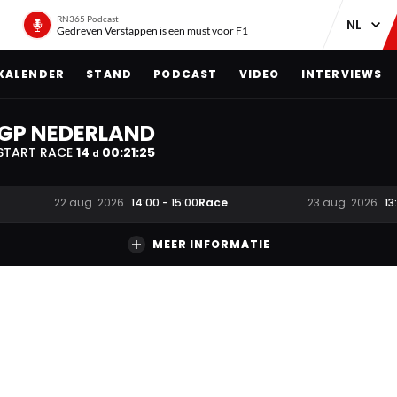
RN365 Podcast
Gedreven Verstappen is een must voor F1
KALENDER
STAND
PODCAST
VIDEO
INTERVIEWS
GP NEDERLAND
START RACE
14
00
:
21
:
25
d
Race
22 aug. 2026
14:00
-
15:00
23 aug. 2026
13
MEER INFORMATIE