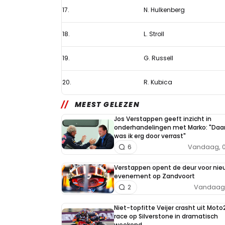
17.
N. Hulkenberg
18.
L. Stroll
19.
G. Russell
20.
R. Kubica
MEEST GELEZEN
Jos Verstappen geeft inzicht in
onderhandelingen met Marko: "Daa
was ik erg door verrast"
Vandaag, 0
6
Verstappen opent de deur voor nie
evenement op Zandvoort
Vandaag, 
2
Niet-topfitte Veijer crasht uit Moto
race op Silverstone in dramatisch
weekend