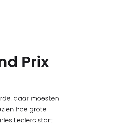
nd Prix
verde, daar moesten
oezien hoe grote
les Leclerc start