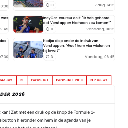
7 aug. 14:15
18
10:30
t was
IndyCar-coureur dolt: "Ik heb gehoord
dat Verstappen hierheen zou komen!"
9:45
Vandaag, 08:15
0
edes
Hadjar diep onder de indruk van
Verstappen: "Geef hem vier wielen en
hij levert"
7:30
Vandaag, 06:45
3
 nieuws
F1
Formule 1
Formule 1 2019
F1 nieuws
DER 2026
t kan! Zet met een druk op de knop de Formule 1-
e button hieronder om hem in de agenda van je
conde van het nieuwe seizoen!