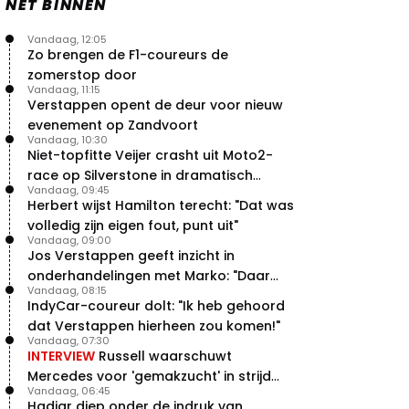
NET BINNEN
Vandaag, 12:05
Zo brengen de F1-coureurs de
zomerstop door
Vandaag, 11:15
Verstappen opent de deur voor nieuw
evenement op Zandvoort
Vandaag, 10:30
Niet-topfitte Veijer crasht uit Moto2-
race op Silverstone in dramatisch
Vandaag, 09:45
weekend
Herbert wijst Hamilton terecht: "Dat was
volledig zijn eigen fout, punt uit"
Vandaag, 09:00
Jos Verstappen geeft inzicht in
onderhandelingen met Marko: "Daar
Vandaag, 08:15
was ik erg door verrast"
IndyCar-coureur dolt: "Ik heb gehoord
dat Verstappen hierheen zou komen!"
Vandaag, 07:30
INTERVIEW
Russell waarschuwt
Mercedes voor 'gemakzucht' in strijd
Vandaag, 06:45
met concurrentie
Hadjar diep onder de indruk van