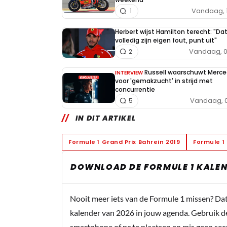
Vandaag, 
1
Herbert wijst Hamilton terecht: "Da
volledig zijn eigen fout, punt uit"
Vandaag, 0
2
Russell waarschuwt Merc
INTERVIEW
voor 'gemakzucht' in strijd met
concurrentie
Vandaag, 0
5
IN DIT ARTIKEL
Formule 1 Grand Prix Bahrein 2019
Formule 1
DOWNLOAD DE FORMULE 1 KALEN
Nooit meer iets van de Formule 1 missen? Da
kalender van 2026 in jouw agenda. Gebruik d
smartphone of pc te plaatsen en mis geen se