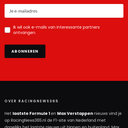
Ik wil ook e-mails van interessante partners
ontvangen.
ABONNEREN
OVER RACINGNEWS365
Het
laatste Formule 1
en
Max Verstappen
nieuws vind je
op RacingNews365.nl de F1-site van Nederland met
dagelijks het laatste nieuws uit binnen en buitenland. Max