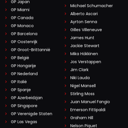
GP Japan
Michael Schumacher
GP Miami
Alberto Ascari
GP Canada
Ayrton Senna
GP Monaco
Gilles Villeneuve
GP Barcelona
James Hunt
GP Oostenrijk
Jackie Stewart
GP Groot-Brittannië
Mika Häkkinen
GP België
Jos Verstappen
GP Hongarije
Jim Clark
GP Nederland
Niki Lauda
GP Italië
Nigel Mansell
GP Spanje
Stirling Moss
GP Azerbeidzjan
Juan Manuel Fangio
GP Singapore
Emerson Fittipaldi
GP Verenigde Staten
Graham Hill
GP Las Vegas
Nelson Piquet