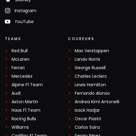
Instagram
YouTube
TEAMS
COUREURS
Red Bull
Max Verstappen
McLaren
Lando Norris
Ferrari
George Russell
Mercedes
Charles Leclerc
Alpine F1 Team
Lewis Hamilton
Audi
Fernando Alonso
Aston Martin
Andrea Kimi Antonelli
Haas F1 Team
Isack Hadjar
Racing Bulls
Oscar Piastri
Williams
Carlos Sainz
Cadillac F1 Team
Sergio Pérez