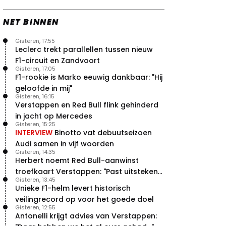
NET BINNEN
Gisteren, 17:55
Leclerc trekt parallellen tussen nieuw
F1-circuit en Zandvoort
Gisteren, 17:05
F1-rookie is Marko eeuwig dankbaar: "Hij
geloofde in mij"
Gisteren, 16:15
Verstappen en Red Bull flink gehinderd
in jacht op Mercedes
Gisteren, 15:25
INTERVIEW
Binotto vat debuutseizoen
Audi samen in vijf woorden
Gisteren, 14:35
Herbert noemt Red Bull-aanwinst
troefkaart Verstappen: "Past uitstekend
Gisteren, 13:45
bij Red Bull"
Unieke F1-helm levert historisch
veilingrecord op voor het goede doel
Gisteren, 12:55
Antonelli krijgt advies van Verstappen: