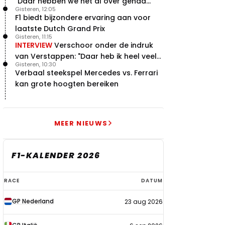
"Daar hebben we het al over gehad..."
Gisteren, 12:05
F1 biedt bijzondere ervaring aan voor
laatste Dutch Grand Prix
Gisteren, 11:15
INTERVIEW
Verschoor onder de indruk
van Verstappen: "Daar heb ik heel veel
Gisteren, 10:30
respect voor"
Verbaal steekspel Mercedes vs. Ferrari
kan grote hoogten bereiken
MEER NIEUWS
F1-KALENDER 2026
F1-
RACE
DATUM
kalender
GP Nederland
23 aug 2026
2026