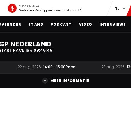
RN365 Podcast
Gedreven Verstappen is een must voor F1
KALENDER
STAND
PODCAST
VIDEO
INTERVIEWS
GP NEDERLAND
START RACE
16
09
:
45
:
44
d
Race
22 aug. 2026
14:00
-
15:00
23 aug. 2026
13
MEER INFORMATIE