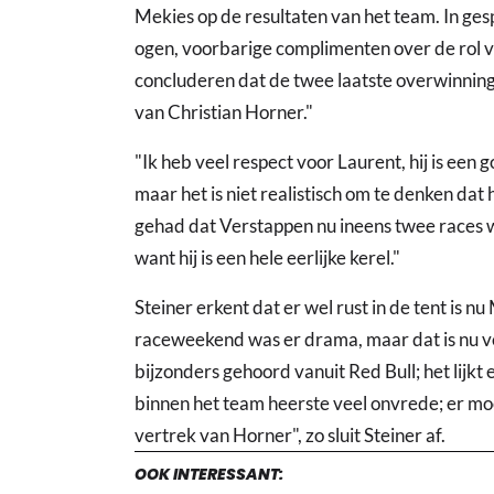
Mekies op de resultaten van het team. In ge
ogen, voorbarige complimenten over de rol va
concluderen dat de twee laatste overwinnin
van Christian Horner."
"Ik heb veel respect voor Laurent, hij is een
maar het is niet realistisch om te denken dat hi
gehad dat Verstappen nu ineens twee races wi
want hij is een hele eerlijke kerel."
Steiner erkent dat er wel rust in de tent is n
raceweekend was er drama, maar dat is nu v
bijzonders gehoord vanuit Red Bull; het lijkt
binnen het team heerste veel onvrede; er mo
vertrek van Horner", zo sluit Steiner af.
OOK INTERESSANT: