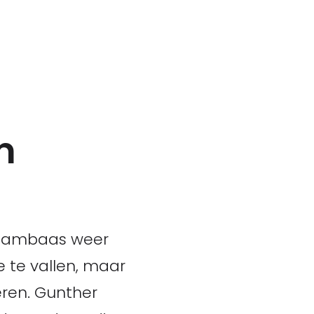
n
 teambaas weer
e te vallen, maar
eren. Gunther