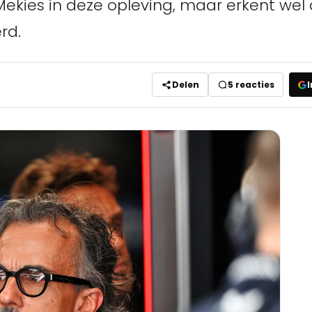
 Mekies in deze opleving, maar erkent wel
rd.
Delen
5
reacties
I