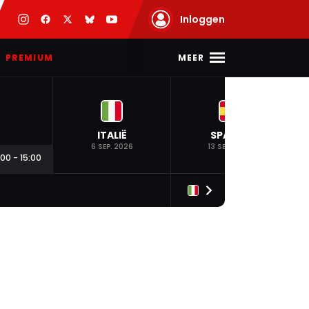
Inloggen
MEER
PREMIUM
ITALIË
SPANJE
6 SEP. 2026
13 SEP. 2026
:00
-
15:00