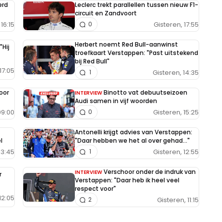
erd
Leclerc trekt parallellen tussen nieuw F1-
circuit en Zandvoort
16:15
Gisteren, 17:55
0
Herbert noemt Red Bull-aanwinst
"Hij
troefkaart Verstappen: "Past uitstekend
bij Red Bull"
17:05
Gisteren, 14:35
1
oor
Binotto vat debuutseizoen
INTERVIEW
Audi samen in vijf woorden
09:00
Gisteren, 15:25
0
Antonelli krijgt advies van Verstappen:
l
"Daar hebben we het al over gehad..."
13:45
Gisteren, 12:55
1
Verschoor onder de indruk van
INTERVIEW
r
Verstappen: "Daar heb ik heel veel
respect voor"
12:05
Gisteren, 11:15
2