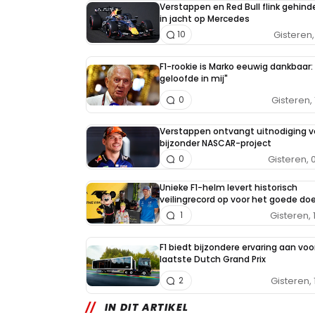
Verstappen en Red Bull flink gehind
in jacht op Mercedes
Gisteren, 
10
F1-rookie is Marko eeuwig dankbaar: 
geloofde in mij"
Gisteren, 
0
Verstappen ontvangt uitnodiging v
bijzonder NASCAR-project
Gisteren, 
0
Unieke F1-helm levert historisch
veilingrecord op voor het goede doe
Gisteren, 
1
F1 biedt bijzondere ervaring aan voo
laatste Dutch Grand Prix
Gisteren, 
2
IN DIT ARTIKEL