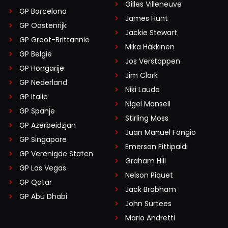
Gilles Villeneuve
GP Barcelona
James Hunt
GP Oostenrijk
Jackie Stewart
GP Groot-Brittannië
Mika Häkkinen
GP België
Jos Verstappen
GP Hongarije
Jim Clark
GP Nederland
Niki Lauda
GP Italië
Nigel Mansell
GP Spanje
Stirling Moss
GP Azerbeidzjan
Juan Manuel Fangio
GP Singapore
Emerson Fittipaldi
GP Verenigde Staten
Graham Hill
GP Las Vegas
Nelson Piquet
GP Qatar
Jack Brabham
GP Abu Dhabi
John Surtees
Mario Andretti