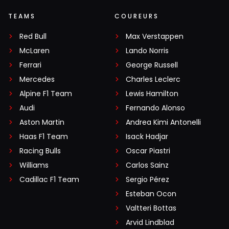
TEAMS
COUREURS
Red Bull
Max Verstappen
McLaren
Lando Norris
Ferrari
George Russell
Mercedes
Charles Leclerc
Alpine F1 Team
Lewis Hamilton
Audi
Fernando Alonso
Aston Martin
Andrea Kimi Antonelli
Haas F1 Team
Isack Hadjar
Racing Bulls
Oscar Piastri
Williams
Carlos Sainz
Cadillac F1 Team
Sergio Pérez
Esteban Ocon
Valtteri Bottas
Arvid Lindblad