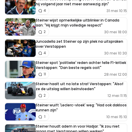
hij volgend jaar niet meer aanwezig zijn"
31 mei 10:15
4
Steiner wijst opmerkelijke uitblinker in Canada
aan: "Hij krijgt mijn volledige respect"
30 mei 18:00
2
Juncadella zet Steiner op zijn plek na uitspraken
over Verstappen
30 mei 10:30
4
Steiner spot 'politieke' reden achter felle F1-kritiek
Verstappen: "Dan beste regels ooit"
28 mei 12:00
11
Steiner haalt uit na late straf Verstappen: "Alsof
ze de uitslag willen beïnvloeden"
12 mei 11:15
2
Steiner wuift 'Leclerc-vloek' weg: "Had ook dakloos
kunnen zijn"
10 mei 15:10
1
Steiner houdt adem in voor Hadjar: "Ik zou niet
graag met Verstappen willen werken"