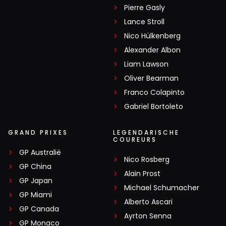
Pierre Gasly
Lance Stroll
Nico Hülkenberg
Alexander Albon
Liam Lawson
Oliver Bearman
Franco Colapinto
Gabriel Bortoleto
GRAND PRIXES
LEGENDARISCHE
COUREURS
GP Australië
Nico Rosberg
GP China
Alain Prost
GP Japan
Michael Schumacher
GP Miami
Alberto Ascari
GP Canada
Ayrton Senna
GP Monaco