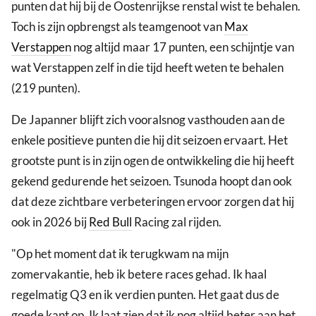
punten dat hij bij de Oostenrijkse renstal wist te behalen.
Toch is zijn opbrengst als teamgenoot van
Max
Verstappen
nog altijd maar 17 punten, een schijntje van
wat Verstappen zelf in die tijd heeft weten te behalen
(219 punten).
De Japanner blijft zich vooralsnog vasthouden aan de
enkele positieve punten die hij dit seizoen ervaart. Het
grootste punt is in zijn ogen de ontwikkeling die hij heeft
gekend gedurende het seizoen. Tsunoda hoopt dan ook
dat deze zichtbare verbeteringen ervoor zorgen dat hij
ook in 2026 bij
Red Bull
Racing zal rijden.
"Op het moment dat ik terugkwam na mijn
zomervakantie, heb ik betere races gehad. Ik haal
regelmatig Q3 en ik verdien punten. Het gaat dus de
goede kant op. Ik laat zien dat ik nog altijd beter aan het