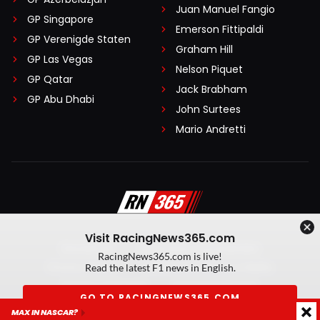
Juan Manuel Fangio
GP Singapore
Emerson Fittipaldi
GP Verenigde Staten
Graham Hill
GP Las Vegas
Nelson Piquet
GP Qatar
Jack Brabham
GP Abu Dhabi
John Surtees
Mario Andretti
Visit RacingNews365.com
Disclaimer
Algemene voorwaarden
RacingNews365.com is live!
Privacy Policy
Created by On Your Marks
Read the latest F1 news in English.
Privacy manager
Kansspeluitingen
GO TO RACINGNEWS365.COM
MAX IN NASCAR?
© 2026 RacingNews365. Alle rechten voorbehouden