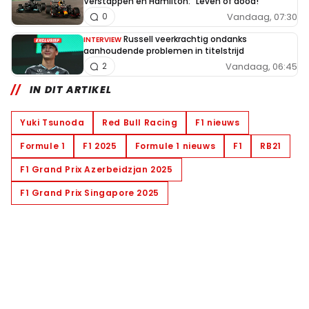
Verstappen en Hamilton: "Leven of dood!"
Vandaag, 07:30
0
Russell veerkrachtig ondanks
INTERVIEW
aanhoudende problemen in titelstrijd
Vandaag, 06:45
2
IN DIT ARTIKEL
Yuki Tsunoda
Red Bull Racing
F1 nieuws
Formule 1
F1 2025
Formule 1 nieuws
F1
RB21
F1 Grand Prix Azerbeidzjan 2025
F1 Grand Prix Singapore 2025