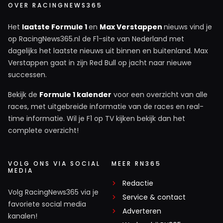
OVER RACINGNEWS365
Het
laatste Formule 1
en
Max Verstappen
nieuws vind je
op RacingNews365.nl de F1-site van Nederland met
dagelijks het laatste nieuws uit binnen en buitenland. Max
Verstappen gaat in zijn Red Bull op jacht naar nieuwe
successen.
Bekijk de
Formule 1 kalender
voor een overzicht van alle
races, met uitgebreide informatie van de races en real-
time informatie. Wil je F1 op TV kijken bekijk dan het
complete overzicht!
VOLG ONS VIA SOCIAL
MEER RN365
MEDIA
Redactie
Volg RacingNews365 via je
Service & contact
favoriete social media
Adverteren
kanalen!