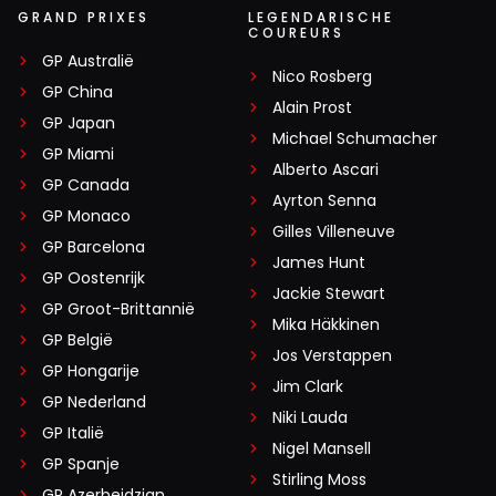
GRAND PRIXES
LEGENDARISCHE
COUREURS
GP Australië
Nico Rosberg
GP China
Alain Prost
GP Japan
Michael Schumacher
GP Miami
Alberto Ascari
GP Canada
Ayrton Senna
GP Monaco
Gilles Villeneuve
GP Barcelona
James Hunt
GP Oostenrijk
Jackie Stewart
GP Groot-Brittannië
Mika Häkkinen
GP België
Jos Verstappen
GP Hongarije
Jim Clark
GP Nederland
Niki Lauda
GP Italië
Nigel Mansell
GP Spanje
Stirling Moss
GP Azerbeidzjan