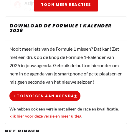
Azijnman
TOON MEER REACTIES
3 oktober 2025 14:37
@HaroldLT Mijn reactie was gericht op de opmerking
DOWNLOAD DE FORMULE 1 KALENDER
van Guus1905, die sprak van 'talenten'. Vandaar mijn
2026
gebruik van de meervoudsvorm.
Nooit meer iets van de Formule 1 missen? Dat kan! Zet
Davy Van de ven
met een druk op de knop de Formule 1-kalender van
4 oktober 2025 15:35
2026 in jouw agenda. Gebruik de button hieronder om
Zolang ze geen prioriteit geven aan Tsunoda zijn wagen
hem in de agenda van je smartphone of pc te plaatsen en
,en al de data van max zijn auto word gebruikt, tsnuoda
mis geen seconde van het nieuwe seizoen!
nooit een eerlijke kans heeft gehad ,,checo snapte de
verdeeldheid in het team en kreeg toch de wagen in de
+ TOEVOEGEN AAN AGENDA
toplijst, jammer van de pech en verkeerde keuzes tijdens
We hebben ook een versie met alleen de race en kwalificatie.
de races,maar hij wist wat hij moest doen om te zorgen
klik hier voor deze versie en meer uitleg
.
dat de wagen mee kon doen met max.
NET BINNEN