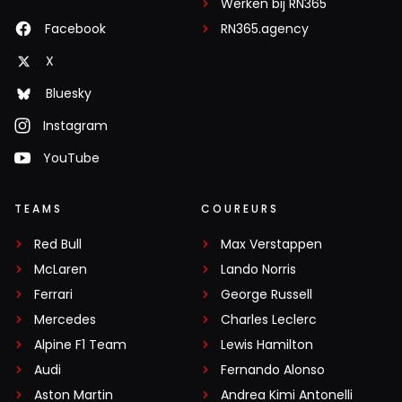
Werken bij RN365
Facebook
RN365.agency
X
Bluesky
Instagram
YouTube
TEAMS
COUREURS
Red Bull
Max Verstappen
McLaren
Lando Norris
Ferrari
George Russell
Mercedes
Charles Leclerc
Alpine F1 Team
Lewis Hamilton
Audi
Fernando Alonso
Aston Martin
Andrea Kimi Antonelli