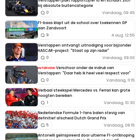
Verstappen pakt rapportcijfer 10 en schaart zich
bij absolute buitencategorie
Vandaag, 09:45
0
F1-baas klapt uit de school over toekennen GP
aan Zandvoort
4 aug. 12:55
9
Verstappen ontvangt uitnodiging voor bijzonder
NASCAR-project: "Staat op zijn radar"
Vandaag, 09:00
0
Verschoor onder de indruk van
INTERVIEW
Verstappen: "Daar heb ik heel veel respect voor"
Vandaag, 11:15
0
Verbaal steekspel Mercedes vs. Ferrari kan grote
hoogten bereiken
Vandaag, 10:30
1
Nederlandse Formule 1-fans balen stevig van
definitief afscheid Dutch Grand Prix
Vandaag, 08:15
5
Antonelli geïnspireerd door ultieme F1-ontknoping