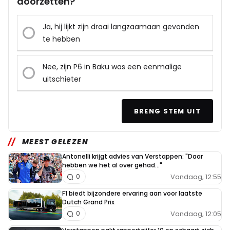
doorzetten?
Ja, hij lijkt zijn draai langzaamaan gevonden
te hebben
Nee, zijn P6 in Baku was een eenmalige
uitschieter
BRENG STEM UIT
MEEST GELEZEN
Antonelli krijgt advies van Verstappen: "Daar
hebben we het al over gehad..."
Vandaag, 12:55
0
F1 biedt bijzondere ervaring aan voor laatste
Dutch Grand Prix
Vandaag, 12:05
0