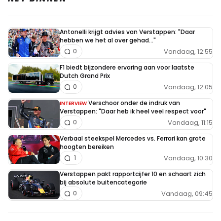
Meepraten? Dat kan! Je hoeft je alleen maar aan te
Antonelli krijgt advies van Verstappen: "Daar
melden met een RN365-account.
hebben we het al over gehad..."
Vandaag, 12:55
0
INLOGGEN
AANMELDEN
F1 biedt bijzondere ervaring aan voor laatste
Dutch Grand Prix
Vandaag, 12:05
0
Verschoor onder de indruk van
INTERVIEW
Verstappen: "Daar heb ik heel veel respect voor"
Vandaag, 11:15
0
Verbaal steekspel Mercedes vs. Ferrari kan grote
hoogten bereiken
Vandaag, 10:30
1
Verstappen pakt rapportcijfer 10 en schaart zich
bij absolute buitencategorie
Vandaag, 09:45
0