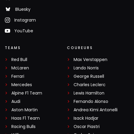
Bluesky
Instagram
YouTube
TEAMS
COUREURS
Red Bull
Max Verstappen
McLaren
Lando Norris
Ferrari
George Russell
Mercedes
Charles Leclerc
Alpine F1 Team
Lewis Hamilton
Audi
Fernando Alonso
Aston Martin
Andrea Kimi Antonelli
Haas F1 Team
Isack Hadjar
Racing Bulls
Oscar Piastri