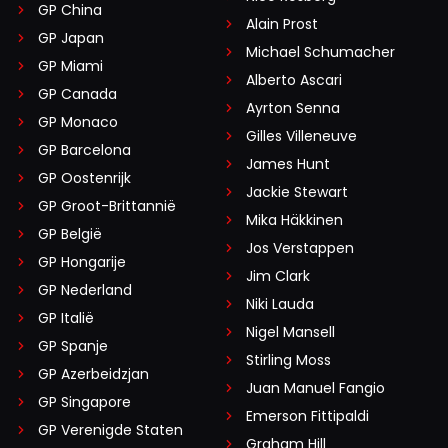
GP China
Alain Prost
GP Japan
Michael Schumacher
GP Miami
Alberto Ascari
GP Canada
Ayrton Senna
GP Monaco
Gilles Villeneuve
GP Barcelona
James Hunt
GP Oostenrijk
Jackie Stewart
GP Groot-Brittannië
Mika Häkkinen
GP België
Jos Verstappen
GP Hongarije
Jim Clark
GP Nederland
Niki Lauda
GP Italië
Nigel Mansell
GP Spanje
Stirling Moss
GP Azerbeidzjan
Juan Manuel Fangio
GP Singapore
Emerson Fittipaldi
GP Verenigde Staten
Graham Hill