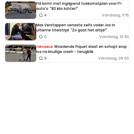
FIA komt met ingrijpend toekomstplan voor F1-
auto's: "80 kilo lichter!"
Vandaag, 11:15
4
Max Verstappen verraste zelfs vader Jos in
ultieme titelstrijd: "Zo gaat het altijd!"
Vandaag, 10:30
0
Woedende Piquet slaat en schopt erop
TERUGBLIK
los na knullige crash - terugblik
Vandaag, 09:00
9