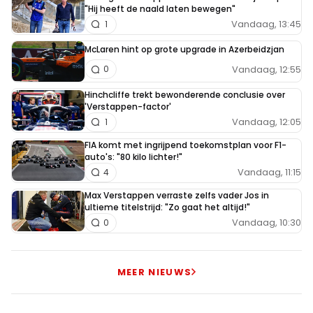
"Hij heeft de naald laten bewegen"
Vandaag, 13:45
1
McLaren hint op grote upgrade in Azerbeidzjan
Vandaag, 12:55
0
Hinchcliffe trekt bewonderende conclusie over
'Verstappen-factor'
Vandaag, 12:05
1
FIA komt met ingrijpend toekomstplan voor F1-
auto's: "80 kilo lichter!"
Vandaag, 11:15
4
Max Verstappen verraste zelfs vader Jos in
ultieme titelstrijd: "Zo gaat het altijd!"
Vandaag, 10:30
0
MEER NIEUWS