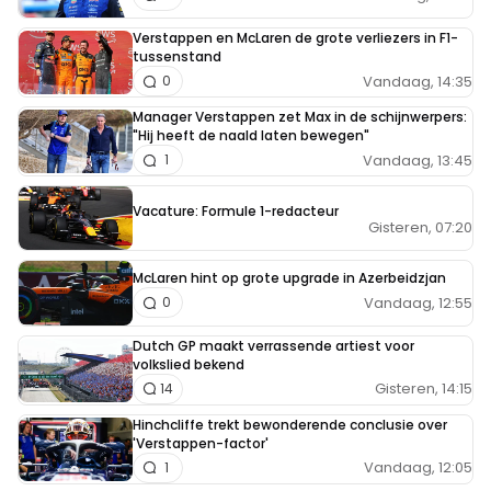
Verstappen en McLaren de grote verliezers in F1-
tussenstand
Vandaag, 14:35
0
Manager Verstappen zet Max in de schijnwerpers:
"Hij heeft de naald laten bewegen"
Vandaag, 13:45
1
Vacature: Formule 1-redacteur
Gisteren, 07:20
McLaren hint op grote upgrade in Azerbeidzjan
Vandaag, 12:55
0
Dutch GP maakt verrassende artiest voor
volkslied bekend
Gisteren, 14:15
14
Hinchcliffe trekt bewonderende conclusie over
'Verstappen-factor'
Vandaag, 12:05
1