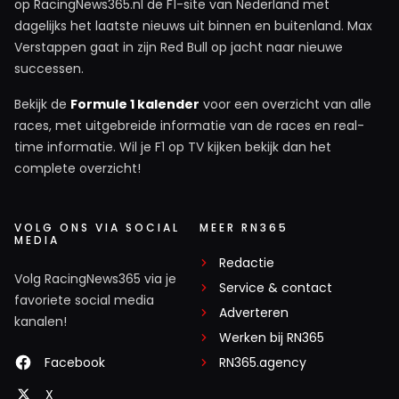
op RacingNews365.nl de F1-site van Nederland met
dagelijks het laatste nieuws uit binnen en buitenland. Max
Verstappen gaat in zijn Red Bull op jacht naar nieuwe
successen.
Bekijk de
Formule 1 kalender
voor een overzicht van alle
races, met uitgebreide informatie van de races en real-
time informatie. Wil je F1 op TV kijken bekijk dan het
complete overzicht!
VOLG ONS VIA SOCIAL
MEER RN365
MEDIA
Redactie
Volg RacingNews365 via je
Service & contact
favoriete social media
Adverteren
kanalen!
Werken bij RN365
Facebook
RN365.agency
X