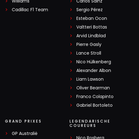
Williams
Carlos Sainz
Cadillac F1 Team
Sergio Pérez
Esteban Ocon
Valtteri Bottas
Arvid Lindblad
Pierre Gasly
Lance Stroll
Nico Hülkenberg
Alexander Albon
Liam Lawson
Oliver Bearman
Franco Colapinto
Gabriel Bortoleto
GRAND PRIXES
LEGENDARISCHE
COUREURS
GP Australië
Nico Rosberg