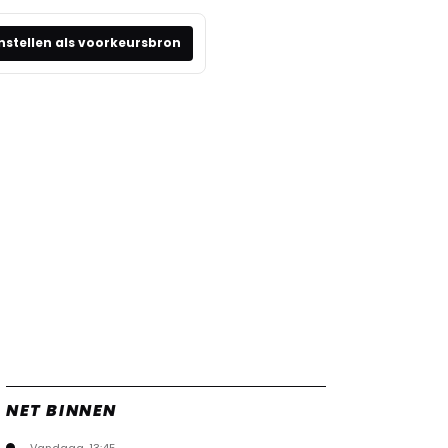
nstellen als voorkeursbron
NET BINNEN
Vandaag, 13:45