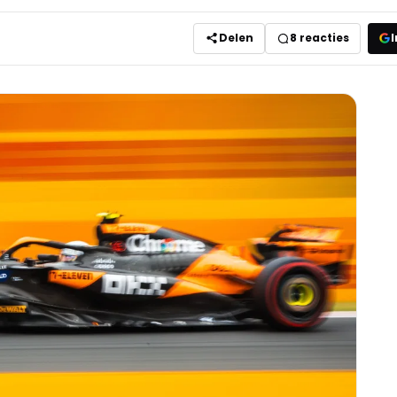
Delen
8
reacties
I