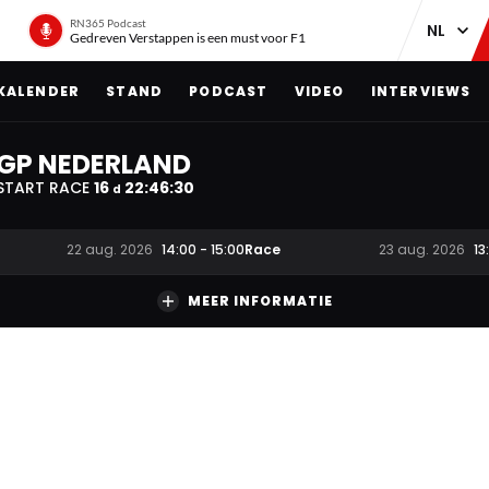
RN365 Podcast
Gedreven Verstappen is een must voor F1
KALENDER
STAND
PODCAST
VIDEO
INTERVIEWS
GP NEDERLAND
START RACE
16
22
:
46
:
29
d
Race
22 aug. 2026
14:00
-
15:00
23 aug. 2026
13
MEER INFORMATIE