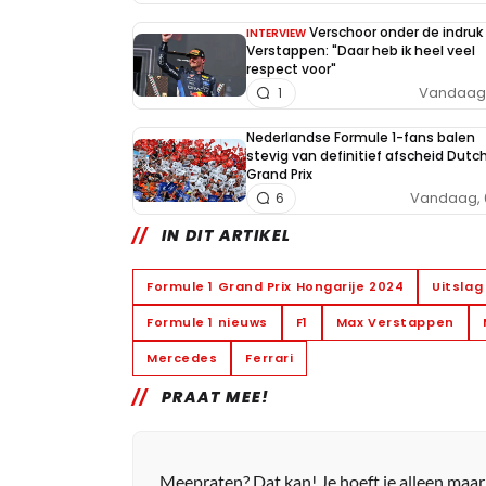
Verschoor onder de indruk
INTERVIEW
Verstappen: "Daar heb ik heel veel
respect voor"
Vandaag, 
1
Nederlandse Formule 1-fans balen
stevig van definitief afscheid Dutc
Grand Prix
Vandaag, 
6
IN DIT ARTIKEL
Formule 1 Grand Prix Hongarije 2024
Uitslag 
Formule 1 nieuws
F1
Max Verstappen
Mercedes
Ferrari
PRAAT MEE!
Meepraten? Dat kan! Je hoeft je alleen maa