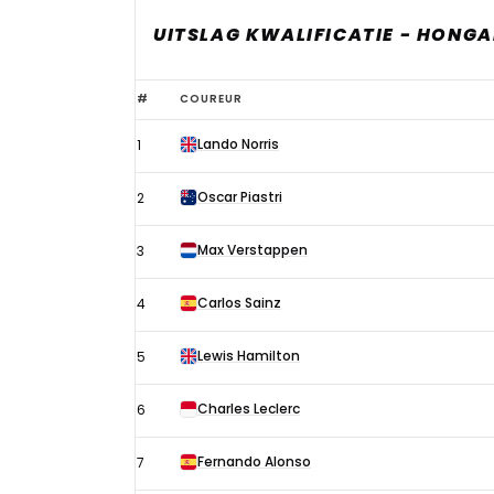
UITSLAG KWALIFICATIE - HONGA
Uitslag
#
COUREUR
kwalificatie
Lando Norris
1
Formule
1
Oscar Piastri
2
GP
Hongarije
Max Verstappen
3
2024
Carlos Sainz
4
Lewis Hamilton
5
Charles Leclerc
6
Fernando Alonso
7