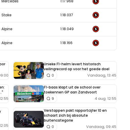
Mercedes
1:17.968
Stake
1:18.037
Alpine
1:18.049
Alpine
1:18.166
oor
Unieke F1-helm levert historisch
veilingrecord op voor het goede doel
9:00
Vandaag, 13:45
0
en:
F1-baas klapt uit de school over
."
toekennen GP aan Zandvoort
12:55
4 aug. 12:55
9
Verstappen pakt rapportcijfer 10 en
r
schaart zich bij absolute
buitencategorie
12:05
Vandaag, 09:45
0