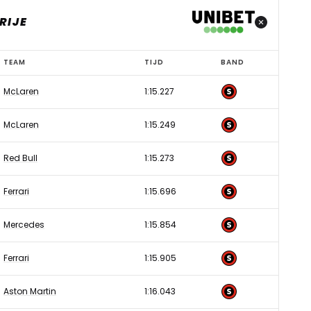
RIJE
TEAM
TIJD
BAND
McLaren
1:15.227
McLaren
1:15.249
Red Bull
1:15.273
Ferrari
1:15.696
Mercedes
1:15.854
Ferrari
1:15.905
Aston Martin
1:16.043