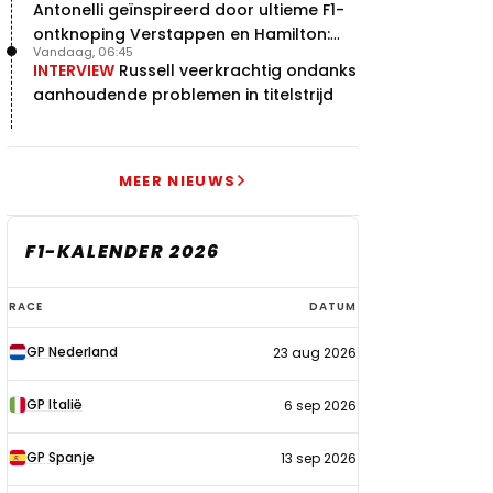
Antonelli geïnspireerd door ultieme F1-
ontknoping Verstappen en Hamilton:
Vandaag, 06:45
"Leven of dood!"
INTERVIEW
Russell veerkrachtig ondanks
aanhoudende problemen in titelstrijd
MEER NIEUWS
F1-KALENDER 2026
F1-
RACE
DATUM
kalender
GP Nederland
23 aug 2026
2026
GP Italië
6 sep 2026
GP Spanje
13 sep 2026