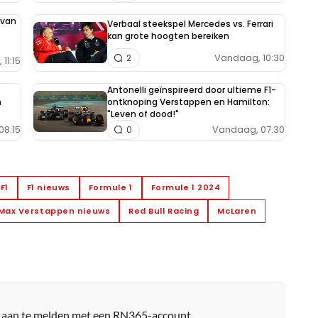
 van
Verbaal steekspel Mercedes vs. Ferrari
kan grote hoogten bereiken
Vandaag, 10:30
2
11:15
Antonelli geïnspireerd door ultieme F1-
h
ontknoping Verstappen en Hamilton:
"Leven of dood!"
08:15
Vandaag, 07:30
0
F1
F1 nieuws
Formule 1
Formule 1 2024
Max Verstappen nieuws
Red Bull Racing
McLaren
r aan te melden met een RN365-account.