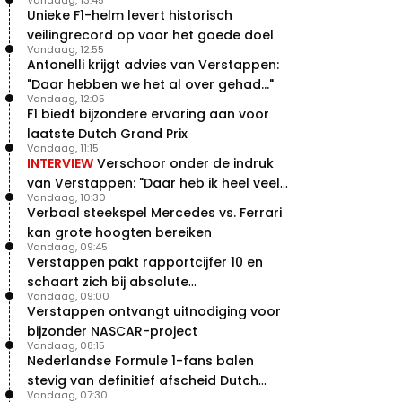
Unieke F1-helm levert historisch
veilingrecord op voor het goede doel
Vandaag, 12:55
Antonelli krijgt advies van Verstappen:
"Daar hebben we het al over gehad..."
Vandaag, 12:05
F1 biedt bijzondere ervaring aan voor
laatste Dutch Grand Prix
Vandaag, 11:15
INTERVIEW
Verschoor onder de indruk
van Verstappen: "Daar heb ik heel veel
Vandaag, 10:30
respect voor"
Verbaal steekspel Mercedes vs. Ferrari
kan grote hoogten bereiken
Vandaag, 09:45
Verstappen pakt rapportcijfer 10 en
schaart zich bij absolute
Vandaag, 09:00
buitencategorie
Verstappen ontvangt uitnodiging voor
bijzonder NASCAR-project
Vandaag, 08:15
Nederlandse Formule 1-fans balen
stevig van definitief afscheid Dutch
Vandaag, 07:30
Grand Prix