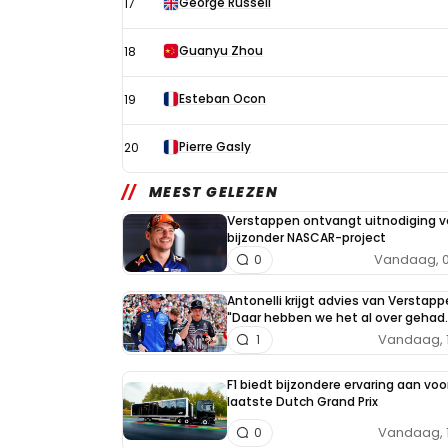
George Russell
17
Guanyu Zhou
18
Esteban Ocon
19
Pierre Gasly
20
MEEST GELEZEN
Verstappen ontvangt uitnodiging v
bijzonder NASCAR-project
Vandaag, 0
0
Antonelli krijgt advies van Verstapp
"Daar hebben we het al over gehad..
Vandaag, 
1
F1 biedt bijzondere ervaring aan voo
laatste Dutch Grand Prix
Vandaag, 
0