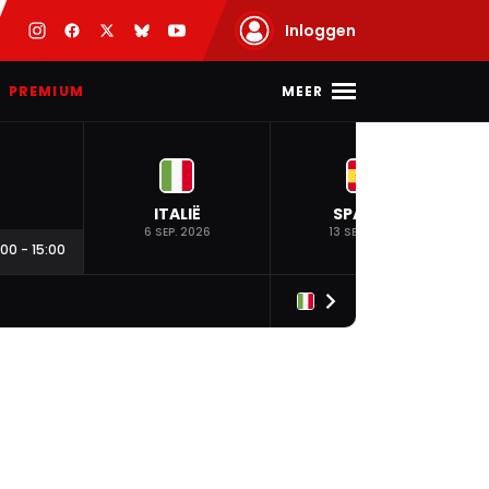
Inloggen
MEER
PREMIUM
ITALIË
SPANJE
6 SEP. 2026
13 SEP. 2026
:00
-
15:00