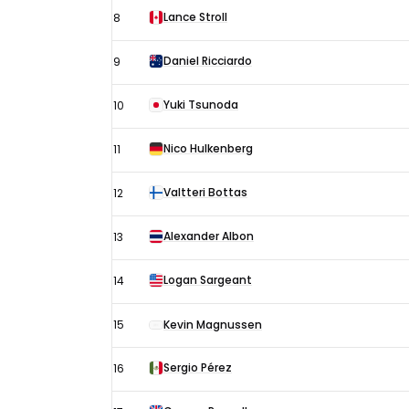
Lance Stroll
8
Daniel Ricciardo
9
Yuki Tsunoda
10
Nico Hulkenberg
11
Valtteri Bottas
12
Alexander Albon
13
Logan Sargeant
14
15
Kevin Magnussen
Sergio Pérez
16