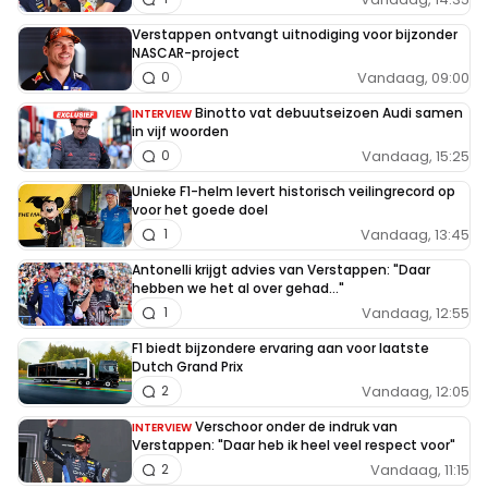
Verstappen ontvangt uitnodiging voor bijzonder
NASCAR-project
Vandaag, 09:00
0
Binotto vat debuutseizoen Audi samen
INTERVIEW
in vijf woorden
Vandaag, 15:25
0
Unieke F1-helm levert historisch veilingrecord op
voor het goede doel
Vandaag, 13:45
1
Antonelli krijgt advies van Verstappen: "Daar
hebben we het al over gehad..."
Vandaag, 12:55
1
F1 biedt bijzondere ervaring aan voor laatste
Dutch Grand Prix
Vandaag, 12:05
2
Verschoor onder de indruk van
INTERVIEW
Verstappen: "Daar heb ik heel veel respect voor"
Vandaag, 11:15
2