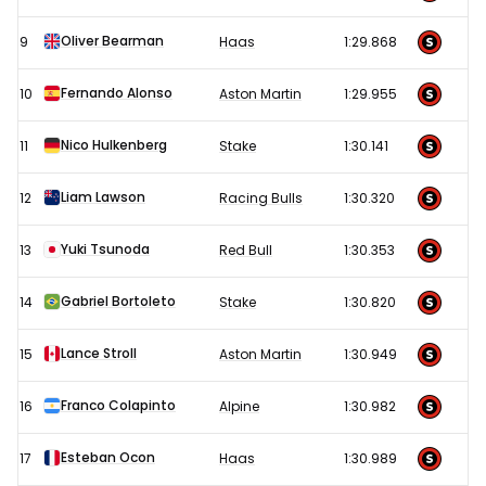
Oliver Bearman
9
Haas
1:29.868
Fernando Alonso
10
Aston Martin
1:29.955
Nico Hulkenberg
11
Stake
1:30.141
Liam Lawson
12
Racing Bulls
1:30.320
Yuki Tsunoda
13
Red Bull
1:30.353
Gabriel Bortoleto
14
Stake
1:30.820
Lance Stroll
15
Aston Martin
1:30.949
Franco Colapinto
16
Alpine
1:30.982
Esteban Ocon
17
Haas
1:30.989