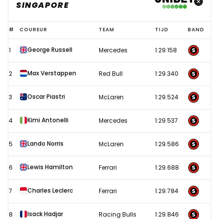
SINGAPORE
Uitslag
#
COUREUR
TEAM
TIJD
BAND
kwalificatie
George Russell
1
Mercedes
1:29.158
Formule
1
Max Verstappen
2
Red Bull
1:29.340
GP
Singapore
Oscar Piastri
3
McLaren
1:29.524
2025
Kimi Antonelli
4
Mercedes
1:29.537
Lando Norris
5
McLaren
1:29.586
Lewis Hamilton
6
Ferrari
1:29.688
Charles Leclerc
7
Ferrari
1:29.784
Isack Hadjar
8
Racing Bulls
1:29.846