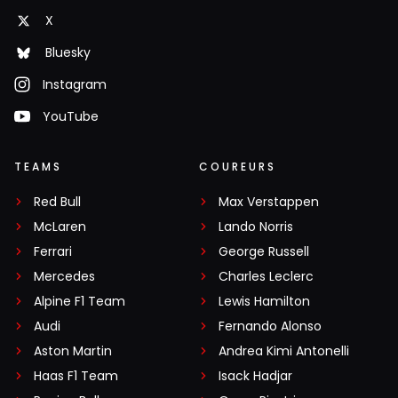
X
Bluesky
Instagram
YouTube
TEAMS
COUREURS
Red Bull
Max Verstappen
McLaren
Lando Norris
Ferrari
George Russell
Mercedes
Charles Leclerc
Alpine F1 Team
Lewis Hamilton
Audi
Fernando Alonso
Aston Martin
Andrea Kimi Antonelli
Haas F1 Team
Isack Hadjar