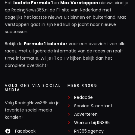
Het
laatste Formule 1
en
Max Verstappen
nieuws vind je
op RacingNews365.nl de F1-site van Nederland met
dagelijks het laatste nieuws uit binnen en buitenland. Max
Verstappen gaat in zijn Red Bull op jacht naar nieuwe
successen.
Bekijk de
Formule 1 kalender
voor een overzicht van alle
races, met uitgebreide informatie van de races en real-
time informatie. Wil je F1 op TV kijken bekijk dan het
complete overzicht!
VOLG ONS VIA SOCIAL
MEER RN365
MEDIA
Redactie
Volg RacingNews365 via je
Service & contact
favoriete social media
Adverteren
kanalen!
Werken bij RN365
Facebook
RN365.agency