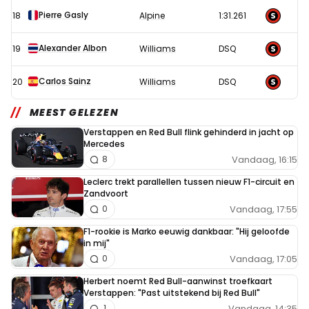
Pierre Gasly
18
Alpine
1:31.261
Alexander Albon
19
Williams
DSQ
Carlos Sainz
20
Williams
DSQ
MEEST GELEZEN
Verstappen en Red Bull flink gehinderd in jacht op
Mercedes
Vandaag, 16:15
8
Leclerc trekt parallellen tussen nieuw F1-circuit en
Zandvoort
Vandaag, 17:55
0
F1-rookie is Marko eeuwig dankbaar: "Hij geloofde
in mij"
Vandaag, 17:05
0
Herbert noemt Red Bull-aanwinst troefkaart
Verstappen: "Past uitstekend bij Red Bull"
Vandaag, 14:35
1