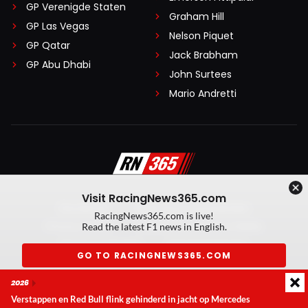
GP Verenigde Staten
Graham Hill
GP Las Vegas
Nelson Piquet
GP Qatar
Jack Brabham
GP Abu Dhabi
John Surtees
Mario Andretti
Visit RacingNews365.com
Disclaimer
Algemene voorwaarden
RacingNews365.com is live!
Privacy Policy
Created by On Your Marks
Read the latest F1 news in English.
Privacy manager
Kansspeluitingen
GO TO RACINGNEWS365.COM
© 2026 RacingNews365. Alle rechten voorbehouden
2026
Don't show again
Verstappen en Red Bull flink gehinderd in jacht op Mercedes