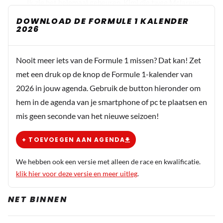
Ik zie het helemaal gebeuren. Kimi die twee Mclarens
uitschakelt omdat hij de bocht eist
DOWNLOAD DE FORMULE 1 KALENDER
2026
Dit bericht is aangepast op:
4-10
Nooit meer iets van de Formule 1 missen? Dat kan! Zet
met een druk op de knop de Formule 1-kalender van
2026 in jouw agenda. Gebruik de button hieronder om
hem in de agenda van je smartphone of pc te plaatsen en
mis geen seconde van het nieuwe seizoen!
+ TOEVOEGEN AAN AGENDA
We hebben ook een versie met alleen de race en kwalificatie.
klik hier voor deze versie en meer uitleg
.
NET BINNEN