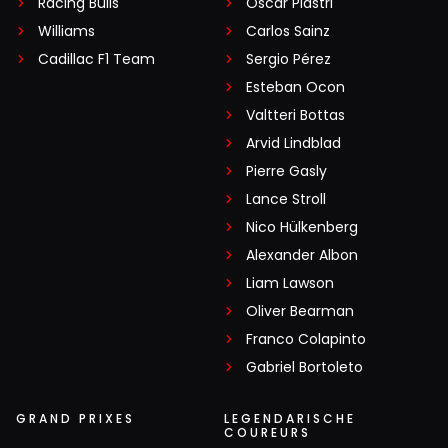
Racing Bulls
Oscar Piastri
Williams
Carlos Sainz
Cadillac F1 Team
Sergio Pérez
Esteban Ocon
Valtteri Bottas
Arvid Lindblad
Pierre Gasly
Lance Stroll
Nico Hülkenberg
Alexander Albon
Liam Lawson
Oliver Bearman
Franco Colapinto
Gabriel Bortoleto
GRAND PRIXES
LEGENDARISCHE
COUREURS