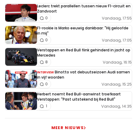
Leclerc trekt parallellen tussen nieuw F1-circuit en
Zandvoort
Vandaag, 17:55
0
F1-rookie is Marko eeuwig dankbaar: "Hij geloofde
in mij"
Vandaag, 17:05
0
Verstappen en Red Bull flink gehinderd in jacht op
Mercedes
Vandaag, 16:15
8
Binotto vat debuutseizoen Audi samen
INTERVIEW
in vijf woorden
Vandaag, 15:25
0
Herbert noemt Red Bull-aanwinst troefkaart
Verstappen: "Past uitstekend bij Red Bull"
Vandaag, 14:35
1
MEER NIEUWS