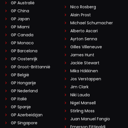
GP Australië
Nico Rosberg
GP China
Alain Prost
GP Japan
Michael Schumacher
GP Miami
Alberto Ascari
GP Canada
Ayrton Senna
GP Monaco
Gilles Villeneuve
GP Barcelona
James Hunt
GP Oostenrijk
Jackie Stewart
GP Groot-Brittannië
Mika Häkkinen
GP België
Jos Verstappen
GP Hongarije
Jim Clark
GP Nederland
Niki Lauda
GP Italië
Nigel Mansell
GP Spanje
Stirling Moss
GP Azerbeidzjan
Juan Manuel Fangio
GP Singapore
Emerson Fittipaldi