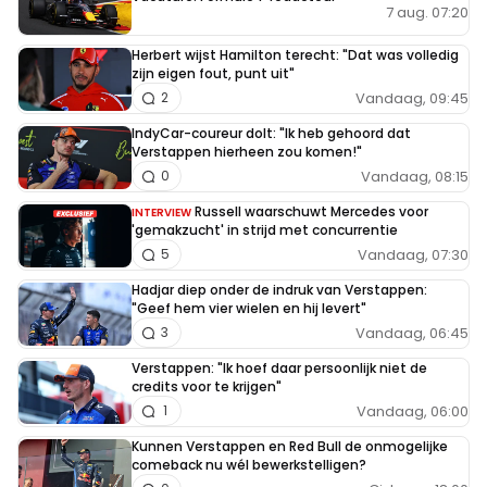
7 aug. 07:20
Herbert wijst Hamilton terecht: "Dat was volledig
zijn eigen fout, punt uit"
Vandaag, 09:45
2
IndyCar-coureur dolt: "Ik heb gehoord dat
Verstappen hierheen zou komen!"
Vandaag, 08:15
0
Russell waarschuwt Mercedes voor
INTERVIEW
'gemakzucht' in strijd met concurrentie
Vandaag, 07:30
5
Hadjar diep onder de indruk van Verstappen:
"Geef hem vier wielen en hij levert"
Vandaag, 06:45
3
Verstappen: "Ik hoef daar persoonlijk niet de
credits voor te krijgen"
Vandaag, 06:00
1
Kunnen Verstappen en Red Bull de onmogelijke
comeback nu wél bewerkstelligen?