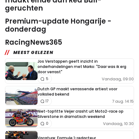
maakt einde aan Red Bull-
geruchten
Premium-update Hongarije -
donderdag
RacingNews365
MEEST GELEZEN
Jos Verstappen geeft inzicht in
onderhandelingen met Marko: "Daar was ik erg
door verrast"
Vandaag, 09:00
5
Dutch GP maakt verrassende artiest voor
volkslied bekend
7 aug. 14:15
17
Niet-topfitte Veijer crasht uit Moto2-race op
Silverstone in dramatisch weekend
Vandaag, 10:30
0
Vacature: Formule 1-redacteur