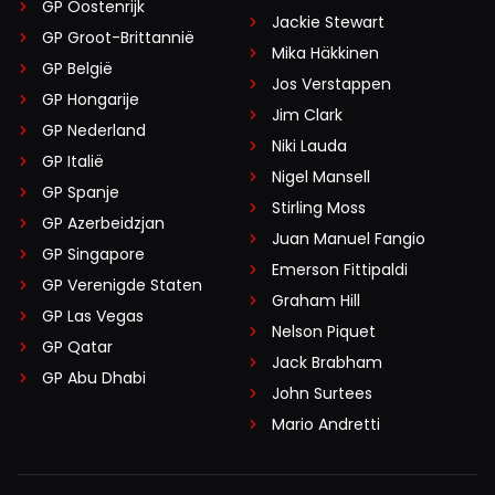
GP Oostenrijk
Jackie Stewart
GP Groot-Brittannië
Mika Häkkinen
GP België
Jos Verstappen
GP Hongarije
Jim Clark
GP Nederland
Niki Lauda
GP Italië
Nigel Mansell
GP Spanje
Stirling Moss
GP Azerbeidzjan
Juan Manuel Fangio
GP Singapore
Emerson Fittipaldi
GP Verenigde Staten
Graham Hill
GP Las Vegas
Nelson Piquet
GP Qatar
Jack Brabham
GP Abu Dhabi
John Surtees
Mario Andretti