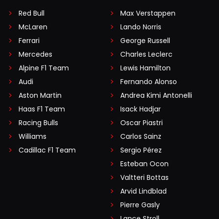
Red Bull
Max Verstappen
McLaren
Lando Norris
Ferrari
George Russell
Mercedes
Charles Leclerc
Alpine F1 Team
Lewis Hamilton
Audi
Fernando Alonso
Aston Martin
Andrea Kimi Antonelli
Haas F1 Team
Isack Hadjar
Racing Bulls
Oscar Piastri
Williams
Carlos Sainz
Cadillac F1 Team
Sergio Pérez
Esteban Ocon
Valtteri Bottas
Arvid Lindblad
Pierre Gasly
Lance Stroll