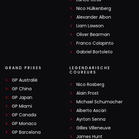
Nico Hülkenberg
Alexander Albon
Liam Lawson
Oliver Bearman
Franco Colapinto
Gabriel Bortoleto
GRAND PRIXES
LEGENDARISCHE
COUREURS
GP Australië
Nico Rosberg
GP China
Alain Prost
GP Japan
Michael Schumacher
GP Miami
Alberto Ascari
GP Canada
Ayrton Senna
GP Monaco
Gilles Villeneuve
GP Barcelona
James Hunt