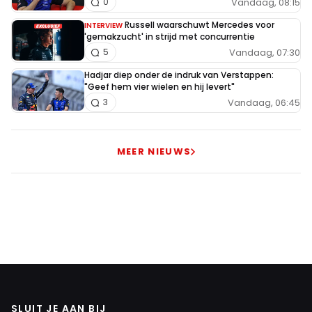
Vandaag, 08:15
0
Russell waarschuwt Mercedes voor
INTERVIEW
'gemakzucht' in strijd met concurrentie
Vandaag, 07:30
5
Hadjar diep onder de indruk van Verstappen:
"Geef hem vier wielen en hij levert"
Vandaag, 06:45
3
MEER NIEUWS
SLUIT JE AAN BIJ