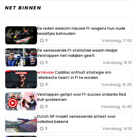
NET BINNEN
De reden waarom nieuwe F1-wagens hun oude
kwaaltjes behouden
Vandaag, 17:05
0
De verrassende F1-statistiek waarin Hadjar
Verstappen het nakijken geeft
Vandaag, 16:15
0
Cadillac onthult strategie om
INTERVIEW
'allerbeste team' in F1 te worden
Vandaag, 15:25
0
Verstappen getipt voor F1-succes ondanks Red
Bull-problemen
Vandaag, 14:45
0
Dutch GP maakt verrassende artiest voor
volkslied bekend
Vandaag, 14:15
3