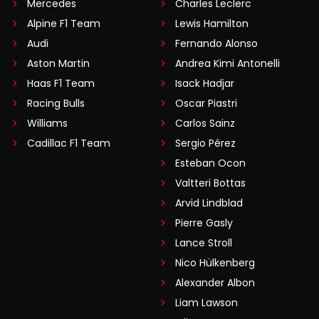
Mercedes
Charles Leclerc
Alpine F1 Team
Lewis Hamilton
Audi
Fernando Alonso
Aston Martin
Andrea Kimi Antonelli
Haas F1 Team
Isack Hadjar
Racing Bulls
Oscar Piastri
Williams
Carlos Sainz
Cadillac F1 Team
Sergio Pérez
Esteban Ocon
Valtteri Bottas
Arvid Lindblad
Pierre Gasly
Lance Stroll
Nico Hülkenberg
Alexander Albon
Liam Lawson