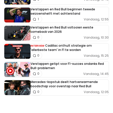
Verstappen en Red Bull beginnen tweede
seizoenshelft met achterstand
Vandaag, 12:55
1
Verstappen en Red Bull voltooien eerste
comeback van 2026
Vandaag, 10:30
0
Cadillac onthult strategie om
INTERVIEW
'allerbeste team' in F1 te worden
Vandaag, 15:25
0
Verstappen getipt voor F1-succes ondanks Red
Bull-problemen
Vandaag, 14:45
0
Mercedes-kopstuk deelt hartverwarmende
boodschap voor overstap naar Red Bull
Vandaag, 12:05
0