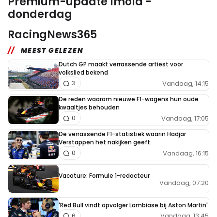
Premium-update Imola -
donderdag
RacingNews365
MEEST GELEZEN
Dutch GP maakt verrassende artiest voor
volkslied bekend
Vandaag, 14:15
3
De reden waarom nieuwe F1-wagens hun oude
kwaaltjes behouden
Vandaag, 17:05
0
De verrassende F1-statistiek waarin Hadjar
Verstappen het nakijken geeft
Vandaag, 16:15
0
Vacature: Formule 1-redacteur
Vandaag, 07:20
'Red Bull vindt opvolger Lambiase bij Aston Martin'
Vandaag, 13:45
6