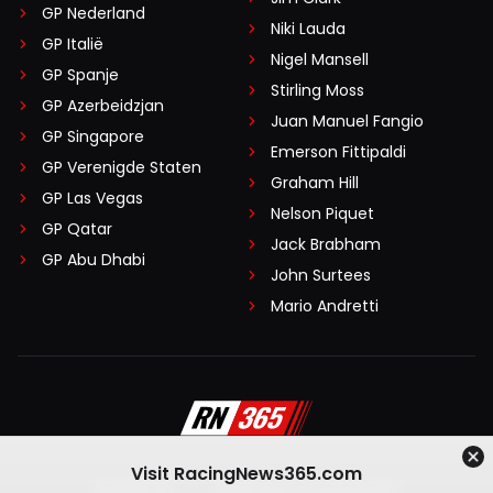
GP Nederland
Niki Lauda
GP Italië
Nigel Mansell
GP Spanje
Stirling Moss
GP Azerbeidzjan
Juan Manuel Fangio
GP Singapore
Emerson Fittipaldi
GP Verenigde Staten
Graham Hill
GP Las Vegas
Nelson Piquet
GP Qatar
Jack Brabham
GP Abu Dhabi
John Surtees
Mario Andretti
Visit RacingNews365.com
Disclaimer
Algemene voorwaarden