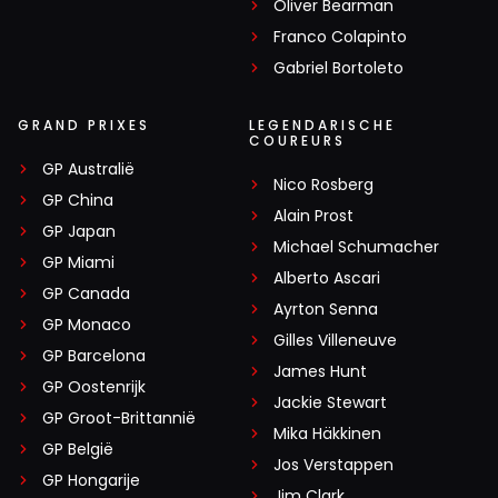
Oliver Bearman
Franco Colapinto
Gabriel Bortoleto
GRAND PRIXES
LEGENDARISCHE
COUREURS
GP Australië
Nico Rosberg
GP China
Alain Prost
GP Japan
Michael Schumacher
GP Miami
Alberto Ascari
GP Canada
Ayrton Senna
GP Monaco
Gilles Villeneuve
GP Barcelona
James Hunt
GP Oostenrijk
Jackie Stewart
GP Groot-Brittannië
Mika Häkkinen
GP België
Jos Verstappen
GP Hongarije
Jim Clark