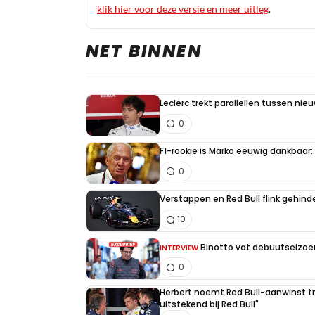
klik hier voor deze versie en meer uitleg
.
NET BINNEN
Leclerc trekt parallellen tussen nie
0
F1-rookie is Marko eeuwig dankbaar: "
0
Verstappen en Red Bull flink gehind
10
Binotto vat debuutseizoen
INTERVIEW
0
Herbert noemt Red Bull-aanwinst tr
uitstekend bij Red Bull"