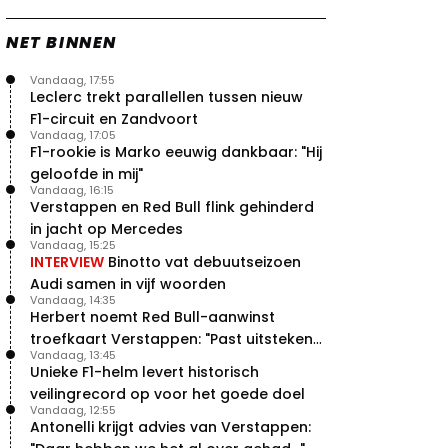
NET BINNEN
Vandaag, 17:55
Leclerc trekt parallellen tussen nieuw
F1-circuit en Zandvoort
Vandaag, 17:05
F1-rookie is Marko eeuwig dankbaar: "Hij
geloofde in mij"
Vandaag, 16:15
Verstappen en Red Bull flink gehinderd
in jacht op Mercedes
Vandaag, 15:25
INTERVIEW
Binotto vat debuutseizoen
Audi samen in vijf woorden
Vandaag, 14:35
Herbert noemt Red Bull-aanwinst
troefkaart Verstappen: "Past uitstekend
Vandaag, 13:45
bij Red Bull"
Unieke F1-helm levert historisch
veilingrecord op voor het goede doel
Vandaag, 12:55
Antonelli krijgt advies van Verstappen: