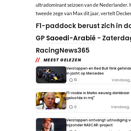
ultradominant seizoen van de Nederlander. 
tweede zege van Max dit jaar, vertelt Decke
F1-paddock berust zich in 
GP
Saoedi-Arabië
- Zaterda
RacingNews365
MEEST GELEZEN
Verstappen en Red Bull flink gehind
in jacht op Mercedes
Vandaag, 
10
F1-rookie is Marko eeuwig dankbaar: 
geloofde in mij"
Vandaag, 
0
Verstappen ontvangt uitnodiging v
bijzonder NASCAR-project