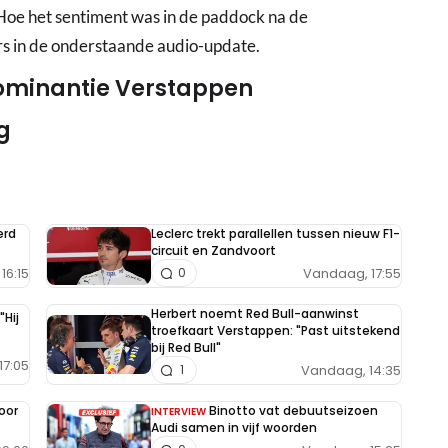
Hoe het sentiment was in de paddock na de
rs in de onderstaande audio-update.
dominantie Verstappen
g
erd
Leclerc trekt parallellen tussen nieuw F1-
circuit en Zandvoort
16:15
Vandaag, 17:55
0
Herbert noemt Red Bull-aanwinst
"Hij
troefkaart Verstappen: "Past uitstekend
bij Red Bull"
17:05
Vandaag, 14:35
1
oor
Binotto vat debuutseizoen
INTERVIEW
Audi samen in vijf woorden