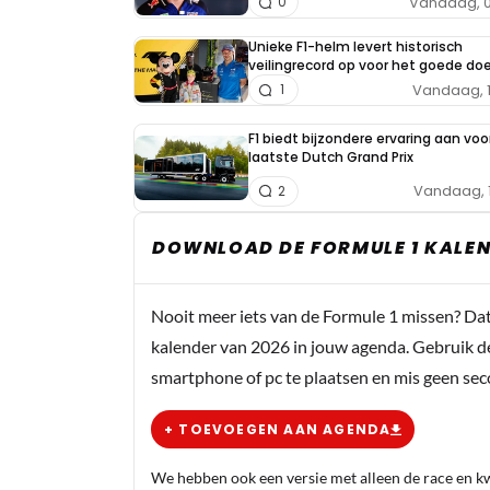
Vandaag, 0
0
Unieke F1-helm levert historisch
veilingrecord op voor het goede doe
Vandaag, 
1
F1 biedt bijzondere ervaring aan voo
laatste Dutch Grand Prix
Vandaag, 
2
DOWNLOAD DE FORMULE 1 KALEN
Nooit meer iets van de Formule 1 missen? Da
kalender van 2026 in jouw agenda. Gebruik d
smartphone of pc te plaatsen en mis geen se
+ TOEVOEGEN AAN AGENDA
We hebben ook een versie met alleen de race en kwa