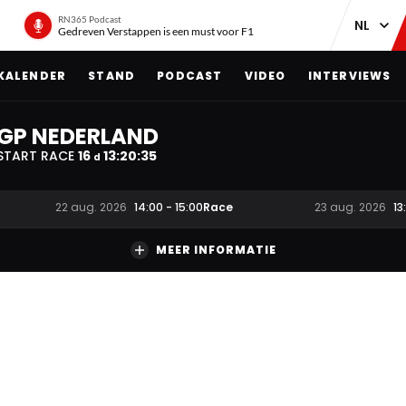
RN365 Podcast
Gedreven Verstappen is een must voor F1
KALENDER
STAND
PODCAST
VIDEO
INTERVIEWS
GP NEDERLAND
START RACE
16
13
:
20
:
35
d
Race
22 aug. 2026
14:00
-
15:00
23 aug. 2026
13
MEER INFORMATIE