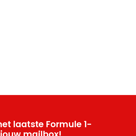
et laatste Formule 1-
 jouw mailbox!