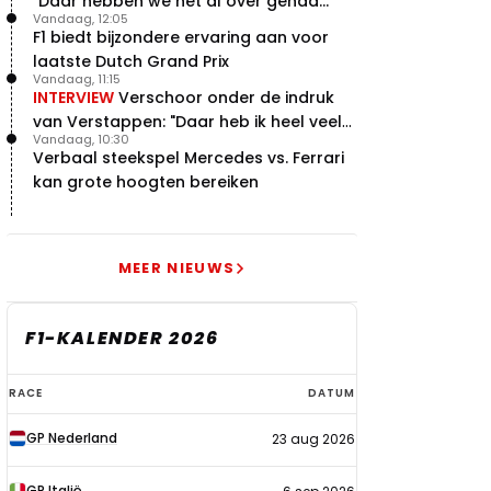
"Daar hebben we het al over gehad..."
Vandaag, 12:05
F1 biedt bijzondere ervaring aan voor
laatste Dutch Grand Prix
Vandaag, 11:15
INTERVIEW
Verschoor onder de indruk
van Verstappen: "Daar heb ik heel veel
Vandaag, 10:30
respect voor"
Verbaal steekspel Mercedes vs. Ferrari
kan grote hoogten bereiken
MEER NIEUWS
F1-KALENDER 2026
F1-
RACE
DATUM
kalender
GP Nederland
23 aug 2026
2026
GP Italië