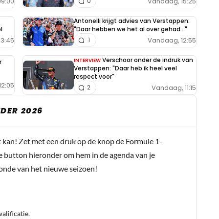
9:00
Vandaag, 15:25
0
Antonelli krijgt advies van Verstappen:
l
"Daar hebben we het al over gehad..."
13:45
Vandaag, 12:55
1
Verschoor onder de indruk van
INTERVIEW
r
Verstappen: "Daar heb ik heel veel
respect voor"
12:05
Vandaag, 11:15
2
DER 2026
t kan! Zet met een druk op de knop de Formule 1-
e button hieronder om hem in de agenda van je
conde van het nieuwe seizoen!
lificatie.