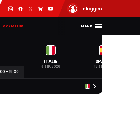
Inloggen
MEER
PREMIUM
ITALIË
SPANJE
6 SEP. 2026
13 SEP. 2026
:00
-
15:00