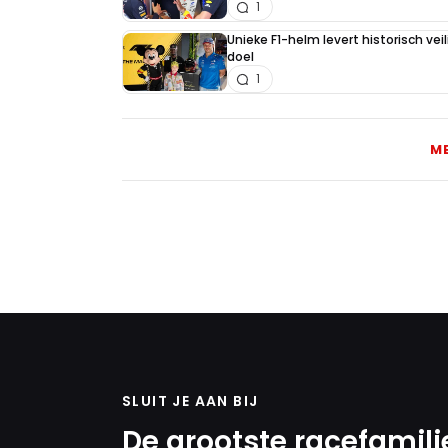
1
Unieke F1-helm levert historisch ve
doel
1
M
SLUIT JE AAN BIJ
De grootste racefamili