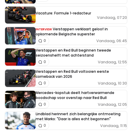
Vacature: Formule 1-redacteur
Vandaag, 07:20
Verstappen verklaart geloof in
INTERVIEW
opkomende Belgische superster
Vandaag, 06:45
0
Verstappen en Red Bull beginnen tweede
seizoenshelft met achterstand
Vandaag, 12:55
0
Verstappen en Red Bull voltooien eerste
comeback van 2026
Vandaag, 10:30
0
Mercedes-kopstuk deelt hartverwarmende
boodschap voor overstap naar Red Bull
Vandaag, 12:05
0
Lindblad herinnert zich belangrijke ontmoeting
met Marko: "Daar is alles echt begonnen"
Vandaag, 11:15
0