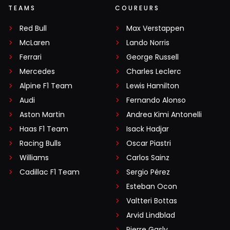
TEAMS
COUREURS
Red Bull
Max Verstappen
McLaren
Lando Norris
Ferrari
George Russell
Mercedes
Charles Leclerc
Alpine F1 Team
Lewis Hamilton
Audi
Fernando Alonso
Aston Martin
Andrea Kimi Antonelli
Haas F1 Team
Isack Hadjar
Racing Bulls
Oscar Piastri
Williams
Carlos Sainz
Cadillac F1 Team
Sergio Pérez
Esteban Ocon
Valtteri Bottas
Arvid Lindblad
Pierre Gasly