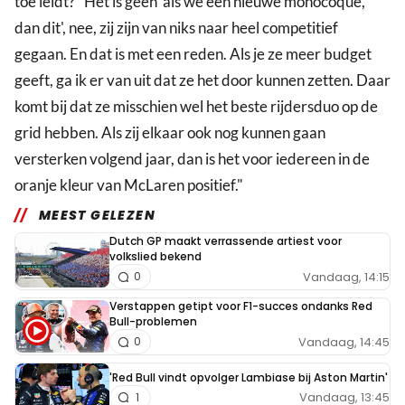
toe leidt? "Het is geen 'als we een nieuwe monocoque,
dan dit', nee, zij zijn van niks naar heel competitief
gegaan. En dat is met een reden. Als je ze meer budget
geeft, ga ik er van uit dat ze het door kunnen zetten. Daar
komt bij dat ze misschien wel het beste rijdersduo op de
grid hebben. Als zij elkaar ook nog kunnen gaan
versterken volgend jaar, dan is het voor iedereen in de
oranje kleur van McLaren positief."
MEEST GELEZEN
Dutch GP maakt verrassende artiest voor
volkslied bekend
Vandaag, 14:15
0
Verstappen getipt voor F1-succes ondanks Red
Bull-problemen
Vandaag, 14:45
0
'Red Bull vindt opvolger Lambiase bij Aston Martin'
Vandaag, 13:45
1