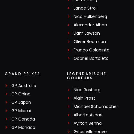
Lance Stroll
Nico Hülkenberg
Alexander Albon
Liam Lawson
Oliver Bearman
Franco Colapinto
Gabriel Bortoleto
GRAND PRIXES
LEGENDARISCHE
COUREURS
GP Australië
Nico Rosberg
GP China
Alain Prost
GP Japan
Michael Schumacher
GP Miami
Alberto Ascari
GP Canada
Ayrton Senna
GP Monaco
Gilles Villeneuve