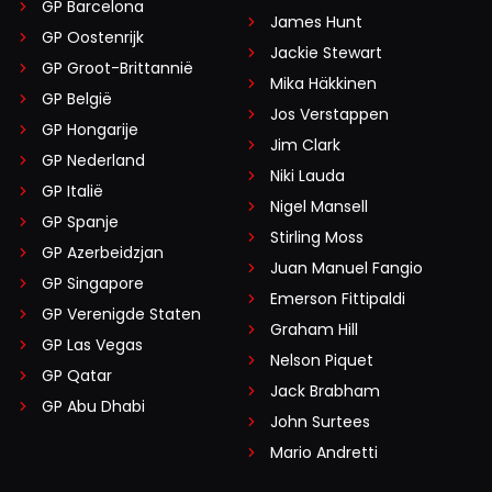
GP Barcelona
James Hunt
GP Oostenrijk
Jackie Stewart
GP Groot-Brittannië
Mika Häkkinen
GP België
Jos Verstappen
GP Hongarije
Jim Clark
GP Nederland
Niki Lauda
GP Italië
Nigel Mansell
GP Spanje
Stirling Moss
GP Azerbeidzjan
Juan Manuel Fangio
GP Singapore
Emerson Fittipaldi
GP Verenigde Staten
Graham Hill
GP Las Vegas
Nelson Piquet
GP Qatar
Jack Brabham
GP Abu Dhabi
John Surtees
Mario Andretti