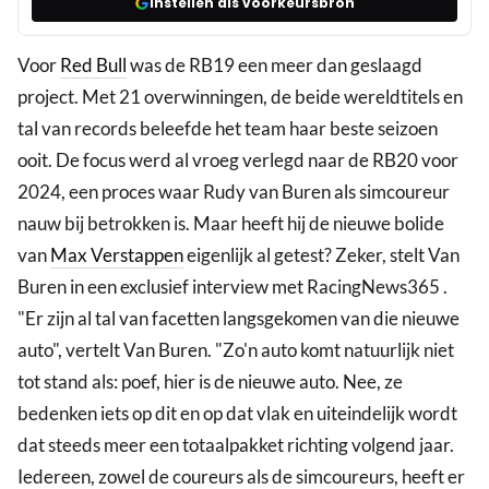
Instellen als voorkeursbron
Voor
Red Bull
was de RB19 een meer dan geslaagd
project. Met 21 overwinningen, de beide wereldtitels en
tal van records beleefde het team haar beste seizoen
ooit. De focus werd al vroeg verlegd naar de RB20 voor
2024, een proces waar Rudy van Buren als simcoureur
nauw bij betrokken is. Maar heeft hij de nieuwe bolide
van
Max Verstappen
eigenlijk al getest? Zeker, stelt Van
Buren in een exclusief interview met RacingNews365 .
"Er zijn al tal van facetten langsgekomen van die nieuwe
auto", vertelt Van Buren. "Zo'n auto komt natuurlijk niet
tot stand als: poef, hier is de nieuwe auto. Nee, ze
bedenken iets op dit en op dat vlak en uiteindelijk wordt
dat steeds meer een totaalpakket richting volgend jaar.
Iedereen, zowel de coureurs als de simcoureurs, heeft er