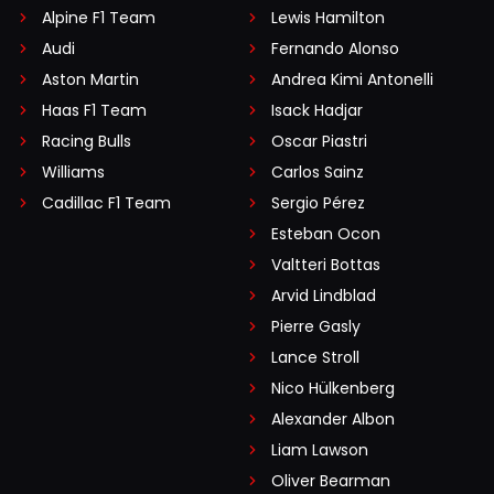
Alpine F1 Team
Lewis Hamilton
Audi
Fernando Alonso
Aston Martin
Andrea Kimi Antonelli
Haas F1 Team
Isack Hadjar
Racing Bulls
Oscar Piastri
Williams
Carlos Sainz
Cadillac F1 Team
Sergio Pérez
Esteban Ocon
Valtteri Bottas
Arvid Lindblad
Pierre Gasly
Lance Stroll
Nico Hülkenberg
Alexander Albon
Liam Lawson
Oliver Bearman