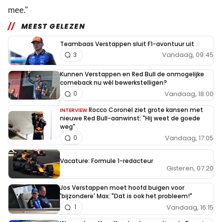
mee."
MEEST GELEZEN
Teambaas Verstappen sluit F1-avontuur uit
Vandaag, 09:45
3
Kunnen Verstappen en Red Bull de onmogelijke
comeback nu wél bewerkstelligen?
Vandaag, 18:00
0
Rocco Coronel ziet grote kansen met
INTERVIEW
nieuwe Red Bull-aanwinst: "Hij weet de goede
weg"
Vandaag, 17:05
0
Vacature: Formule 1-redacteur
Gisteren, 07:20
Jos Verstappen moet hoofd buigen voor
'bijzondere' Max: "Dat is ook het probleem!"
Vandaag, 16:15
1