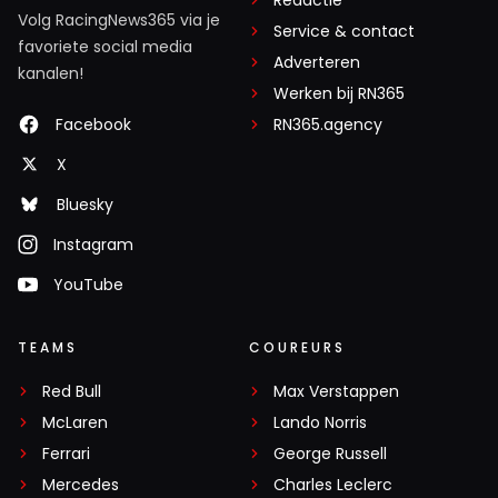
Volg RacingNews365 via je
Service & contact
favoriete social media
Adverteren
kanalen!
Werken bij RN365
Facebook
RN365.agency
X
Bluesky
Instagram
YouTube
TEAMS
COUREURS
Red Bull
Max Verstappen
McLaren
Lando Norris
Ferrari
George Russell
Mercedes
Charles Leclerc