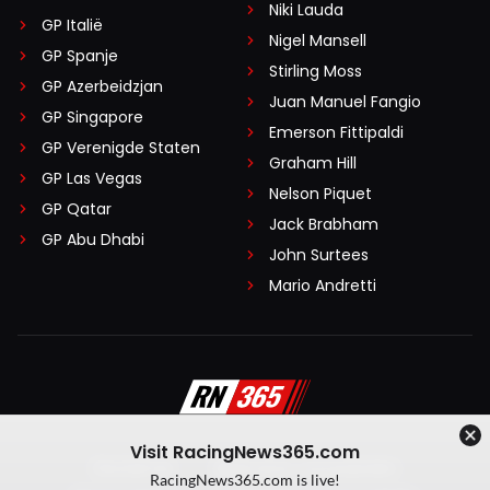
Niki Lauda
GP Italië
Nigel Mansell
GP Spanje
Stirling Moss
GP Azerbeidzjan
Juan Manuel Fangio
GP Singapore
Emerson Fittipaldi
GP Verenigde Staten
Graham Hill
GP Las Vegas
Nelson Piquet
GP Qatar
Jack Brabham
GP Abu Dhabi
John Surtees
Mario Andretti
Visit RacingNews365.com
Disclaimer
Algemene voorwaarden
RacingNews365.com is live!