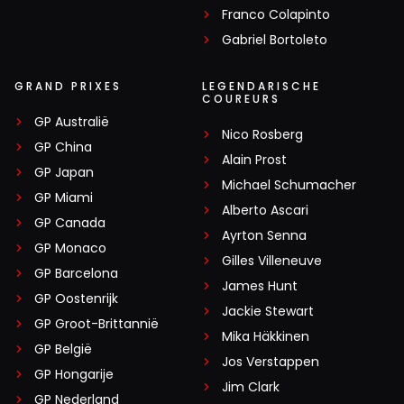
Franco Colapinto
Gabriel Bortoleto
GRAND PRIXES
LEGENDARISCHE
COUREURS
GP Australië
Nico Rosberg
GP China
Alain Prost
GP Japan
Michael Schumacher
GP Miami
Alberto Ascari
GP Canada
Ayrton Senna
GP Monaco
Gilles Villeneuve
GP Barcelona
James Hunt
GP Oostenrijk
Jackie Stewart
GP Groot-Brittannië
Mika Häkkinen
GP België
Jos Verstappen
GP Hongarije
Jim Clark
GP Nederland