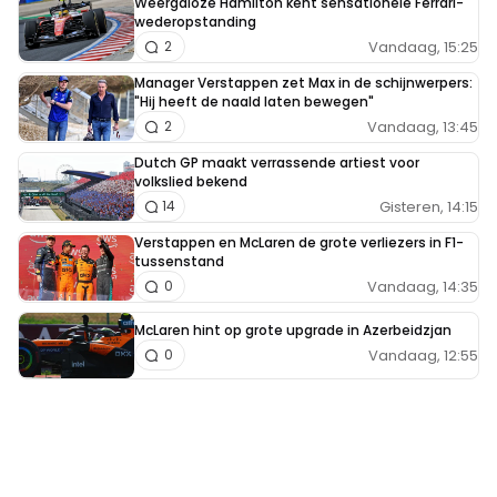
Weergaloze Hamilton kent sensationele Ferrari-
wederopstanding
Vandaag, 15:25
2
Manager Verstappen zet Max in de schijnwerpers:
"Hij heeft de naald laten bewegen"
Vandaag, 13:45
2
Dutch GP maakt verrassende artiest voor
volkslied bekend
Gisteren, 14:15
14
Verstappen en McLaren de grote verliezers in F1-
tussenstand
Vandaag, 14:35
0
McLaren hint op grote upgrade in Azerbeidzjan
Vandaag, 12:55
0