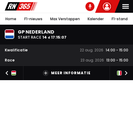
Home
F1-nieuws
Max Verstappen
Kalender
F1-stand
GP NEDERLAND
START RACE
14
17
:
15
:
06
d
Kwalificatie
22 aug. 2026
14:00
-
15:00
Race
23 aug. 2026
13:00
-
15:00
MEER INFORMATIE