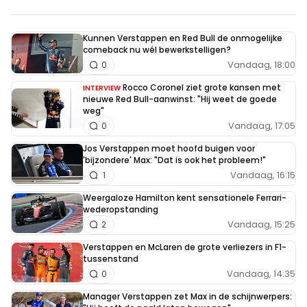
Kunnen Verstappen en Red Bull de onmogelijke
comeback nu wél bewerkstelligen?
Vandaag, 18:00
0
Rocco Coronel ziet grote kansen met
INTERVIEW
nieuwe Red Bull-aanwinst: "Hij weet de goede
weg"
Vandaag, 17:05
0
Jos Verstappen moet hoofd buigen voor
'bijzondere' Max: "Dat is ook het probleem!"
Vandaag, 16:15
1
Weergaloze Hamilton kent sensationele Ferrari-
wederopstanding
Vandaag, 15:25
2
Verstappen en McLaren de grote verliezers in F1-
tussenstand
Vandaag, 14:35
0
Manager Verstappen zet Max in de schijnwerpers: