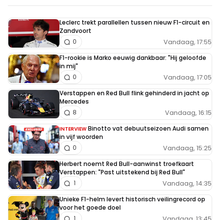
Leclerc trekt parallellen tussen nieuw F1-circuit en
Zandvoort
Vandaag, 17:55
0
F1-rookie is Marko eeuwig dankbaar: "Hij geloofde
in mij"
Vandaag, 17:05
0
Verstappen en Red Bull flink gehinderd in jacht op
Mercedes
Vandaag, 16:15
8
Binotto vat debuutseizoen Audi samen
INTERVIEW
in vijf woorden
Vandaag, 15:25
0
Herbert noemt Red Bull-aanwinst troefkaart
Verstappen: "Past uitstekend bij Red Bull"
Vandaag, 14:35
1
Unieke F1-helm levert historisch veilingrecord op
voor het goede doel
Vandaag, 13:45
1