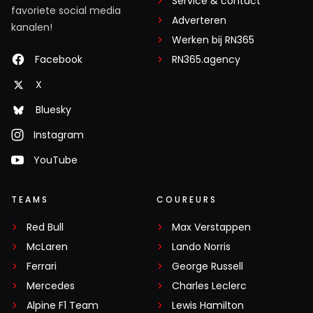
Service & contact
favoriete social media
Adverteren
kanalen!
Werken bij RN365
Facebook
RN365.agency
X
Bluesky
Instagram
YouTube
TEAMS
COUREURS
Red Bull
Max Verstappen
McLaren
Lando Norris
Ferrari
George Russell
Mercedes
Charles Leclerc
Alpine F1 Team
Lewis Hamilton