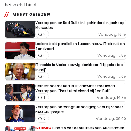
het koelst hield.
MEEST GELEZEN
Verstappen en Red Bull flink gehinderd in jacht op
Mercedes
Vandaag, 16:15
8
Leclerc trekt parallellen tussen nieuw F1-circuit en
Zandvoort
Vandaag, 17:55
0
F1-rookie is Marko eeuwig dankbaar: "Hij geloofde
in mij"
Vandaag, 17:05
0
Herbert noemt Red Bull-aanwinst troefkaart
Verstappen: "Past uitstekend bij Red Bull"
Vandaag, 14:35
1
Verstappen ontvangt uitnodiging voor bijzonder
NASCAR-project
Vandaag, 09:00
0
Binotto vat debuutseizoen Audi samen
INTERVIEW