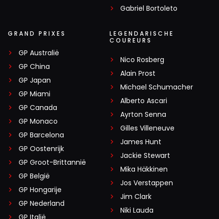
Gabriel Bortoleto
GRAND PRIXES
LEGENDARISCHE
COUREURS
GP Australië
Nico Rosberg
GP China
Alain Prost
GP Japan
Michael Schumacher
GP Miami
Alberto Ascari
GP Canada
Ayrton Senna
GP Monaco
Gilles Villeneuve
GP Barcelona
James Hunt
GP Oostenrijk
Jackie Stewart
GP Groot-Brittannië
Mika Häkkinen
GP België
Jos Verstappen
GP Hongarije
Jim Clark
GP Nederland
Niki Lauda
GP Italië