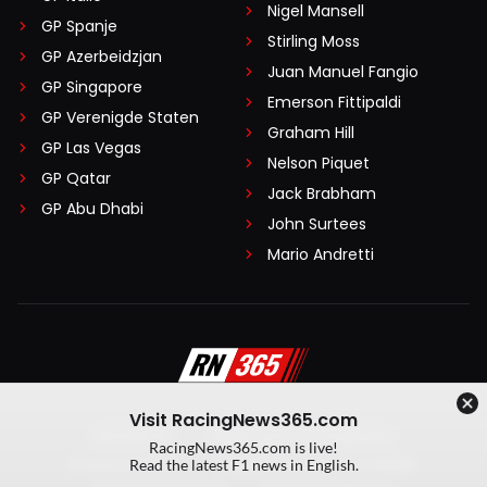
Nigel Mansell
GP Spanje
Stirling Moss
GP Azerbeidzjan
Juan Manuel Fangio
GP Singapore
Emerson Fittipaldi
GP Verenigde Staten
Graham Hill
GP Las Vegas
Nelson Piquet
GP Qatar
Jack Brabham
GP Abu Dhabi
John Surtees
Mario Andretti
Visit RacingNews365.com
Disclaimer
Algemene voorwaarden
RacingNews365.com is live!
Privacy Policy
Created by On Your Marks
Read the latest F1 news in English.