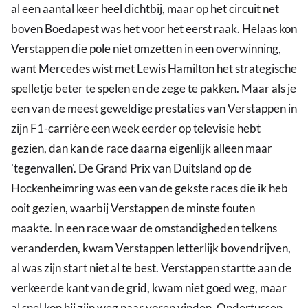
al een aantal keer heel dichtbij, maar op het circuit net
boven Boedapest was het voor het eerst raak. Helaas kon
Verstappen die pole niet omzetten in een overwinning,
want Mercedes wist met Lewis Hamilton het strategische
spelletje beter te spelen en de zege te pakken. Maar als je
een van de meest geweldige prestaties van Verstappen in
zijn F1-carrière een week eerder op televisie hebt
gezien, dan kan de race daarna eigenlijk alleen maar
'tegenvallen'. De Grand Prix van Duitsland op de
Hockenheimring was een van de gekste races die ik heb
ooit gezien, waarbij Verstappen de minste fouten
maakte. In een race waar de omstandigheden telkens
veranderden, kwam Verstappen letterlijk bovendrijven,
al was zijn start niet al te best. Verstappen startte aan de
verkeerde kant van de grid, kwam niet goed weg, maar
al snel kon hij zijn weg naar voren vinden. Ondertussen