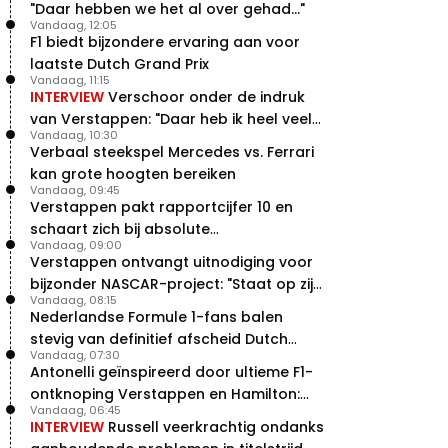
"Daar hebben we het al over gehad..."
Vandaag, 12:05
F1 biedt bijzondere ervaring aan voor
laatste Dutch Grand Prix
Vandaag, 11:15
INTERVIEW
Verschoor onder de indruk
van Verstappen: "Daar heb ik heel veel
Vandaag, 10:30
respect voor"
Verbaal steekspel Mercedes vs. Ferrari
kan grote hoogten bereiken
Vandaag, 09:45
Verstappen pakt rapportcijfer 10 en
schaart zich bij absolute
Vandaag, 09:00
buitencategorie
Verstappen ontvangt uitnodiging voor
bijzonder NASCAR-project: "Staat op zijn
Vandaag, 08:15
radar"
Nederlandse Formule 1-fans balen
stevig van definitief afscheid Dutch
Vandaag, 07:30
Grand Prix
Antonelli geïnspireerd door ultieme F1-
ontknoping Verstappen en Hamilton:
Vandaag, 06:45
"Leven of dood!"
INTERVIEW
Russell veerkrachtig ondanks