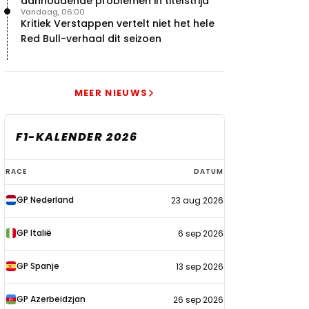
aanhoudende problemen in titelstrijd
Vandaag, 06:00
Kritiek Verstappen vertelt niet het hele
Red Bull-verhaal dit seizoen
MEER NIEUWS
F1-KALENDER 2026
F1-
RACE
DATUM
kalender
GP Nederland
23 aug 2026
2026
GP Italië
6 sep 2026
GP Spanje
13 sep 2026
GP Azerbeidzjan
26 sep 2026