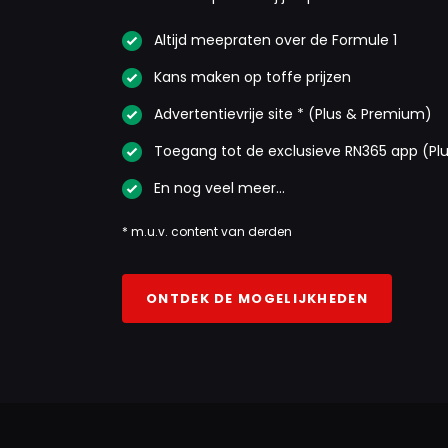
Altijd meepraten over de Formule 1
Kans maken op toffe prijzen
Advertentievrije site * (Plus & Premium)
Toegang tot de exclusieve RN365 app (Pl
En nog veel meer…
* m.u.v. content van derden
ONTDEK DE MOGELIJKHEDEN