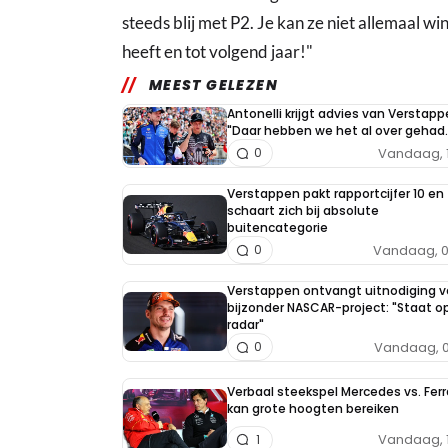
steeds blij met P2. Je kan ze niet allemaal w
heeft en tot volgend jaar!"
MEEST GELEZEN
Antonelli krijgt advies van Verstapp
"Daar hebben we het al over gehad..
Vandaag, 
0
Verstappen pakt rapportcijfer 10 en
schaart zich bij absolute
buitencategorie
Vandaag, 0
0
Verstappen ontvangt uitnodiging v
bijzonder NASCAR-project: "Staat op
radar"
Vandaag, 0
0
Verbaal steekspel Mercedes vs. Ferr
kan grote hoogten bereiken
Vandaag, 
1