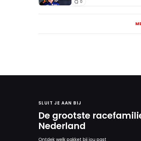
0
M
SLUIT JE AAN BIJ
De grootste racefamili
Nederland
Ontdek welk pakket bij jou past