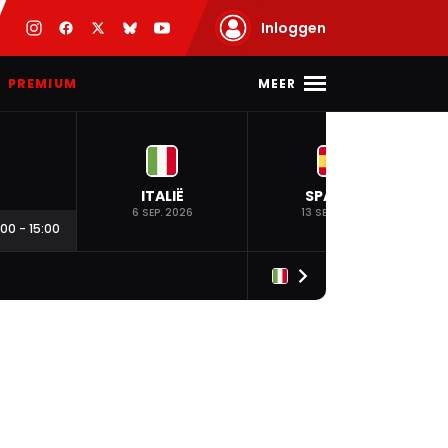
Inloggen
MEER
PREMIUM
ITALIË
SPANJE
6 SEP. 2026
13 SEP. 2026
:00
-
15:00