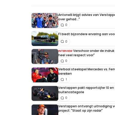
Antonelli krijgt advies van Verstap
over gehad..."
0
F1 biedt bijzondere ervaring aan voo
0
Verschoor onder de indruk
INTERVIEW
heel veel respect voor"
0
Verbaal steekspel Mercedes vs. Ferr
bereiken
1
Verstappen pakt rapportcijfer 10 en 
buitencategorie
0
Verstappen ontvangt uitnodiging v
project: "Staat op zijn radar"