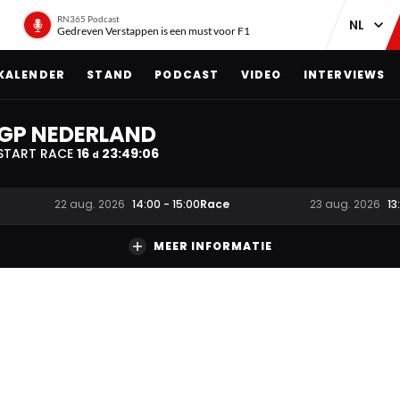
RN365 Podcast
Gedreven Verstappen is een must voor F1
KALENDER
STAND
PODCAST
VIDEO
INTERVIEWS
GP NEDERLAND
START RACE
16
23
:
49
:
05
d
Race
22 aug. 2026
14:00
-
15:00
23 aug. 2026
13
MEER INFORMATIE