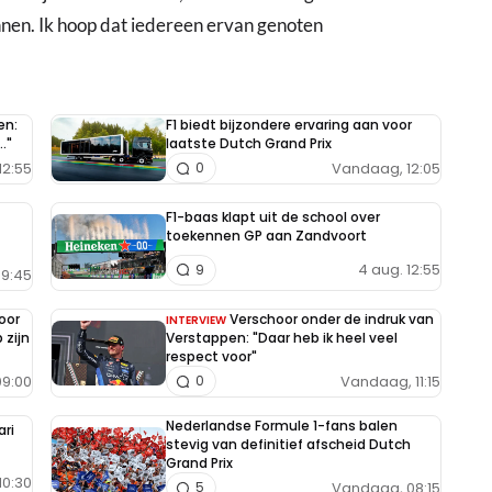
innen. Ik hoop dat iedereen ervan genoten
en:
F1 biedt bijzondere ervaring aan voor
."
laatste Dutch Grand Prix
12:55
Vandaag, 12:05
0
F1-baas klapt uit de school over
toekennen GP aan Zandvoort
4 aug. 12:55
9
9:45
oor
Verschoor onder de indruk van
INTERVIEW
 zijn
Verstappen: "Daar heb ik heel veel
respect voor"
9:00
Vandaag, 11:15
0
Nederlandse Formule 1-fans balen
ari
stevig van definitief afscheid Dutch
Grand Prix
10:30
Vandaag, 08:15
5