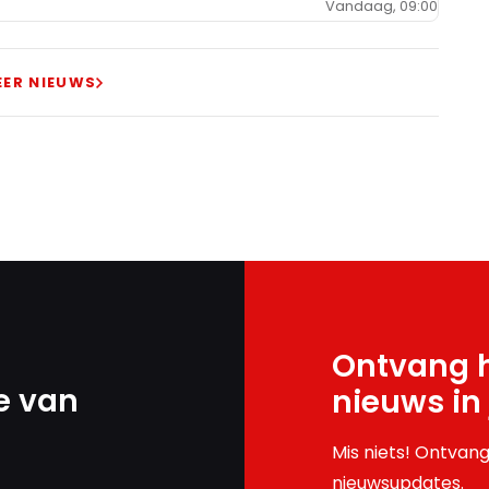
Vandaag, 09:00
EER NIEUWS
Ontvang h
e van
nieuws in
Mis niets! Ontvang
nieuwsupdates.