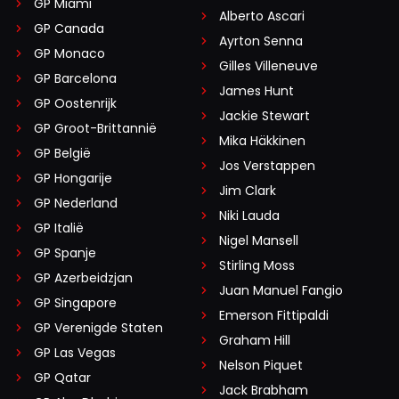
GP Miami
Alberto Ascari
GP Canada
Ayrton Senna
GP Monaco
Gilles Villeneuve
GP Barcelona
James Hunt
GP Oostenrijk
Jackie Stewart
GP Groot-Brittannië
Mika Häkkinen
GP België
Jos Verstappen
GP Hongarije
Jim Clark
GP Nederland
Niki Lauda
GP Italië
Nigel Mansell
GP Spanje
Stirling Moss
GP Azerbeidzjan
Juan Manuel Fangio
GP Singapore
Emerson Fittipaldi
GP Verenigde Staten
Graham Hill
GP Las Vegas
Nelson Piquet
GP Qatar
Jack Brabham