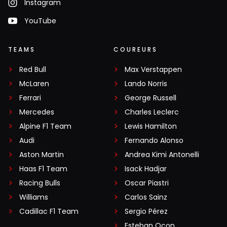
Instagram
YouTube
TEAMS
COUREURS
Red Bull
Max Verstappen
McLaren
Lando Norris
Ferrari
George Russell
Mercedes
Charles Leclerc
Alpine F1 Team
Lewis Hamilton
Audi
Fernando Alonso
Aston Martin
Andrea Kimi Antonelli
Haas F1 Team
Isack Hadjar
Racing Bulls
Oscar Piastri
Williams
Carlos Sainz
Cadillac F1 Team
Sergio Pérez
Esteban Ocon