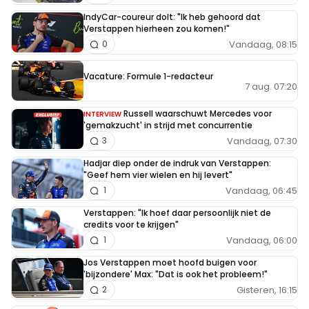
IndyCar-coureur dolt: "Ik heb gehoord dat
Verstappen hierheen zou komen!"
Vandaag, 08:15
0
Vacature: Formule 1-redacteur
7 aug. 07:20
Russell waarschuwt Mercedes voor
INTERVIEW
'gemakzucht' in strijd met concurrentie
Vandaag, 07:30
3
Hadjar diep onder de indruk van Verstappen:
"Geef hem vier wielen en hij levert"
Vandaag, 06:45
1
Verstappen: "Ik hoef daar persoonlijk niet de
credits voor te krijgen"
Vandaag, 06:00
1
Jos Verstappen moet hoofd buigen voor
'bijzondere' Max: "Dat is ook het probleem!"
Gisteren, 16:15
2