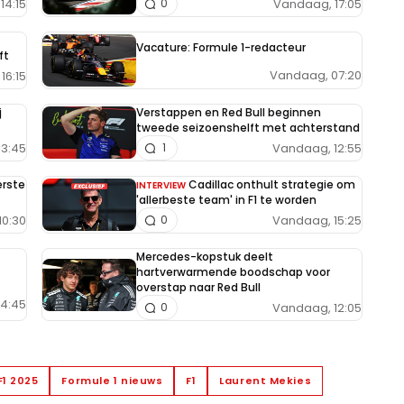
14:15
Vandaag, 17:05
0
Vacature: Formule 1-redacteur
ft
Vandaag, 07:20
16:15
j
Verstappen en Red Bull beginnen
tweede seizoenshelft met achterstand
13:45
Vandaag, 12:55
1
erste
Cadillac onthult strategie om
INTERVIEW
'allerbeste team' in F1 te worden
10:30
Vandaag, 15:25
0
Mercedes-kopstuk deelt
hartverwarmende boodschap voor
overstap naar Red Bull
14:45
Vandaag, 12:05
0
F1 2025
Formule 1 nieuws
F1
Laurent Mekies