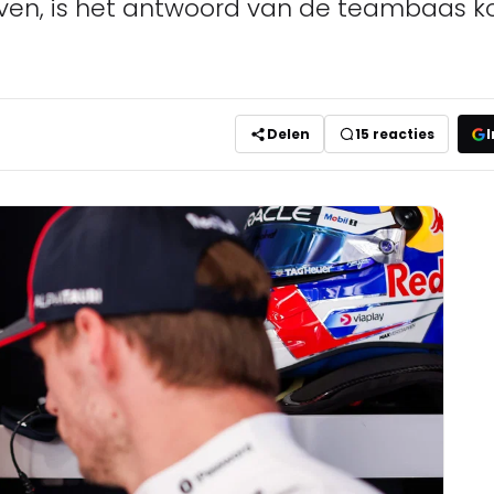
ven, is het antwoord van de teambaas kor
Delen
15
reacties
I