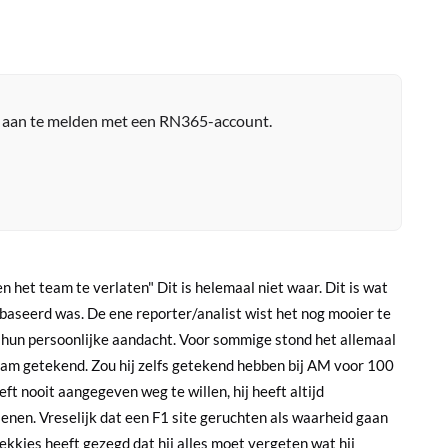
r aan te melden met een RN365-account.
 het team te verlaten" Dit is helemaal niet waar. Dit is wat
baseerd was. De ene reporter/analist wist het nog mooier te
 hun persoonlijke aandacht. Voor sommige stond het allemaal
 team getekend. Zou hij zelfs getekend hebben bij AM voor 100
ft nooit aangegeven weg te willen, hij heeft altijd
ienen. Vreselijk dat een F1 site geruchten als waarheid gaan
kkies heeft gezegd dat hij alles moet vergeten wat hij