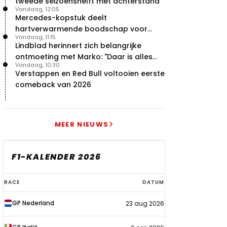
tweede seizoenshelft met achterstand
Vandaag, 12:05
Mercedes-kopstuk deelt
hartverwarmende boodschap voor
Vandaag, 11:15
overstap naar Red Bull
Lindblad herinnert zich belangrijke
ontmoeting met Marko: "Daar is alles
Vandaag, 10:30
echt begonnen"
Verstappen en Red Bull voltooien eerste
comeback van 2026
MEER NIEUWS
F1-KALENDER 2026
F1-
RACE
DATUM
kalender
GP Nederland
23 aug 2026
2026