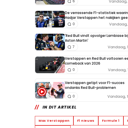
Vandaag, 
6
De verrassende F1-statistiek waarin
Hadjar Verstappen het nakijken gee
Vandaag, 
0
'Red Bull vindt opvolger Lambiase bi
Aston Martin'
Vandaag, 
7
Verstappen en Red Bull voltooien e
comeback van 2026
Vandaag, 
0
Verstappen getipt voor F1-succes
ondanks Red Bull-problemen
Vandaag, 
0
IN DIT ARTIKEL
Max Verstappen
F1 nieuws
Formule 1