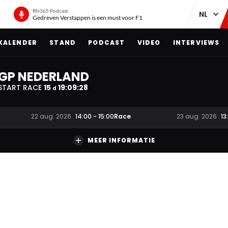
RN365 Podcast
Gedreven Verstappen is een must voor F1
KALENDER
STAND
PODCAST
VIDEO
INTERVIEWS
GP NEDERLAND
START RACE
15
19
:
09
:
26
d
Race
22 aug. 2026
14:00
-
15:00
23 aug. 2026
13
MEER INFORMATIE