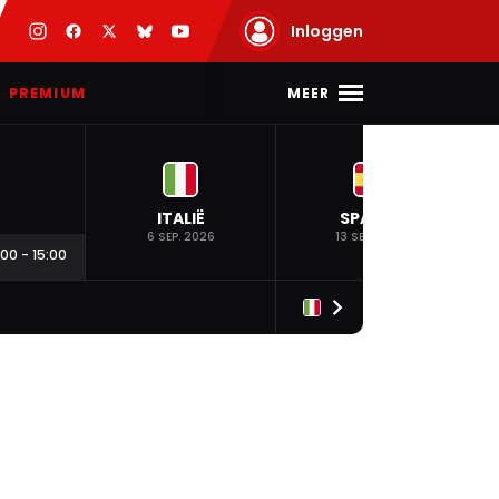
Inloggen
MEER
PREMIUM
ITALIË
SPANJE
6 SEP. 2026
13 SEP. 2026
:00
-
15:00