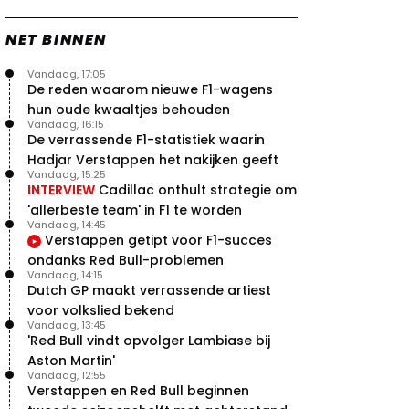
NET BINNEN
Vandaag, 17:05
De reden waarom nieuwe F1-wagens
hun oude kwaaltjes behouden
Vandaag, 16:15
De verrassende F1-statistiek waarin
Hadjar Verstappen het nakijken geeft
Vandaag, 15:25
INTERVIEW
Cadillac onthult strategie om
'allerbeste team' in F1 te worden
Vandaag, 14:45
Verstappen getipt voor F1-succes
ondanks Red Bull-problemen
Vandaag, 14:15
Dutch GP maakt verrassende artiest
voor volkslied bekend
Vandaag, 13:45
'Red Bull vindt opvolger Lambiase bij
Aston Martin'
Vandaag, 12:55
Verstappen en Red Bull beginnen