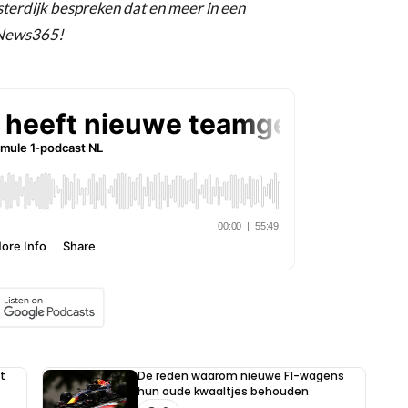
erdijk bespreken dat en meer in een
gNews365!
t
De reden waarom nieuwe F1-wagens
hun oude kwaaltjes behouden