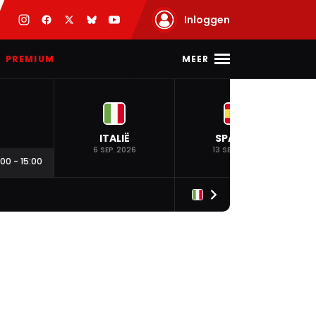
Inloggen
MEER
PREMIUM
ITALIË
SPANJE
6 SEP. 2026
13 SEP. 2026
:00
-
15:00