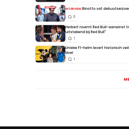
Binotto vat debuutseizoen
INTERVIEW
0
Herbert noemt Red Bull-aanwinst tr
uitstekend bij Red Bull"
1
Unieke F1-helm levert historisch ve
doel
1
M