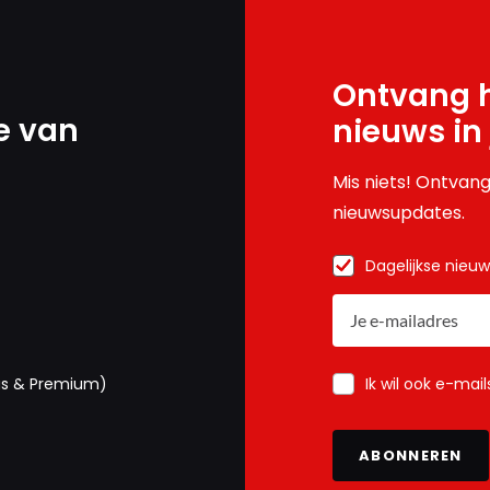
Ontvang h
e van
nieuws in
Mis niets! Ontvang
nieuwsupdates.
Dagelijkse nieu
Ik wil ook e-mai
us & Premium)
ABONNEREN