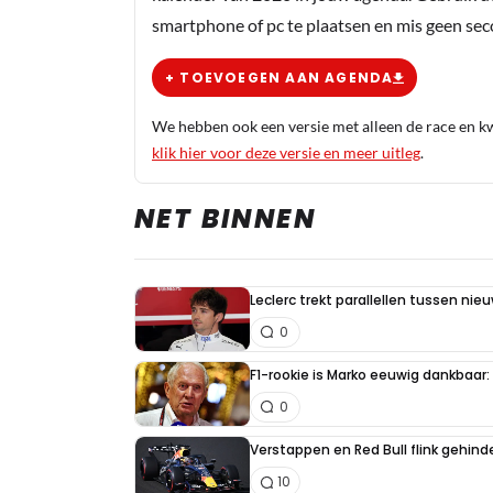
smartphone of pc te plaatsen en mis geen se
+ TOEVOEGEN AAN AGENDA
We hebben ook een versie met alleen de race en kwa
klik hier voor deze versie en meer uitleg
.
NET BINNEN
Leclerc trekt parallellen tussen nie
0
F1-rookie is Marko eeuwig dankbaar: "
0
Verstappen en Red Bull flink gehind
10