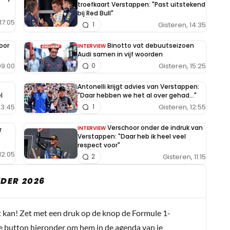
troefkaart Verstappen: "Past uitstekend
bij Red Bull"
17:05
Gisteren, 14:35
1
oor
Binotto vat debuutseizoen
INTERVIEW
Audi samen in vijf woorden
09:00
Gisteren, 15:25
0
Antonelli krijgt advies van Verstappen:
l
"Daar hebben we het al over gehad..."
13:45
Gisteren, 12:55
1
Verschoor onder de indruk van
INTERVIEW
r
Verstappen: "Daar heb ik heel veel
respect voor"
12:05
Gisteren, 11:15
2
DER 2026
t kan! Zet met een druk op de knop de Formule 1-
e button hieronder om hem in de agenda van je