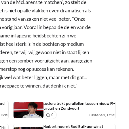
van de McLarens te matchen", zo stelt de
s niet op alle vlakken even dramatisch als
e stand van zaken niet veel beter. "Onze
 vorig jaar. Vooral in bepaalde delen van de
ame in lagesnelheidsbochten zijn we
ist heel sterk is in de bochten op medium
deren, terwijl wij gewoon niet in staat lijken
egen een somber vooruitzicht aan, aangezien
zomerstop nog op succes kan rekenen.
k wel wat beter liggen, maar met dit gat...
racepace te winnen, dat denk ik niet."
erd
Leclerc trekt parallellen tussen nieuw F1-
circuit en Zandvoort
16:15
Gisteren, 17:55
0
Herbert noemt Red Bull-aanwinst
"Hij