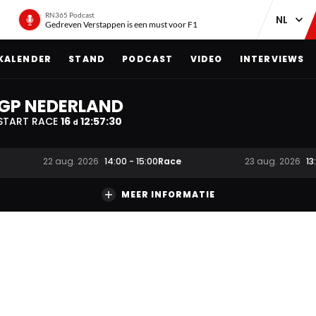
RN365 Podcast
Gedreven Verstappen is een must voor F1
KALENDER
STAND
PODCAST
VIDEO
INTERVIEWS
GP NEDERLAND
START RACE
16
12
:
57
:
29
d
Race
22 aug. 2026
14:00
-
15:00
23 aug. 2026
13
MEER INFORMATIE