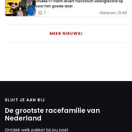
Unieke F1-helm levert historisch veilingrecord op
voor het goede doel
Gisteren, 13:45
1
MEER NIEUWS
SLUIT JE AAN BIJ
De grootste racefamilie van
Nederland
Ontdek welk pakket bij jou past