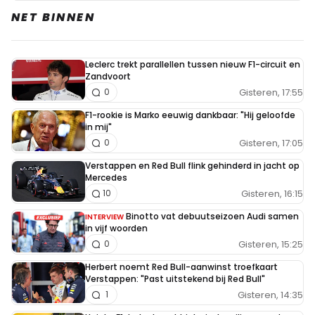
NET BINNEN
Leclerc trekt parallellen tussen nieuw F1-circuit en
Zandvoort
Gisteren, 17:55
0
F1-rookie is Marko eeuwig dankbaar: "Hij geloofde
in mij"
Gisteren, 17:05
0
Verstappen en Red Bull flink gehinderd in jacht op
Mercedes
Gisteren, 16:15
10
Binotto vat debuutseizoen Audi samen
INTERVIEW
in vijf woorden
Gisteren, 15:25
0
Herbert noemt Red Bull-aanwinst troefkaart
Verstappen: "Past uitstekend bij Red Bull"
Gisteren, 14:35
1