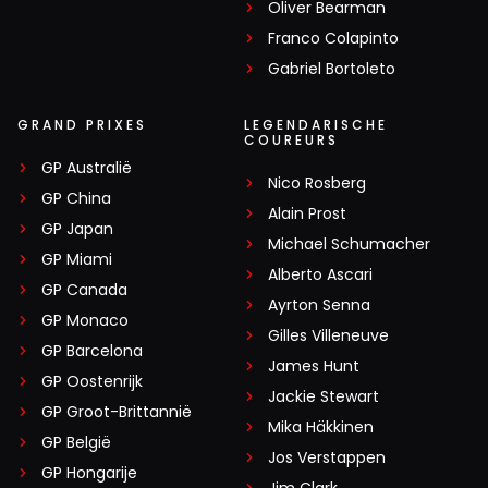
Oliver Bearman
Franco Colapinto
Gabriel Bortoleto
GRAND PRIXES
LEGENDARISCHE
COUREURS
GP Australië
Nico Rosberg
GP China
Alain Prost
GP Japan
Michael Schumacher
GP Miami
Alberto Ascari
GP Canada
Ayrton Senna
GP Monaco
Gilles Villeneuve
GP Barcelona
James Hunt
GP Oostenrijk
Jackie Stewart
GP Groot-Brittannië
Mika Häkkinen
GP België
Jos Verstappen
GP Hongarije