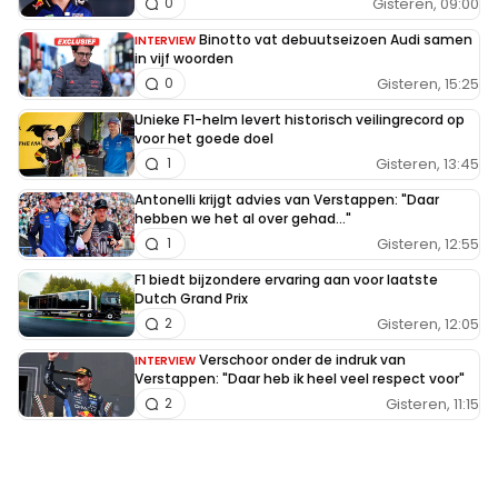
Gisteren, 09:00
0
Binotto vat debuutseizoen Audi samen
INTERVIEW
in vijf woorden
Gisteren, 15:25
0
Unieke F1-helm levert historisch veilingrecord op
voor het goede doel
Gisteren, 13:45
1
Antonelli krijgt advies van Verstappen: "Daar
hebben we het al over gehad..."
Gisteren, 12:55
1
F1 biedt bijzondere ervaring aan voor laatste
Dutch Grand Prix
Gisteren, 12:05
2
Verschoor onder de indruk van
INTERVIEW
Verstappen: "Daar heb ik heel veel respect voor"
Gisteren, 11:15
2