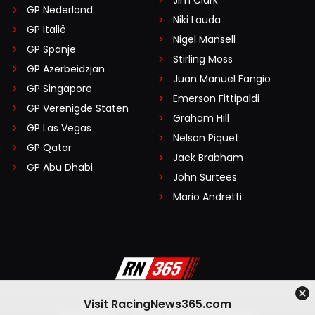
Jim Clark
GP Nederland
Niki Lauda
GP Italië
Nigel Mansell
GP Spanje
Stirling Moss
GP Azerbeidzjan
Juan Manuel Fangio
GP Singapore
Emerson Fittipaldi
GP Verenigde Staten
Graham Hill
GP Las Vegas
Nelson Piquet
GP Qatar
Jack Brabham
GP Abu Dhabi
John Surtees
Mario Andretti
Visit RacingNews365.com
Disclaimer
Algemene voorwaarden