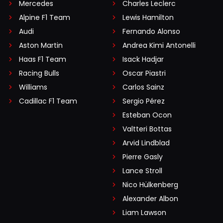
Mercedes
Charles Leclerc
Alpine F1 Team
Lewis Hamilton
Audi
Fernando Alonso
Aston Martin
Andrea Kimi Antonelli
Haas F1 Team
Isack Hadjar
Racing Bulls
Oscar Piastri
Williams
Carlos Sainz
Cadillac F1 Team
Sergio Pérez
Esteban Ocon
Valtteri Bottas
Arvid Lindblad
Pierre Gasly
Lance Stroll
Nico Hülkenberg
Alexander Albon
Liam Lawson