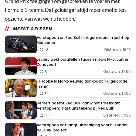
Grand Prix toe gingen om gesprekken te voeren met
Formule 1-teams. Dat geluid gaf altijd meer emotie ten
opzichte van wat we nu hebben."
MEEST GELEZEN
Verstappen en Red Bull flink gehinderd in jacht op
Mercedes
Gisteren, 16:15
10
Leclerc trekt parallellen tussen nieuw F1-circuit en
Zandvoort
Gisteren, 17:55
0
F1-rookie is Marko eeuwig dankbaar: "Hij geloofde
in mij"
Gisteren, 17:05
0
Herbert noemt Red Bull-aanwinst troefkaart
Verstappen: "Past uitstekend bij Red Bull"
Gisteren, 14:35
1
Verstappen ontvangt uitnodiging voor bijzonder
NASCAR-project