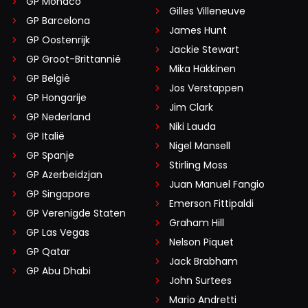
GP Monaco
Gilles Villeneuve
GP Barcelona
James Hunt
GP Oostenrijk
Jackie Stewart
GP Groot-Brittannië
Mika Häkkinen
GP België
Jos Verstappen
GP Hongarije
Jim Clark
GP Nederland
Niki Lauda
GP Italië
Nigel Mansell
GP Spanje
Stirling Moss
GP Azerbeidzjan
Juan Manuel Fangio
GP Singapore
Emerson Fittipaldi
GP Verenigde Staten
Graham Hill
GP Las Vegas
Nelson Piquet
GP Qatar
Jack Brabham
GP Abu Dhabi
John Surtees
Mario Andretti