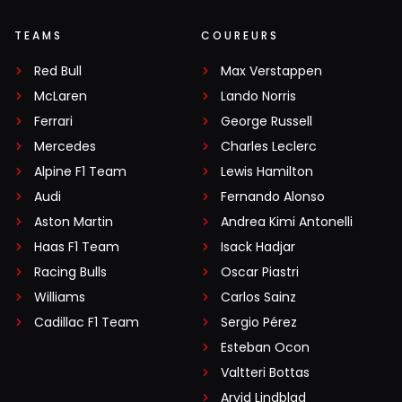
TEAMS
COUREURS
Red Bull
Max Verstappen
McLaren
Lando Norris
Ferrari
George Russell
Mercedes
Charles Leclerc
Alpine F1 Team
Lewis Hamilton
Audi
Fernando Alonso
Aston Martin
Andrea Kimi Antonelli
Haas F1 Team
Isack Hadjar
Racing Bulls
Oscar Piastri
Williams
Carlos Sainz
Cadillac F1 Team
Sergio Pérez
Esteban Ocon
Valtteri Bottas
Arvid Lindblad