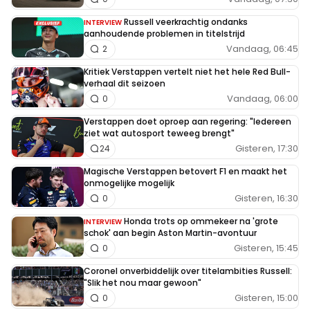
Russell veerkrachtig ondanks
INTERVIEW
aanhoudende problemen in titelstrijd
Vandaag, 06:45
2
Kritiek Verstappen vertelt niet het hele Red Bull-
verhaal dit seizoen
Vandaag, 06:00
0
Verstappen doet oproep aan regering: "Iedereen
ziet wat autosport teweeg brengt"
Gisteren, 17:30
24
Magische Verstappen betovert F1 en maakt het
onmogelijke mogelijk
Gisteren, 16:30
0
Honda trots op ommekeer na 'grote
INTERVIEW
schok' aan begin Aston Martin-avontuur
Gisteren, 15:45
0
Coronel onverbiddelijk over titelambities Russell:
"Slik het nou maar gewoon"
Gisteren, 15:00
0