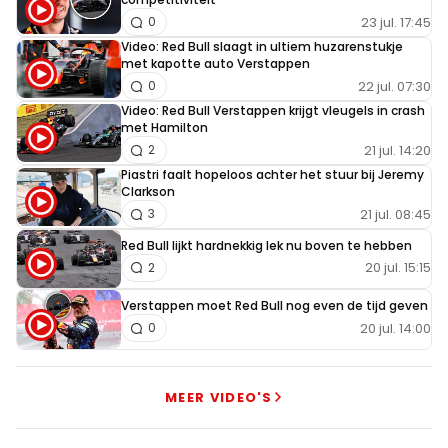
23 jul. 17:45
0
Video: Red Bull slaagt in ultiem huzarenstukje
met kapotte auto Verstappen
22 jul. 07:30
0
Video: Red Bull Verstappen krijgt vleugels in crash
met Hamilton
21 jul. 14:20
2
Piastri faalt hopeloos achter het stuur bij Jeremy
Clarkson
21 jul. 08:45
3
Red Bull lijkt hardnekkig lek nu boven te hebben
20 jul. 15:15
2
Verstappen moet Red Bull nog even de tijd geven
20 jul. 14:00
0
MEER VIDEO'S