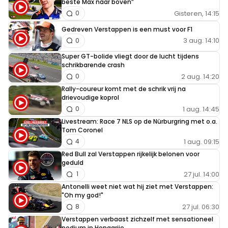
beste Max naar boven”
Gisteren, 14:15
0
Gedreven Verstappen is een must voor F1
3 aug. 14:10
0
Super GT-bolide vliegt door de lucht tijdens
schrikbarende crash
2 aug. 14:20
0
Rally-coureur komt met de schrik vrij na
drievoudige koprol
1 aug. 14:45
0
Livestream: Race 7 NLS op de Nürburgring met o.a.
Tom Coronel
1 aug. 09:15
4
Red Bull zal Verstappen rijkelijk belonen voor
geduld
27 jul. 14:00
1
Antonelli weet niet wat hij ziet met Verstappen:
"Oh my god!"
27 jul. 06:30
8
Verstappen verbaast zichzelf met sensationeel
podium in Hongarije