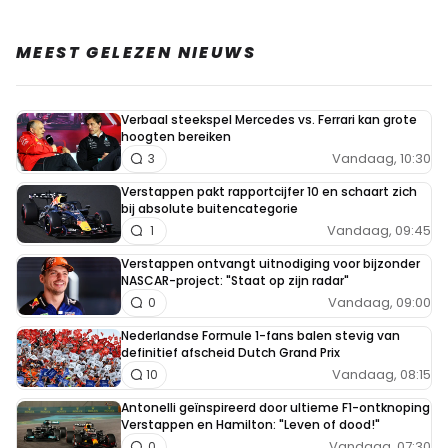
MEEST GELEZEN NIEUWS
Verbaal steekspel Mercedes vs. Ferrari kan grote
hoogten bereiken
Vandaag, 10:30
3
Verstappen pakt rapportcijfer 10 en schaart zich
bij absolute buitencategorie
Vandaag, 09:45
1
Verstappen ontvangt uitnodiging voor bijzonder
NASCAR-project: "Staat op zijn radar"
Vandaag, 09:00
0
Nederlandse Formule 1-fans balen stevig van
definitief afscheid Dutch Grand Prix
Vandaag, 08:15
10
Antonelli geïnspireerd door ultieme F1-ontknoping
Verstappen en Hamilton: "Leven of dood!"
Vandaag, 07:30
0