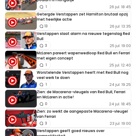
26 jul. 18:45
1
Getergde Verstappen zet Hamilton brutaal opzij
met heerlijke actie
26 jul. 13:35
13
Verstappen slaat alarm na nieuwe tegenslag Red
Bull
25 jul. 19:00
3
McLaren pareert wapenwedloop Red Bull en Ferrari
met eigen concept
25 jul. 12:40
1
Worstelende Verstappen heeft met Red Bull nog
veel werk te doen
24 jul. 19:25
1
Zien: de Macarena-vleugels van Red Bull, Ferrari
en McLaren in actie!
24 jul. 18:45
0
Zien: zo werkt de aangepaste Macarena-vleugel
van Ferrari
23 jul. 19:00
3
Verstappen geeft goed nieuws over
competitiviteit