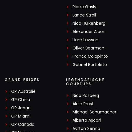
Pierre Gasly
Lance Stroll
Nico Hülkenberg
Alexander Albon
Liam Lawson
Oliver Bearman
Franco Colapinto
Gabriel Bortoleto
GRAND PRIXES
LEGENDARISCHE
COUREURS
GP Australië
Nico Rosberg
GP China
Alain Prost
GP Japan
Michael Schumacher
GP Miami
Alberto Ascari
GP Canada
Ayrton Senna