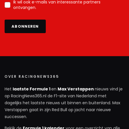
Ik wil ook e-mails van interessante partners
ontvangen.
ABONNEREN
OVER RACINGNEWS365
Het
laatste Formule 1
en
Max Verstappen
nieuws vind je
op RacingNews365.nl de F1-site van Nederland met
dagelijks het laatste nieuws uit binnen en buitenland. Max
Verstappen gaat in zijn Red Bull op jacht naar nieuwe
successen.
Bekijk de
Formule 1 kalender
voor een overzicht van alle