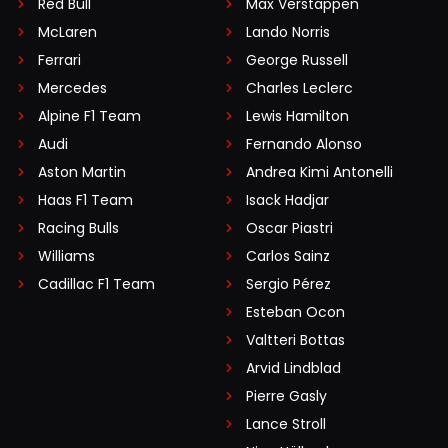
Red Bull
Max Verstappen
McLaren
Lando Norris
Ferrari
George Russell
Mercedes
Charles Leclerc
Alpine F1 Team
Lewis Hamilton
Audi
Fernando Alonso
Aston Martin
Andrea Kimi Antonelli
Haas F1 Team
Isack Hadjar
Racing Bulls
Oscar Piastri
Williams
Carlos Sainz
Cadillac F1 Team
Sergio Pérez
Esteban Ocon
Valtteri Bottas
Arvid Lindblad
Pierre Gasly
Lance Stroll