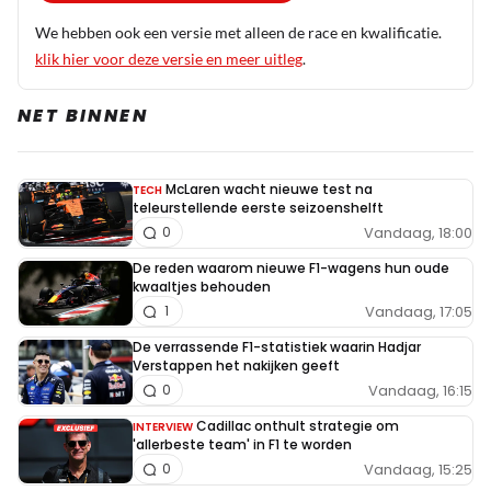
We hebben ook een versie met alleen de race en kwalificatie.
klik hier voor deze versie en meer uitleg
.
NET BINNEN
McLaren wacht nieuwe test na
TECH
teleurstellende eerste seizoenshelft
Vandaag, 18:00
0
De reden waarom nieuwe F1-wagens hun oude
kwaaltjes behouden
Vandaag, 17:05
1
De verrassende F1-statistiek waarin Hadjar
Verstappen het nakijken geeft
Vandaag, 16:15
0
Cadillac onthult strategie om
INTERVIEW
'allerbeste team' in F1 te worden
Vandaag, 15:25
0