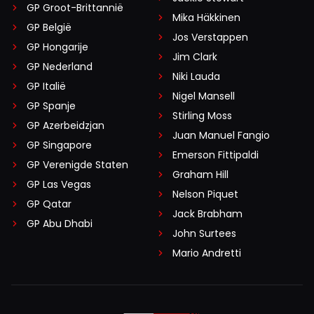
GP Groot-Brittannië
Mika Häkkinen
GP België
Jos Verstappen
GP Hongarije
Jim Clark
GP Nederland
Niki Lauda
GP Italië
Nigel Mansell
GP Spanje
Stirling Moss
GP Azerbeidzjan
Juan Manuel Fangio
GP Singapore
Emerson Fittipaldi
GP Verenigde Staten
Graham Hill
GP Las Vegas
Nelson Piquet
GP Qatar
Jack Brabham
GP Abu Dhabi
John Surtees
Mario Andretti