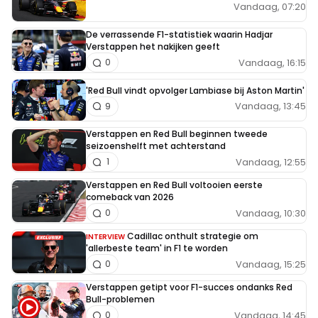
Vandaag, 07:20
De verrassende F1-statistiek waarin Hadjar
Verstappen het nakijken geeft
Vandaag, 16:15
0
'Red Bull vindt opvolger Lambiase bij Aston Martin'
Vandaag, 13:45
9
Verstappen en Red Bull beginnen tweede
seizoenshelft met achterstand
Vandaag, 12:55
1
Verstappen en Red Bull voltooien eerste
comeback van 2026
Vandaag, 10:30
0
Cadillac onthult strategie om
INTERVIEW
'allerbeste team' in F1 te worden
Vandaag, 15:25
0
Verstappen getipt voor F1-succes ondanks Red
Bull-problemen
Vandaag, 14:45
0