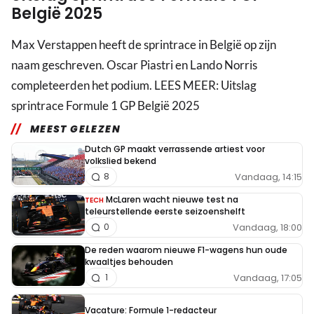
België 2025
Max Verstappen heeft de sprintrace in België op zijn
naam geschreven. Oscar Piastri en Lando Norris
completeerden het podium. LEES MEER: Uitslag
sprintrace Formule 1 GP België 2025
MEEST GELEZEN
Dutch GP maakt verrassende artiest voor
volkslied bekend
Vandaag, 14:15
8
McLaren wacht nieuwe test na
TECH
teleurstellende eerste seizoenshelft
Vandaag, 18:00
0
De reden waarom nieuwe F1-wagens hun oude
kwaaltjes behouden
Vandaag, 17:05
1
Vacature: Formule 1-redacteur