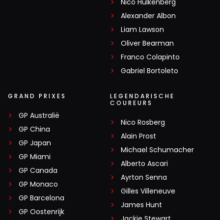
Nico Hülkenberg
Alexander Albon
Liam Lawson
Oliver Bearman
Franco Colapinto
Gabriel Bortoleto
GRAND PRIXES
LEGENDARISCHE
COUREURS
GP Australië
Nico Rosberg
GP China
Alain Prost
GP Japan
Michael Schumacher
GP Miami
Alberto Ascari
GP Canada
Ayrton Senna
GP Monaco
Gilles Villeneuve
GP Barcelona
James Hunt
GP Oostenrijk
Jackie Stewart