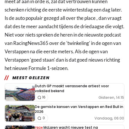
meet af aan in orde is, zal dat vertrouwen kunnen
schenken richting de eerste wintertestdag een dag later.
Is de auto populair gezegd all over the place , dan vraagt
dat des te meer aandacht tijdens de driedaagse die volgt.
Niet voor niets spreken de heren in de nieuwste podcast
van RacingNews365 over de 'twinkeling' in de ogen van
Verstappen na die eerste meters. Als de ogen van
Verstappen 'goed staan' dan is dat goed nieuws richting
het nieuwe Formule 1-seizoen.
MEEST GELEZEN
Dutch GP maakt verrassende artiest voor
volkslied bekend
Gisteren, 14:15
16
De gemiste kansen van Verstappen en Red Bull in
2026
Vandaag, 06:00
0
McLaren wacht nieuwe test na
TECH