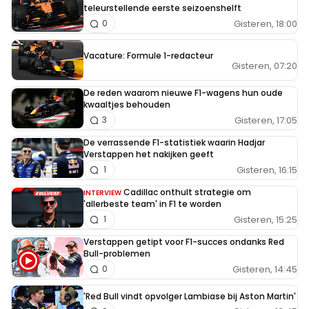
teleurstellende eerste seizoenshelft
Gisteren, 18:00
0
Vacature: Formule 1-redacteur
Gisteren, 07:20
De reden waarom nieuwe F1-wagens hun oude
kwaaltjes behouden
Gisteren, 17:05
3
De verrassende F1-statistiek waarin Hadjar
Verstappen het nakijken geeft
Gisteren, 16:15
1
Cadillac onthult strategie om
INTERVIEW
'allerbeste team' in F1 te worden
Gisteren, 15:25
1
Verstappen getipt voor F1-succes ondanks Red
Bull-problemen
Gisteren, 14:45
0
'Red Bull vindt opvolger Lambiase bij Aston Martin'