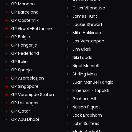
GP Monaco
Gilles Villeneuve
GP Barcelona
James Hunt
GP Oostenrijk
Jackie Stewart
GP Groot-Brittannië
Mika Häkkinen
GP België
Jos Verstappen
GP Hongarije
Jim Clark
GP Nederland
Niki Lauda
GP Italië
Nigel Mansell
GP Spanje
Stirling Moss
GP Azerbeidzjan
Juan Manuel Fangio
GP Singapore
Emerson Fittipaldi
GP Verenigde Staten
Graham Hill
GP Las Vegas
Nelson Piquet
GP Qatar
Jack Brabham
GP Abu Dhabi
John Surtees
Mario Andretti