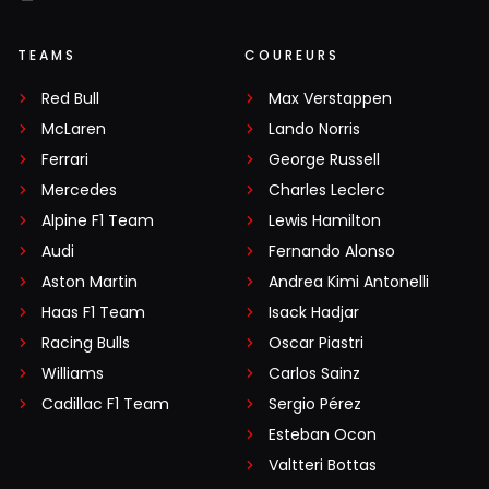
TEAMS
COUREURS
Red Bull
Max Verstappen
McLaren
Lando Norris
Ferrari
George Russell
Mercedes
Charles Leclerc
Alpine F1 Team
Lewis Hamilton
Audi
Fernando Alonso
Aston Martin
Andrea Kimi Antonelli
Haas F1 Team
Isack Hadjar
Racing Bulls
Oscar Piastri
Williams
Carlos Sainz
Cadillac F1 Team
Sergio Pérez
Esteban Ocon
Valtteri Bottas