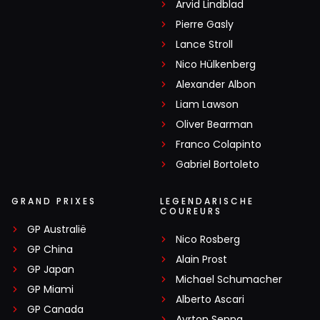
Arvid Lindblad
Pierre Gasly
Lance Stroll
Nico Hülkenberg
Alexander Albon
Liam Lawson
Oliver Bearman
Franco Colapinto
Gabriel Bortoleto
GRAND PRIXES
LEGENDARISCHE
COUREURS
GP Australië
Nico Rosberg
GP China
Alain Prost
GP Japan
Michael Schumacher
GP Miami
Alberto Ascari
GP Canada
Ayrton Senna