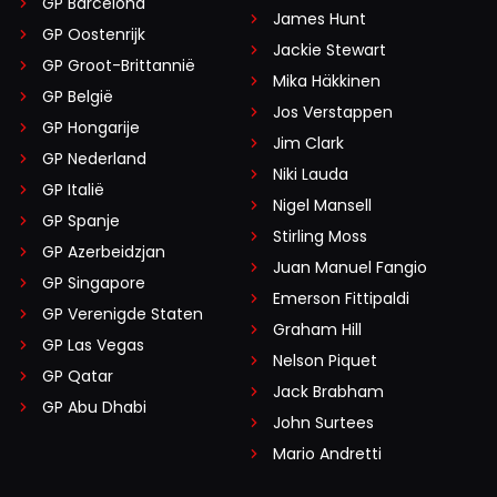
GP Barcelona
James Hunt
GP Oostenrijk
Jackie Stewart
GP Groot-Brittannië
Mika Häkkinen
GP België
Jos Verstappen
GP Hongarije
Jim Clark
GP Nederland
Niki Lauda
GP Italië
Nigel Mansell
GP Spanje
Stirling Moss
GP Azerbeidzjan
Juan Manuel Fangio
GP Singapore
Emerson Fittipaldi
GP Verenigde Staten
Graham Hill
GP Las Vegas
Nelson Piquet
GP Qatar
Jack Brabham
GP Abu Dhabi
John Surtees
Mario Andretti