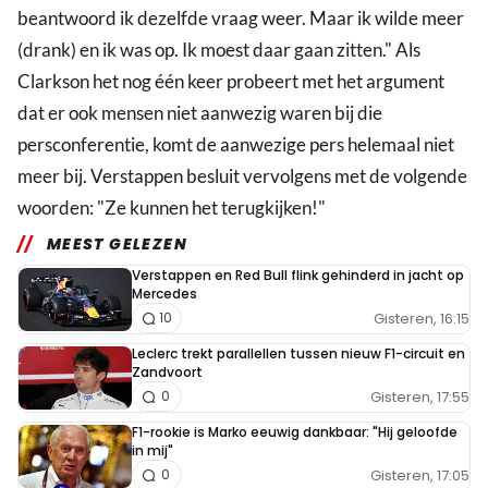
beantwoord ik dezelfde vraag weer. Maar ik wilde meer
(drank) en ik was op. Ik moest daar gaan zitten." Als
Clarkson het nog één keer probeert met het argument
dat er ook mensen niet aanwezig waren bij die
persconferentie, komt de aanwezige pers helemaal niet
meer bij. Verstappen besluit vervolgens met de volgende
woorden: "Ze kunnen het terugkijken!"
MEEST GELEZEN
Verstappen en Red Bull flink gehinderd in jacht op
Mercedes
Gisteren, 16:15
10
Leclerc trekt parallellen tussen nieuw F1-circuit en
Zandvoort
Gisteren, 17:55
0
F1-rookie is Marko eeuwig dankbaar: "Hij geloofde
in mij"
Gisteren, 17:05
0