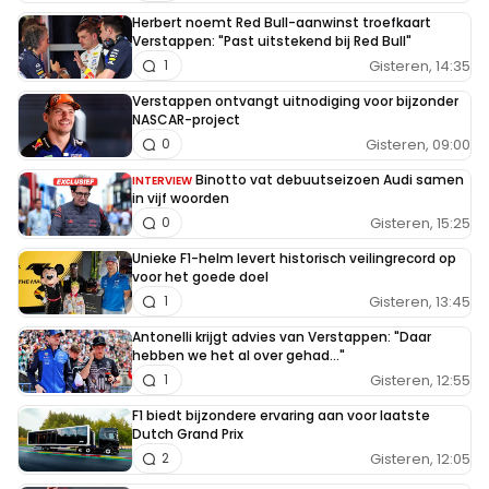
Herbert noemt Red Bull-aanwinst troefkaart
Verstappen: "Past uitstekend bij Red Bull"
Gisteren, 14:35
1
Verstappen ontvangt uitnodiging voor bijzonder
NASCAR-project
Gisteren, 09:00
0
Binotto vat debuutseizoen Audi samen
INTERVIEW
in vijf woorden
Gisteren, 15:25
0
Unieke F1-helm levert historisch veilingrecord op
voor het goede doel
Gisteren, 13:45
1
Antonelli krijgt advies van Verstappen: "Daar
hebben we het al over gehad..."
Gisteren, 12:55
1
F1 biedt bijzondere ervaring aan voor laatste
Dutch Grand Prix
Gisteren, 12:05
2