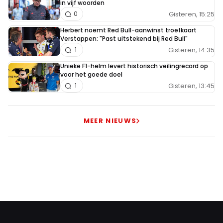
in vijf woorden
Gisteren, 15:25
0
Herbert noemt Red Bull-aanwinst troefkaart
Verstappen: "Past uitstekend bij Red Bull"
Gisteren, 14:35
1
Unieke F1-helm levert historisch veilingrecord op
voor het goede doel
Gisteren, 13:45
1
MEER NIEUWS