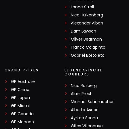
Lance Stroll
Nico Hülkenberg
Alexander Albon
Liam Lawson
Oliver Bearman
Franco Colapinto
Gabriel Bortoleto
GRAND PRIXES
LEGENDARISCHE
COUREURS
GP Australië
Nico Rosberg
GP China
Alain Prost
GP Japan
Michael Schumacher
GP Miami
Alberto Ascari
GP Canada
Ayrton Senna
GP Monaco
Gilles Villeneuve