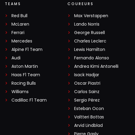
TEAMS
COUREURS
Red Bull
Max Verstappen
McLaren
Lando Norris
Ferrari
George Russell
Mercedes
Charles Leclerc
Alpine F1 Team
Lewis Hamilton
Audi
Fernando Alonso
Aston Martin
Andrea Kimi Antonelli
Haas F1 Team
Isack Hadjar
Racing Bulls
Oscar Piastri
Williams
Carlos Sainz
Cadillac F1 Team
Sergio Pérez
Esteban Ocon
Valtteri Bottas
Arvid Lindblad
Pierre Gasly