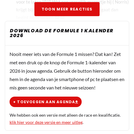
voor te laten 🤣🤣 Wat een vreselijk mannetje hij ( Norris)
TOON MEER REACTIES
krijgt bijna alles altijd kado , en als iets niet gaat dan
begint hij te janken 😂😂
DOWNLOAD DE FORMULE 1 KALENDER
Dit bericht is aangepast op:
7-09
2026
Martin Mortel
Nooit meer iets van de Formule 1 missen? Dat kan! Zet
7 september 2025 16:45
met een druk op de knop de Formule 1-kalender van
Aan de muur bij McLaren werd daar anders wel naar
2026 in jouw agenda. Gebruik de button hieronder om
verwezen. Overigens dat ze Norris WDC willen
hem in de agenda van je smartphone of pc te plaatsen en
hebben en niet Piasrtri, is ook maar een aanname. Ja
ik weet het McLaren is Engels, Norris is Engels en
mis geen seconde van het nieuwe seizoen!
Piastri is "maar" een Aussi, maar toch.
+ TOEVOEGEN AAN AGENDA
Ep
We hebben ook een versie met alleen de race en kwalificatie.
7 september 2025 17:52
klik hier voor deze versie en meer uitleg
.
Het was Zak die zei dat dit het Norris-tijdperk