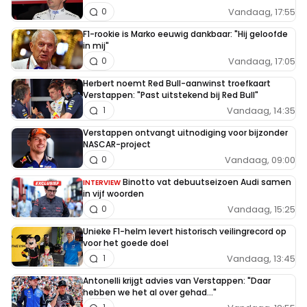
Vandaag, 17:55
0
F1-rookie is Marko eeuwig dankbaar: "Hij geloofde
in mij"
Vandaag, 17:05
0
Herbert noemt Red Bull-aanwinst troefkaart
Verstappen: "Past uitstekend bij Red Bull"
Vandaag, 14:35
1
Verstappen ontvangt uitnodiging voor bijzonder
NASCAR-project
Vandaag, 09:00
0
Binotto vat debuutseizoen Audi samen
INTERVIEW
in vijf woorden
Vandaag, 15:25
0
Unieke F1-helm levert historisch veilingrecord op
voor het goede doel
Vandaag, 13:45
1
Antonelli krijgt advies van Verstappen: "Daar
hebben we het al over gehad..."