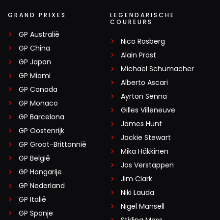
GRAND PRIXES
LEGENDARISCHE
COUREURS
GP Australië
Nico Rosberg
GP China
Alain Prost
GP Japan
Michael Schumacher
GP Miami
Alberto Ascari
GP Canada
Ayrton Senna
GP Monaco
Gilles Villeneuve
GP Barcelona
James Hunt
GP Oostenrijk
Jackie Stewart
GP Groot-Brittannië
Mika Häkkinen
GP België
Jos Verstappen
GP Hongarije
Jim Clark
GP Nederland
Niki Lauda
GP Italië
Nigel Mansell
GP Spanje