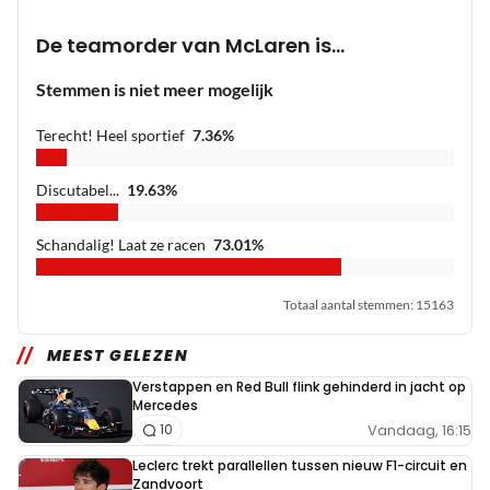
De teamorder van McLaren is...
Stemmen is niet meer mogelijk
Terecht! Heel sportief
7.36
%
Discutabel...
19.63
%
Schandalig! Laat ze racen
73.01
%
Totaal aantal stemmen
:
15163
MEEST GELEZEN
Verstappen en Red Bull flink gehinderd in jacht op
Mercedes
Vandaag, 16:15
10
Leclerc trekt parallellen tussen nieuw F1-circuit en
Zandvoort