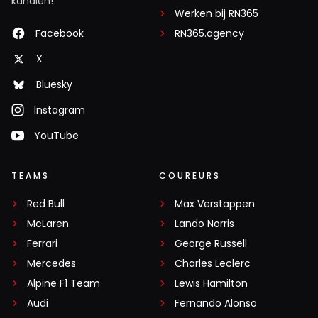
kanalen!
Werken bij RN365
Facebook
RN365.agency
X
Bluesky
Instagram
YouTube
TEAMS
COUREURS
Red Bull
Max Verstappen
McLaren
Lando Norris
Ferrari
George Russell
Mercedes
Charles Leclerc
Alpine F1 Team
Lewis Hamilton
Audi
Fernando Alonso