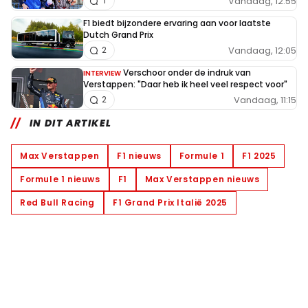
Vandaag, 12:55
1
F1 biedt bijzondere ervaring aan voor laatste
Dutch Grand Prix
Vandaag, 12:05
2
Verschoor onder de indruk van
INTERVIEW
Verstappen: "Daar heb ik heel veel respect voor"
Vandaag, 11:15
2
IN DIT ARTIKEL
Max Verstappen
F1 nieuws
Formule 1
F1 2025
Formule 1 nieuws
F1
Max Verstappen nieuws
Red Bull Racing
F1 Grand Prix Italië 2025