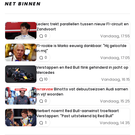
was… dan beken je toch heel erg kleur.
NET BINNEN
JohnDoe365
Leclerc trekt parallellen tussen nieuw F1-circuit en
8 september 2025 06:28
Zandvoort
Oprichter Bruce McLaren was een Nieuw-
Vandaag, 17:55
0
Zeelander, enige link naar Oceanië is er ook wel
F1-rookie is Marko eeuwig dankbaar: "Hij geloofde
in mij"
Dit bericht is aangepast op:
8-09
Vandaag, 17:05
0
Verstappen en Red Bull flink gehinderd in jacht op
Mercedes
Martin Mortel
Vandaag, 16:15
10
7 september 2025 16:03
even in herinnering brengen dan maar. Vorig jaar
Binotto vat debuutseizoen Audi samen
INTERVIEW
in vijf woorden
Hongarijen moest hij Piastri voorbij laten.
Vandaag, 15:25
0
Herbert noemt Red Bull-aanwinst troefkaart
VroomVroom
Verstappen: "Past uitstekend bij Red Bull"
7 september 2025 17:04
Vandaag, 14:35
1
Nou, dan staan ze nu quitte. Dus kunnen ze nu