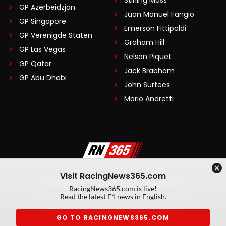
Stirling Moss
GP Azerbeidzjan
Juan Manuel Fangio
GP Singapore
Emerson Fittipaldi
GP Verenigde Staten
Graham Hill
GP Las Vegas
Nelson Piquet
GP Qatar
Jack Brabham
GP Abu Dhabi
John Surtees
Mario Andretti
Visit RacingNews365.com
Disclaimer
Algemene voorwaarden
RacingNews365.com is live!
Privacy Policy
Created by On Your Marks
Read the latest F1 news in English.
Privacy manager
Kansspeluitingen
GO TO RACINGNEWS365.COM