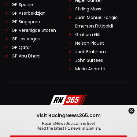
Nigel Mansell
GP Spanje
Stirling Moss
GP Azerbeidzjan
Juan Manuel Fangio
GP Singapore
Emerson Fittipaldi
GP Verenigde Staten
Graham Hill
GP Las Vegas
Nelson Piquet
GP Qatar
Jack Brabham
GP Abu Dhabi
John Surtees
Mario Andretti
Visit RacingNews365.com
Disclaimer
Algemene voorwaarden
RacingNews365.com is live!
Privacy Policy
Created by On Your Marks
Read the latest F1 news in English.
Privacy manager
Kansspeluitingen