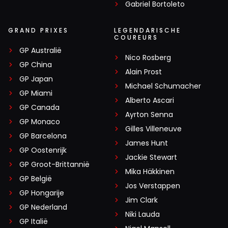
Gabriel Bortoleto
GRAND PRIXES
LEGENDARISCHE
COUREURS
GP Australië
Nico Rosberg
GP China
Alain Prost
GP Japan
Michael Schumacher
GP Miami
Alberto Ascari
GP Canada
Ayrton Senna
GP Monaco
Gilles Villeneuve
GP Barcelona
James Hunt
GP Oostenrijk
Jackie Stewart
GP Groot-Brittannië
Mika Häkkinen
GP België
Jos Verstappen
GP Hongarije
Jim Clark
GP Nederland
Niki Lauda
GP Italië