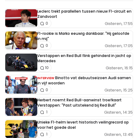
Leclerc trekt parallellen tussen nieuw F1-circuit en
Zandvoort
Gisteren, 17:55
0
F1-rookie is Marko eeuwig dankbaar: "Hij geloofde
in mij"
Gisteren, 17:05
0
Verstappen en Red Bull flink gehinderd in jacht op
Mercedes
Gisteren, 16:15
10
Binotto vat debuutseizoen Audi samen
INTERVIEW
in vijf woorden
Gisteren, 15:25
0
Herbert noemt Red Bull-aanwinst troefkaart
Verstappen: "Past uitstekend bij Red Bull"
Gisteren, 14:35
1
Unieke F1-helm levert historisch veilingrecord op
voor het goede doel
Gisteren, 13:45
1