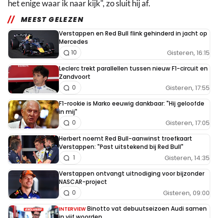
het enige waar ik naar kijk", zo sluit hij af.
MEEST GELEZEN
Verstappen en Red Bull flink gehinderd in jacht op
Mercedes
Gisteren, 16:15
10
Leclerc trekt parallellen tussen nieuw F1-circuit en
Zandvoort
Gisteren, 17:55
0
F1-rookie is Marko eeuwig dankbaar: "Hij geloofde
in mij"
Gisteren, 17:05
0
Herbert noemt Red Bull-aanwinst troefkaart
Verstappen: "Past uitstekend bij Red Bull"
Gisteren, 14:35
1
Verstappen ontvangt uitnodiging voor bijzonder
NASCAR-project
Gisteren, 09:00
0
Binotto vat debuutseizoen Audi samen
INTERVIEW
in vijf woorden