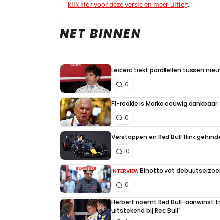
klik hier voor deze versie en meer uitleg
.
NET BINNEN
Leclerc trekt parallellen tussen nie
0
F1-rookie is Marko eeuwig dankbaar: "
0
Verstappen en Red Bull flink gehind
10
Binotto vat debuutseizoen
INTERVIEW
0
Herbert noemt Red Bull-aanwinst tr
uitstekend bij Red Bull"