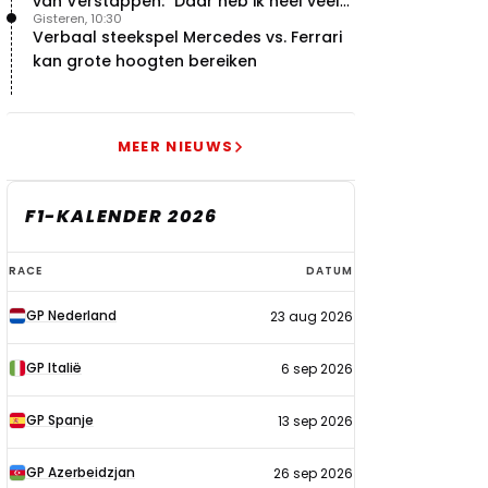
van Verstappen: "Daar heb ik heel veel
Gisteren, 10:30
respect voor"
Verbaal steekspel Mercedes vs. Ferrari
kan grote hoogten bereiken
MEER NIEUWS
F1-KALENDER 2026
F1-
RACE
DATUM
kalender
GP Nederland
23 aug 2026
2026
GP Italië
6 sep 2026
GP Spanje
13 sep 2026
GP Azerbeidzjan
26 sep 2026