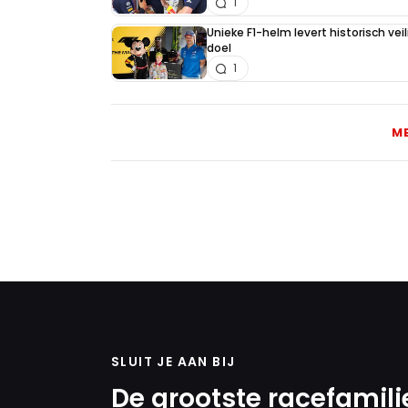
1
Unieke F1-helm levert historisch ve
doel
1
M
SLUIT JE AAN BIJ
De grootste racefamili