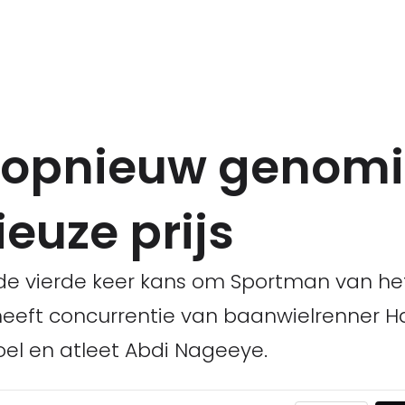
 opnieuw genom
ieuze prijs
e vierde keer kans om Sportman van het
heeft concurrentie van baanwielrenner Ha
oel en atleet Abdi Nageeye.