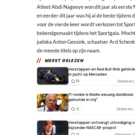
Atleet Abdi Nageeye won dit jaar als eerst
en eerder dit jaar was hij al de beste tijde
voor de vierde keer wordt verkozen tot Spo
bekendgemaakt tijdens het Sportgala. Mocht
judoka Anton Geesink, schaatser Ard Schenk
de meeste titels op zijn naam.
MEEST GELEZEN
Verstappen en Red Bull flink gehind
in jacht op Mercedes
Gisteren, 
10
F1-rookie is Marko eeuwig dankbaar: 
geloofde in mij"
Gisteren, 
0
Verstappen ontvangt uitnodiging v
bijzonder NASCAR-project
Gisteren, 
0