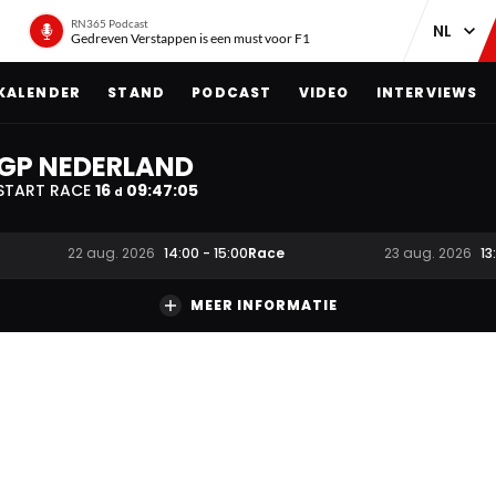
RN365 Podcast
Gedreven Verstappen is een must voor F1
KALENDER
STAND
PODCAST
VIDEO
INTERVIEWS
GP NEDERLAND
START RACE
16
09
:
47
:
04
d
Race
22 aug. 2026
14:00
-
15:00
23 aug. 2026
13
MEER INFORMATIE