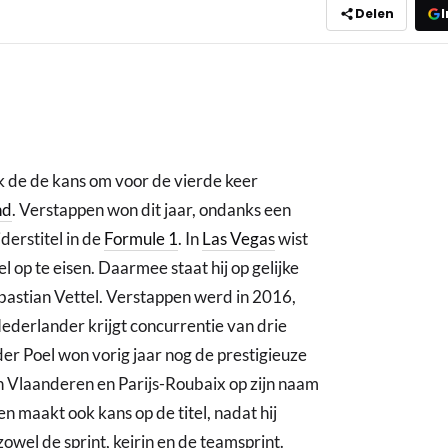
Delen
I
 de de kans om voor de vierde keer
nd
. Verstappen won dit jaar, ondanks een
derstitel in de
Formule 1
. In
Las Vegas
wist
el op te eisen. Daarmee staat hij op gelijke
bastian Vettel. Verstappen werd in 2016,
ederlander krijgt concurrentie van drie
r Poel won vorig jaar nog de prestigieuze
an Vlaanderen en Parijs-Roubaix op zijn naam
n maakt ook kans op de titel, nadat hij
owel de sprint, keirin en de teamsprint.