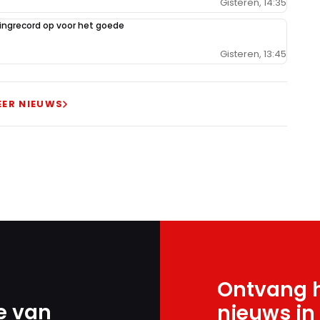
Gisteren, 14:35
ilingrecord op voor het goede
Gisteren, 13:45
EER NIEUWS
Ontvang h
e van
nieuws in