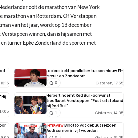
e Nederlander ooit de marathon van New York
ns de marathon van Rotterdam. Of Verstappen
rtman van het jaar, wordt op 18 december
 Verstappen winnen, dan is hij samen met
 en turner Epke Zonderland de sporter met
erd
Leclerc trekt parallellen tussen nieuw F1-
circuit en Zandvoort
16:15
Gisteren, 17:55
0
Herbert noemt Red Bull-aanwinst
"Hij
troefkaart Verstappen: "Past uitstekend
bij Red Bull"
17:05
Gisteren, 14:35
1
oor
Binotto vat debuutseizoen
INTERVIEW
Audi samen in vijf woorden
09:00
Gisteren, 15:25
0