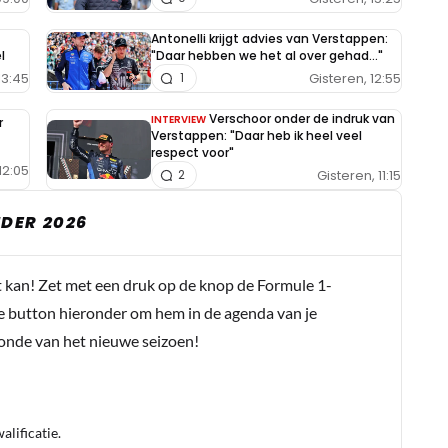
Antonelli krijgt advies van Verstappen:
l
"Daar hebben we het al over gehad..."
13:45
Gisteren, 12:55
1
Verschoor onder de indruk van
INTERVIEW
r
Verstappen: "Daar heb ik heel veel
respect voor"
12:05
Gisteren, 11:15
2
DER 2026
t kan! Zet met een druk op de knop de Formule 1-
e button hieronder om hem in de agenda van je
conde van het nieuwe seizoen!
lificatie.