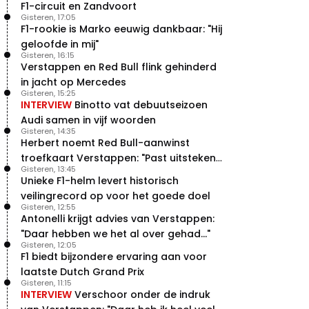
F1-circuit en Zandvoort
Gisteren, 17:05
F1-rookie is Marko eeuwig dankbaar: "Hij
geloofde in mij"
Gisteren, 16:15
Verstappen en Red Bull flink gehinderd
in jacht op Mercedes
Gisteren, 15:25
INTERVIEW
Binotto vat debuutseizoen
Audi samen in vijf woorden
Gisteren, 14:35
Herbert noemt Red Bull-aanwinst
troefkaart Verstappen: "Past uitstekend
Gisteren, 13:45
bij Red Bull"
Unieke F1-helm levert historisch
veilingrecord op voor het goede doel
Gisteren, 12:55
Antonelli krijgt advies van Verstappen:
"Daar hebben we het al over gehad..."
Gisteren, 12:05
F1 biedt bijzondere ervaring aan voor
laatste Dutch Grand Prix
Gisteren, 11:15
INTERVIEW
Verschoor onder de indruk