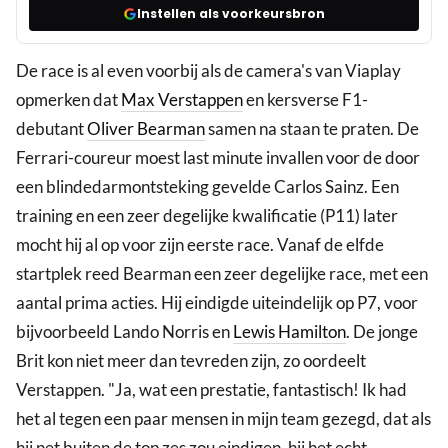
Instellen als voorkeursbron
De race is al even voorbij als de camera's van Viaplay
opmerken dat
Max Verstappen
en kersverse F1-
debutant
Oliver Bearman
samen na staan te praten. De
Ferrari-coureur moest last minute invallen voor de door
een blindedarmontsteking gevelde Carlos Sainz. Een
training en een zeer degelijke kwalificatie (P11) later
mocht hij al op voor zijn eerste race. Vanaf de elfde
startplek reed Bearman een zeer degelijke race, met een
aantal prima acties. Hij eindigde uiteindelijk op P7, voor
bijvoorbeeld Lando Norris en
Lewis Hamilton
. De jonge
Brit kon niet meer dan tevreden zijn, zo oordeelt
Verstappen. "Ja, wat een prestatie, fantastisch! Ik had
het al tegen een paar mensen in mijn team gezegd, dat als
hij net buiten de top zes zou eindigen, hij het echt