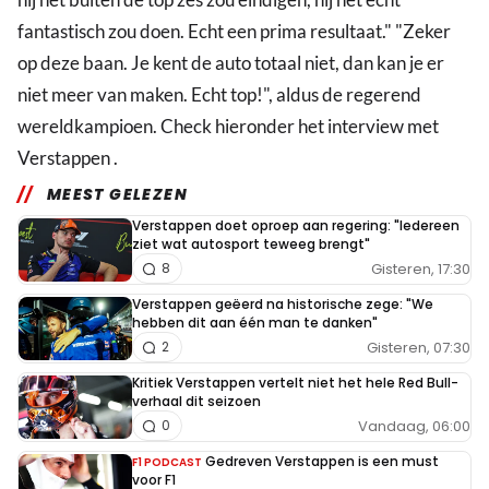
fantastisch zou doen. Echt een prima resultaat." "Zeker
op deze baan. Je kent de auto totaal niet, dan kan je er
niet meer van maken. Echt top!", aldus de regerend
wereldkampioen. Check hieronder het interview met
Verstappen .
MEEST GELEZEN
Verstappen doet oproep aan regering: "Iedereen
ziet wat autosport teweeg brengt"
Gisteren, 17:30
8
Verstappen geëerd na historische zege: "We
hebben dit aan één man te danken"
Gisteren, 07:30
2
Kritiek Verstappen vertelt niet het hele Red Bull-
verhaal dit seizoen
Vandaag, 06:00
0
Gedreven Verstappen is een must
F1 PODCAST
voor F1