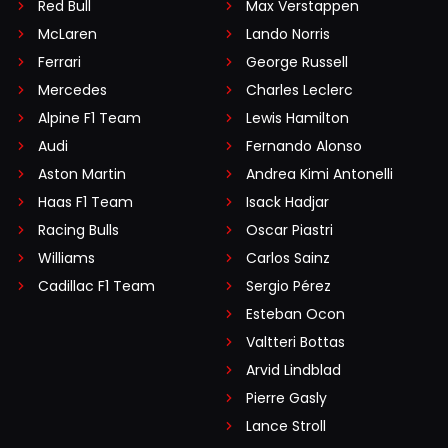
Red Bull
Max Verstappen
McLaren
Lando Norris
Ferrari
George Russell
Mercedes
Charles Leclerc
Alpine F1 Team
Lewis Hamilton
Audi
Fernando Alonso
Aston Martin
Andrea Kimi Antonelli
Haas F1 Team
Isack Hadjar
Racing Bulls
Oscar Piastri
Williams
Carlos Sainz
Cadillac F1 Team
Sergio Pérez
Esteban Ocon
Valtteri Bottas
Arvid Lindblad
Pierre Gasly
Lance Stroll