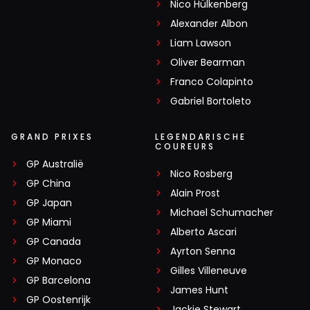
Nico Hülkenberg
Alexander Albon
Liam Lawson
Oliver Bearman
Franco Colapinto
Gabriel Bortoleto
GRAND PRIXES
LEGENDARISCHE
COUREURS
GP Australië
Nico Rosberg
GP China
Alain Prost
GP Japan
Michael Schumacher
GP Miami
Alberto Ascari
GP Canada
Ayrton Senna
GP Monaco
Gilles Villeneuve
GP Barcelona
James Hunt
GP Oostenrijk
Jackie Stewart