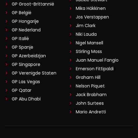
GP Groot-Brittannië
Mika Häkkinen
GP België
Jos Verstappen
GP Hongarije
Jim Clark
GP Nederland
Niki Lauda
GP Italië
Nigel Mansell
GP Spanje
Stirling Moss
GP Azerbeidzjan
Juan Manuel Fangio
GP Singapore
Emerson Fittipaldi
GP Verenigde Staten
Graham Hill
GP Las Vegas
Nelson Piquet
GP Qatar
Jack Brabham
GP Abu Dhabi
John Surtees
Mario Andretti