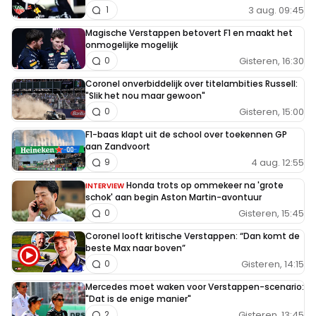
3 aug. 09:45
1
Magische Verstappen betovert F1 en maakt het
onmogelijke mogelijk
Gisteren, 16:30
0
Coronel onverbiddelijk over titelambities Russell:
"Slik het nou maar gewoon"
Gisteren, 15:00
0
F1-baas klapt uit de school over toekennen GP
aan Zandvoort
4 aug. 12:55
9
Honda trots op ommekeer na 'grote
INTERVIEW
schok' aan begin Aston Martin-avontuur
Gisteren, 15:45
0
Coronel looft kritische Verstappen: “Dan komt de
beste Max naar boven”
Gisteren, 14:15
0
Mercedes moet waken voor Verstappen-scenario:
"Dat is de enige manier"
Gisteren, 13:45
2