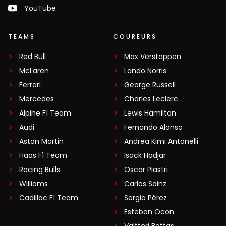
YouTube
TEAMS
COUREURS
Red Bull
Max Verstappen
McLaren
Lando Norris
Ferrari
George Russell
Mercedes
Charles Leclerc
Alpine F1 Team
Lewis Hamilton
Audi
Fernando Alonso
Aston Martin
Andrea Kimi Antonelli
Haas F1 Team
Isack Hadjar
Racing Bulls
Oscar Piastri
Williams
Carlos Sainz
Cadillac F1 Team
Sergio Pérez
Esteban Ocon