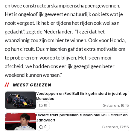
en twee constructeurskampioenschappen gewonnen.
Het is ongelooflijk geweest en natuurlijk ook iets wat je
nooit vergeet. Ik heb er tijdens het rijden ook wel aan
gedacht", zegt de Nederlander. "Ik zei dat het
waanzinnig zou zijn om hier te winnen. Ook voor Honda,
op hun circuit. Dus misschien gaf dat extra motivatie om
te proberen om voorop te blijven. Het is een mooi
afscheid, we hadden ons eerlijk gezegd geen beter
weekend kunnen wensen."
MEEST GELEZEN
Verstappen en Red Bull flink gehinderd in jacht op
Mercedes
Gisteren, 16:15
10
Leclerc trekt parallellen tussen nieuw F1-circuit en
Zandvoort
Gisteren, 17:55
0