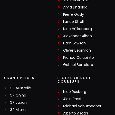
Valtteri Bottas
Arvid Lindblad
Pierre Gasly
Lance Stroll
Nico Hülkenberg
Alexander Albon
Liam Lawson
Oliver Bearman
Franco Colapinto
Gabriel Bortoleto
GRAND PRIXES
LEGENDARISCHE
COUREURS
GP Australië
Nico Rosberg
GP China
Alain Prost
GP Japan
Michael Schumacher
GP Miami
Alberto Ascari