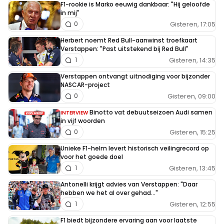
F1-rookie is Marko eeuwig dankbaar: "Hij geloofde
in mij"
Gisteren, 17:05
0
Herbert noemt Red Bull-aanwinst troefkaart
Verstappen: "Past uitstekend bij Red Bull"
Gisteren, 14:35
1
Verstappen ontvangt uitnodiging voor bijzonder
NASCAR-project
Gisteren, 09:00
0
Binotto vat debuutseizoen Audi samen
INTERVIEW
in vijf woorden
Gisteren, 15:25
0
Unieke F1-helm levert historisch veilingrecord op
voor het goede doel
Gisteren, 13:45
1
Antonelli krijgt advies van Verstappen: "Daar
hebben we het al over gehad..."
Gisteren, 12:55
1
F1 biedt bijzondere ervaring aan voor laatste