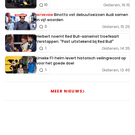
Gisteren, 16:15
10
Binotto vat debuutseizoen Audi samen
INTERVIEW
in vijf woorden
Gisteren, 15:25
0
Herbert noemt Red Bull-aanwinst troefkaart
Verstappen: "Past uitstekend bij Red Bull"
Gisteren, 14:35
1
Unieke F1-helm levert historisch veilingrecord op
voor het goede doel
Gisteren, 13:45
1
MEER NIEUWS