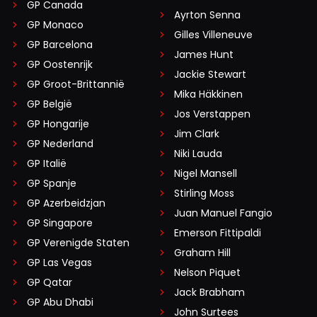
GP Canada
Ayrton Senna
GP Monaco
Gilles Villeneuve
GP Barcelona
James Hunt
GP Oostenrijk
Jackie Stewart
GP Groot-Brittannië
Mika Häkkinen
GP België
Jos Verstappen
GP Hongarije
Jim Clark
GP Nederland
Niki Lauda
GP Italië
Nigel Mansell
GP Spanje
Stirling Moss
GP Azerbeidzjan
Juan Manuel Fangio
GP Singapore
Emerson Fittipaldi
GP Verenigde Staten
Graham Hill
GP Las Vegas
Nelson Piquet
GP Qatar
Jack Brabham
GP Abu Dhabi
John Surtees