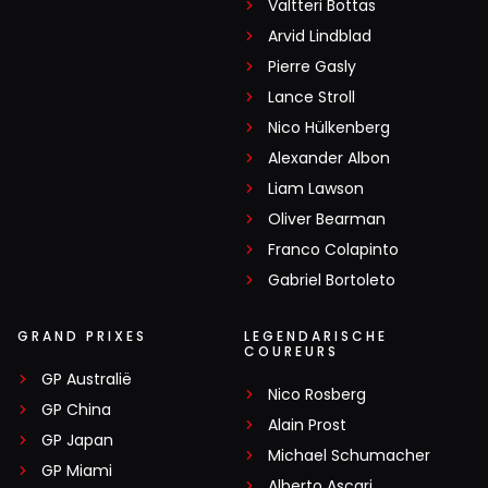
Valtteri Bottas
Arvid Lindblad
Pierre Gasly
Lance Stroll
Nico Hülkenberg
Alexander Albon
Liam Lawson
Oliver Bearman
Franco Colapinto
Gabriel Bortoleto
GRAND PRIXES
LEGENDARISCHE
COUREURS
GP Australië
Nico Rosberg
GP China
Alain Prost
GP Japan
Michael Schumacher
GP Miami
Alberto Ascari