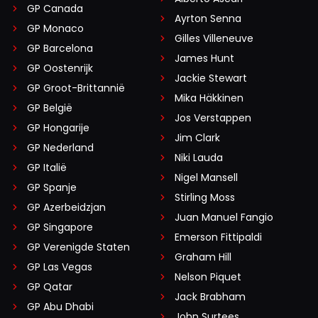
GP Canada
Ayrton Senna
GP Monaco
Gilles Villeneuve
GP Barcelona
James Hunt
GP Oostenrijk
Jackie Stewart
GP Groot-Brittannië
Mika Häkkinen
GP België
Jos Verstappen
GP Hongarije
Jim Clark
GP Nederland
Niki Lauda
GP Italië
Nigel Mansell
GP Spanje
Stirling Moss
GP Azerbeidzjan
Juan Manuel Fangio
GP Singapore
Emerson Fittipaldi
GP Verenigde Staten
Graham Hill
GP Las Vegas
Nelson Piquet
GP Qatar
Jack Brabham
GP Abu Dhabi
John Surtees