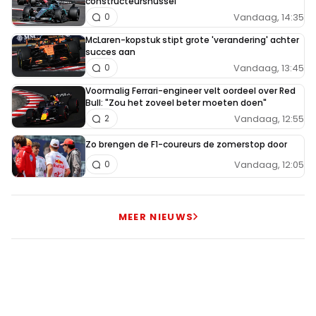
constructeurshussel
Vandaag, 14:35
0
McLaren-kopstuk stipt grote 'verandering' achter
succes aan
Vandaag, 13:45
0
Voormalig Ferrari-engineer velt oordeel over Red
Bull: "Zou het zoveel beter moeten doen"
Vandaag, 12:55
2
Zo brengen de F1-coureurs de zomerstop door
Vandaag, 12:05
0
MEER NIEUWS