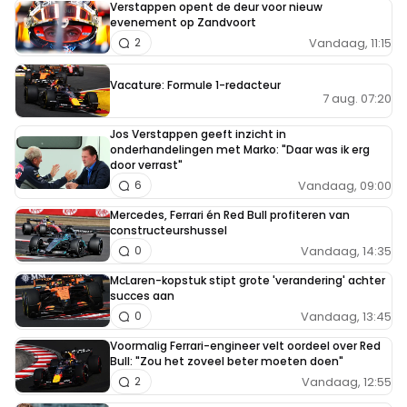
Verstappen opent de deur voor nieuw
evenement op Zandvoort
Vandaag, 11:15
2
Vacature: Formule 1-redacteur
7 aug. 07:20
Jos Verstappen geeft inzicht in
onderhandelingen met Marko: "Daar was ik erg
door verrast"
Vandaag, 09:00
6
Mercedes, Ferrari én Red Bull profiteren van
constructeurshussel
Vandaag, 14:35
0
McLaren-kopstuk stipt grote 'verandering' achter
succes aan
Vandaag, 13:45
0
Voormalig Ferrari-engineer velt oordeel over Red
Bull: "Zou het zoveel beter moeten doen"
Vandaag, 12:55
2