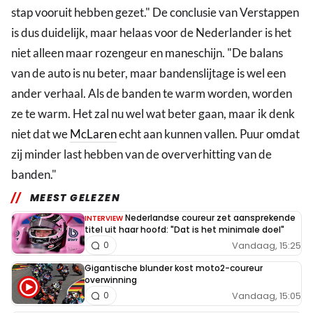
stap vooruit hebben gezet." De conclusie van Verstappen
is dus duidelijk, maar helaas voor de Nederlander is het
niet alleen maar rozengeur en maneschijn. "De balans
van de auto is nu beter, maar bandenslijtage is wel een
ander verhaal. Als de banden te warm worden, worden
ze te warm. Het zal nu wel wat beter gaan, maar ik denk
niet dat we
McLaren
echt aan kunnen vallen. Puur omdat
zij minder last hebben van de oververhitting van de
banden."
MEEST GELEZEN
Nederlandse coureur zet aansprekende
INTERVIEW
titel uit haar hoofd: "Dat is het minimale doel"
Vandaag, 15:25
0
Gigantische blunder kost moto2-coureur
overwinning
Vandaag, 15:05
0