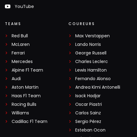
YouTube
TEAMS
COUREURS
Red Bull
Max Verstappen
McLaren
Lando Norris
Ferrari
George Russell
Mercedes
Charles Leclerc
Alpine F1 Team
Lewis Hamilton
Audi
Fernando Alonso
Aston Martin
Andrea Kimi Antonelli
Haas F1 Team
Isack Hadjar
Racing Bulls
Oscar Piastri
Williams
Carlos Sainz
Cadillac F1 Team
Sergio Pérez
Esteban Ocon