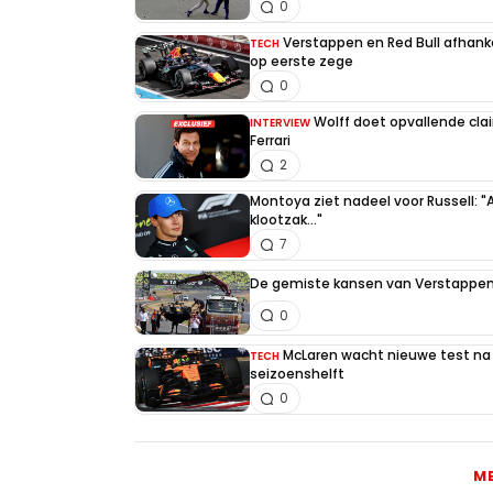
0
Verstappen en Red Bull afhankel
TECH
op eerste zege
0
Wolff doet opvallende cla
INTERVIEW
Ferrari
2
Montoya ziet nadeel voor Russell: "
klootzak..."
7
De gemiste kansen van Verstappen 
0
McLaren wacht nieuwe test na 
TECH
seizoenshelft
0
M