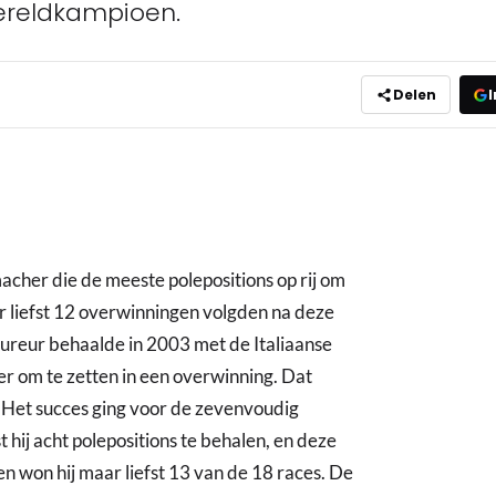
ereldkampioen.
Delen
I
her die de meeste polepositions op rij om
r liefst 12 overwinningen volgden na deze
oureur behaalde in 2003 met de Italiaanse
vier om te zetten in een overwinning. Dat
. Het succes ging voor de zevenvoudig
 hij acht polepositions te behalen, en deze
en won hij maar liefst 13 van de 18 races. De