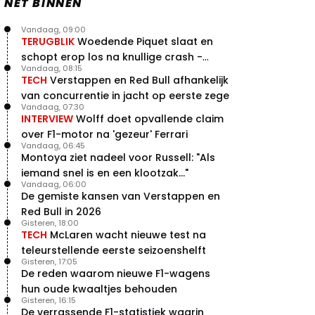
NET BINNEN
Vandaag, 09:00
TERUGBLIK
Woedende Piquet slaat en
schopt erop los na knullige crash -
Vandaag, 08:15
terugblik
TECH
Verstappen en Red Bull afhankelijk
van concurrentie in jacht op eerste zege
Vandaag, 07:30
INTERVIEW
Wolff doet opvallende claim
over F1-motor na 'gezeur' Ferrari
Vandaag, 06:45
Montoya ziet nadeel voor Russell: "Als
iemand snel is en een klootzak..."
Vandaag, 06:00
De gemiste kansen van Verstappen en
Red Bull in 2026
Gisteren, 18:00
TECH
McLaren wacht nieuwe test na
teleurstellende eerste seizoenshelft
Gisteren, 17:05
De reden waarom nieuwe F1-wagens
hun oude kwaaltjes behouden
Gisteren, 16:15
De verrassende F1-statistiek waarin