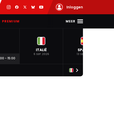
Inloggen
MEER
PREMIUM
ITALIË
SPANJE
6 SEP. 2026
13 SEP. 2026
:00
-
15:00