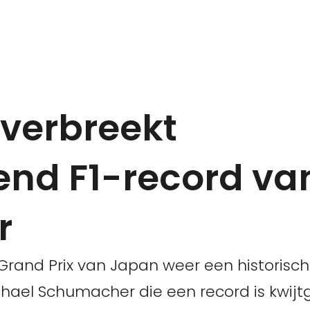
verbreekt
nd F1-record va
r
rand Prix van Japan weer een historisch
ichael Schumacher die een record is kwij