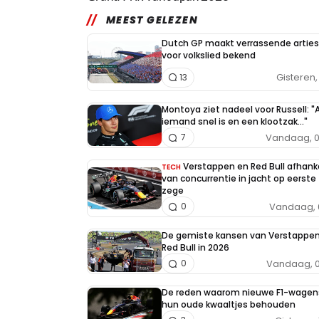
MEEST GELEZEN
Dutch GP maakt verrassende arties
voor volkslied bekend
Gisteren, 
13
Montoya ziet nadeel voor Russell: "A
iemand snel is en een klootzak..."
Vandaag, 0
7
Verstappen en Red Bull afhanke
TECH
van concurrentie in jacht op eerste
zege
Vandaag, 
0
De gemiste kansen van Verstappe
Red Bull in 2026
Vandaag, 0
0
De reden waarom nieuwe F1-wagen
hun oude kwaaltjes behouden