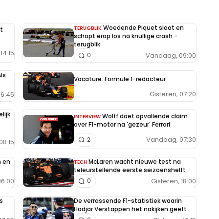
Woedende Piquet slaat en
TERUGBLIK
t
schopt erop los na knullige crash -
terugblik
14:15
Vandaag, 09:00
0
ls
Vacature: Formule 1-redacteur
Gisteren, 07:20
6:45
lijk
Wolff doet opvallende claim
INTERVIEW
over F1-motor na 'gezeur' Ferrari
Vandaag, 07:30
2
08:15
n en
McLaren wacht nieuwe test na
TECH
teleurstellende eerste seizoenshelft
6:00
Gisteren, 18:00
0
s
De verrassende F1-statistiek waarin
Hadjar Verstappen het nakijken geeft