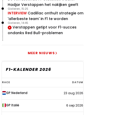
Hadjar Verstappen het nakijken geeft
Gisteren, 15:25
INTERVIEW
Cadillac onthult strategie om
'allerbeste team' in F1 te worden
Gisteren, 14:45
Verstappen getipt voor F1-succes
ondanks Red Bull-problemen
MEER NIEUWS
F1-KALENDER 2026
F1-
RACE
DATUM
kalender
GP Nederland
23 aug 2026
2026
GP Italië
6 sep 2026