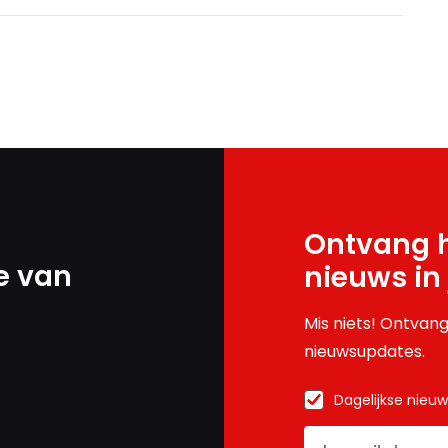
Ontvang h
e van
nieuws in
Mis niets! Ontvang
nieuwsupdates.
Dagelijkse nieu