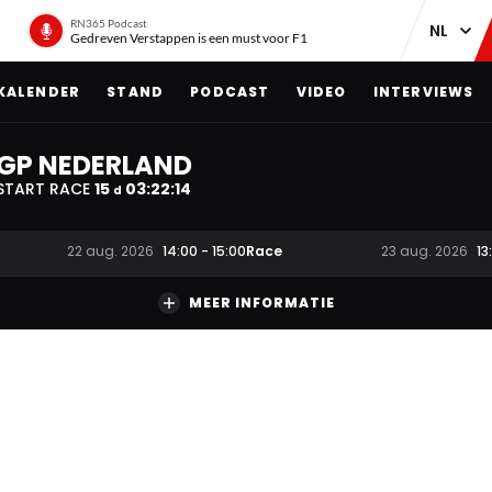
RN365 Podcast
Gedreven Verstappen is een must voor F1
KALENDER
STAND
PODCAST
VIDEO
INTERVIEWS
GP NEDERLAND
START RACE
15
03
:
22
:
14
d
Race
22 aug. 2026
14:00
-
15:00
23 aug. 2026
13
MEER INFORMATIE